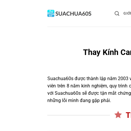
Bỏ
qua
GIỚ
nội
dung
Thay Kính Ca
Suachua60s
được thành lập năm 2003 và
viên trên 8 năm kinh nghiệm, quy trìn
với Suachua60s sẽ được tận mắt chứng k
những lỗi mình đang gặp phải.
T