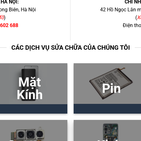
.HÀ NỘI:
CHI N
ng Biên, Hà Nội
42 Hồ Ngọc Lân mớ
đồ
)
(
X
 602 688
Điện th
CÁC DỊCH VỤ SỬA CHỮA CỦA CHÚNG TÔI
Mặt
Pin
Kính