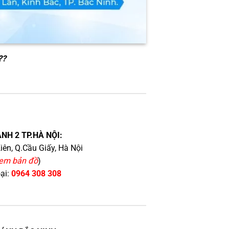
??
NH 2 TP.HÀ NỘI:
iên, Q.Cầu Giấy, Hà Nội
em bản đồ
)
oại:
0964 308 308