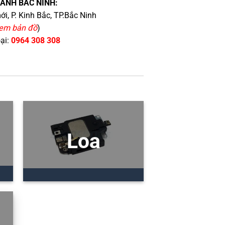
HÁNH BẮC NINH:
i, P. Kinh Bắc, TP.Bắc Ninh
em bản đồ
)
oại:
0964 308 308
Loa