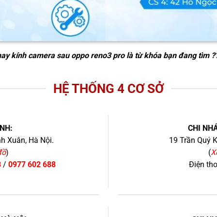
hay kính camera sau oppo reno3 pro
là từ khóa bạn đang tìm ?
HỆ THỐNG 4 CƠ SỞ
NH:
CHI NHÁ
h Xuân, Hà Nội.
19 Trần Quý K
đồ
)
(
X
8
/
0977 602 688
Điện th
+