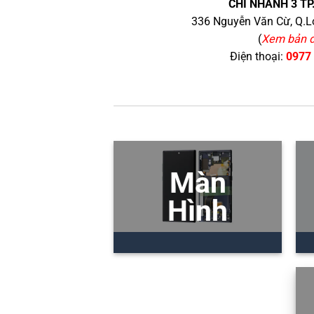
CHI NHÁNH 3 TP
336 Nguyễn Văn Cừ, Q.Lo
(
Xem bản 
Điện thoại:
0977
Màn
Hình