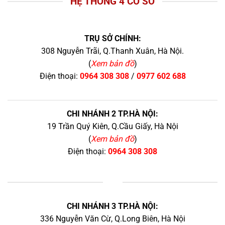
HỆ THỐNG 4 CƠ SỞ
TRỤ SỞ CHÍNH:
308 Nguyễn Trãi, Q.Thanh Xuân, Hà Nội.
(
Xem bản đồ
)
Điện thoại:
0964 308 308
/
0977 602 688
CHI NHÁNH 2 TP.HÀ NỘI:
19 Trần Quý Kiên, Q.Cầu Giấy, Hà Nội
(
Xem bản đồ
)
Điện thoại:
0964 308 308
+
CHI NHÁNH 3 TP.HÀ NỘI:
336 Nguyễn Văn Cừ, Q.Long Biên, Hà Nội