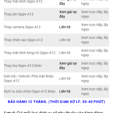
Thay mặt kính Oppo A12
đây
ngay
Xem giá tại
Xem trực tiếp, lấy
Thay pin Oppo A12
đây
ngay
Xem trực tiếp, lấy
Thay camera Oppo A12
Liên hệ
ngay
Xem trực tiếp, lấy
Thay chân sạc Oppo A12
Liên hệ
ngay
Xem trực tiếp, lấy
Thay mặt kính lưng/vỏ Oppo A12
Liên hệ
ngay
Xem giá tại
Xem trực tiếp, lấy
Thay loa Oppo A12 khác
đây
ngay
Giải mã / Unlock/ Phá mật khẩu
Xem trực tiếp, lấy
Liên hệ
Oppo A12
ngay
Xem trực tiếp, lấy
Dịch vụ sửa chữa Oppo A12 khác
Liên hệ
ngay
BẢO HÀNH 12 THÁNG. (THỜI GIAN XỬ LÝ: 30-40 PHÚT)
Lưu ý:
Giá mỗi loại dịch vụ sẽ phụ thuộc vào từng dòng