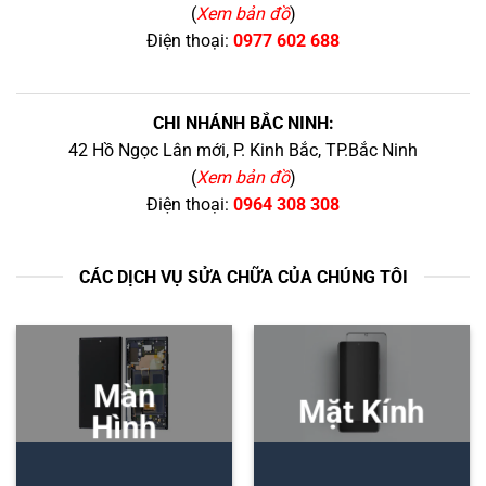
(
Xem bản đồ
)
Điện thoại:
0977 602 688
CHI NHÁNH BẮC NINH:
42 Hồ Ngọc Lân mới, P. Kinh Bắc, TP.Bắc Ninh
(
Xem bản đồ
)
Điện thoại:
0964 308 308
CÁC DỊCH VỤ SỬA CHỮA CỦA CHÚNG TÔI
Màn
Mặt Kính
Hình