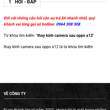
HỎI - ĐÁP
Đối với những câu hỏi cần sự trả lời nhanh nhất, quý
khách vui lòng gọi số hotline:
0964 308 308
Từ khóa tìm kiếm: "
thay kính camera sau oppo a12
"
thay kính camera sau oppo a12
là từ khóa tìm kiếm
VỀ CÔNG TY
Được thành lập từ năm 2003, chúng tôi là một trong những