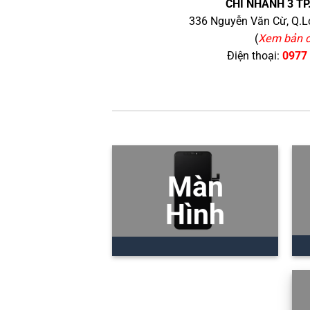
CHI NHÁNH 3 TP
336 Nguyễn Văn Cừ, Q.Lo
(
Xem bản 
Điện thoại:
0977
Màn
Hình