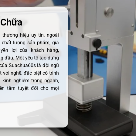
 Chữa
thương hiệu uy tín, ngoài
ề chất lượng sản phẩm, giá
uyền lợi của khách hàng,
 đầu. Một yếu tố tạo dựng
 của Suachua60s là đội ngũ
 với nghề, đặc biệt có trình
 kinh nghiệm trong ngành,
ên tâm tuyệt đối cho mọi