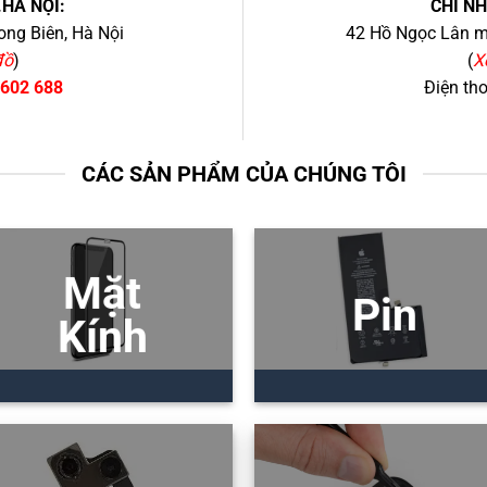
.HÀ NỘI:
CHI N
ng Biên, Hà Nội
42 Hồ Ngọc Lân mớ
đồ
)
(
X
 602 688
Điện th
CÁC SẢN PHẨM CỦA CHÚNG TÔI
Mặt
Pin
Kính