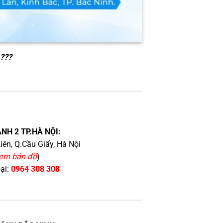
 ???
NH 2 TP.HÀ NỘI:
iên, Q.Cầu Giấy, Hà Nội
em bản đồ
)
oại:
0964 308 308