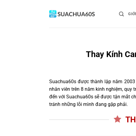
Bỏ
qua
GIỚ
nội
dung
Thay Kính Ca
Suachua60s
được thành lập năm 2003 và
nhân viên trên 8 năm kinh nghiệm, quy 
đến với Suachua60s sẽ được tận mắt chứ
tránh những lỗi mình đang gặp phải.
TH