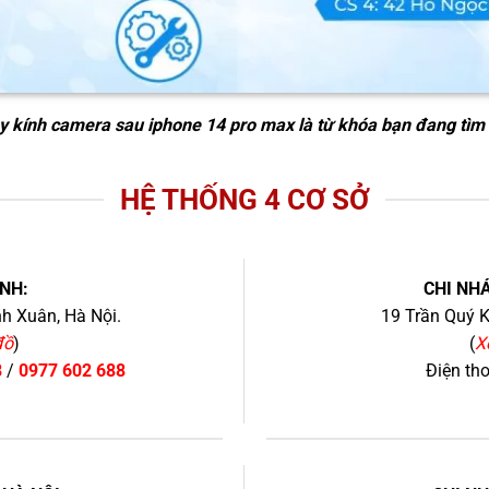
y kính camera sau iphone 14 pro max
là từ khóa bạn đang tìm
HỆ THỐNG 4 CƠ SỞ
NH:
CHI NHÁ
h Xuân, Hà Nội.
19 Trần Quý K
đồ
)
(
X
8
/
0977 602 688
Điện th
+