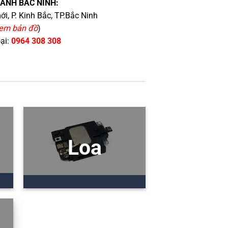
HÁNH BẮC NINH:
i, P. Kinh Bắc, TP.Bắc Ninh
em bản đồ
)
oại:
0964 308 308
Loa