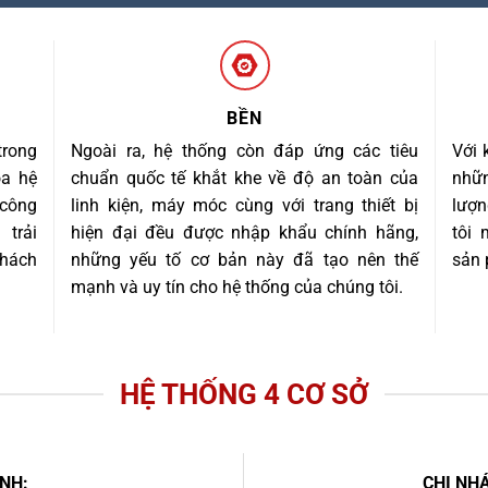
BỀN
trong
Ngoài ra, hệ thống còn đáp ứng các tiêu
Với 
óa hệ
chuẩn quốc tế khắt khe về độ an toàn của
nhữn
 công
linh kiện, máy móc cùng với trang thiết bị
lượn
trải
hiện đại đều được nhập khẩu chính hãng,
tôi
khách
những yếu tố cơ bản này đã tạo nên thế
sản 
mạnh và uy tín cho hệ thống của chúng tôi.
HỆ THỐNG 4 CƠ SỞ
NH:
CHI NHÁ