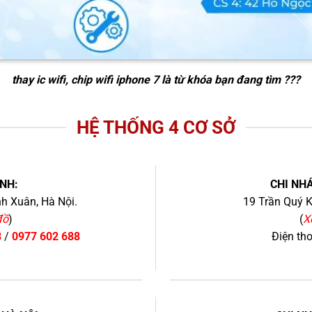
thay ic wifi, chip wifi iphone 7
là từ khóa bạn đang tìm ???
HỆ THỐNG 4 CƠ SỞ
NH:
CHI NHÁ
h Xuân, Hà Nội.
19 Trần Quý K
đồ
)
(
X
8
/
0977 602 688
Điện th
+