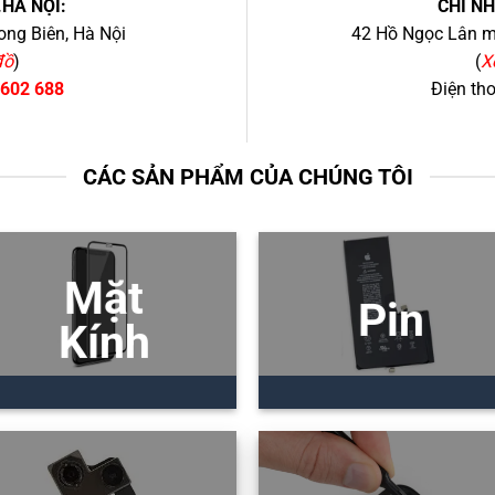
.HÀ NỘI:
CHI N
ng Biên, Hà Nội
42 Hồ Ngọc Lân mớ
đồ
)
(
X
 602 688
Điện th
CÁC SẢN PHẨM CỦA CHÚNG TÔI
Mặt
Pin
Kính