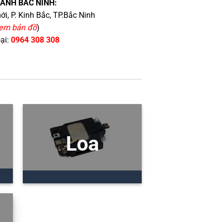
HÁNH BẮC NINH:
i, P. Kinh Bắc, TP.Bắc Ninh
em bản đồ
)
oại:
0964 308 308
Loa