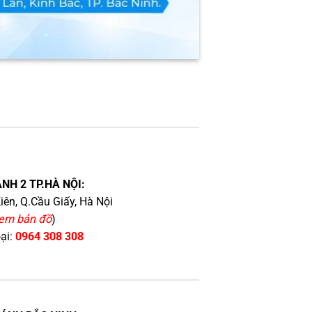
NH 2 TP.HÀ NỘI:
iên, Q.Cầu Giấy, Hà Nội
em bản đồ
)
oại:
0964 308 308