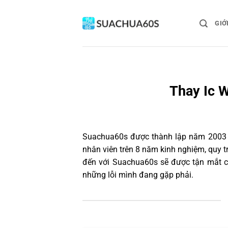
Bỏ
qua
GIỚ
nội
dung
Thay Ic W
Suachua60s
được thành lập năm 2003 và
nhân viên trên 8 năm kinh nghiệm, quy 
đến với Suachua60s sẽ được tận mắt ch
những lỗi mình đang gặp phải.