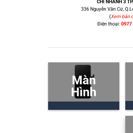
CHI NHÁNH 3 TP
336 Nguyễn Văn Cừ, Q.Lo
(
Xem bản 
Điện thoại:
0977
Màn
Hình