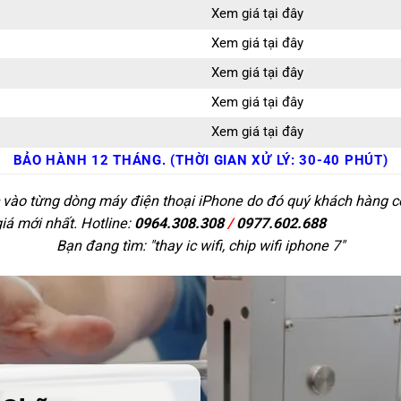
Xem giá tại đây
Xem giá tại đây
Xem giá tại đây
Xem giá tại đây
Xem giá tại đây
BẢO HÀNH 12 THÁNG. (THỜI GIAN XỬ LÝ: 30-40 PHÚT)
c vào từng dòng máy điện thoại iPhone do đó quý khách hàng có 
giá mới nhất. Hotline:
0964.308.308
/
0977.602.688
Bạn đang tìm: "
thay ic wifi, chip wifi iphone 7
"