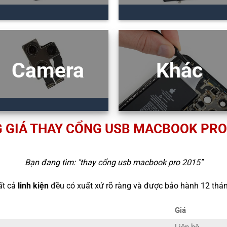
Camera
Khác
 GIÁ THAY CỔNG USB MACBOOK PRO
Bạn đang tìm: "
thay cổng usb macbook pro 2015
"
ất cả
linh kiện
đều có xuất xứ rõ ràng và được bảo hành 12 thán
Giá