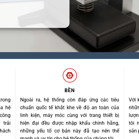
BỀN
trong
Ngoài ra, hệ thống còn đáp ứng các tiêu
Với 
óa hệ
chuẩn quốc tế khắt khe về độ an toàn của
nhữn
 công
linh kiện, máy móc cùng với trang thiết bị
lượn
trải
hiện đại đều được nhập khẩu chính hãng,
tôi
khách
những yếu tố cơ bản này đã tạo nên thế
sản 
mạnh và uy tín cho hệ thống của chúng tôi.