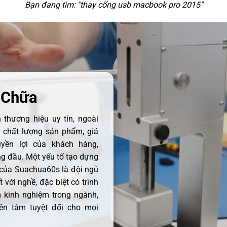
Bạn đang tìm: "
thay cổng usb macbook pro 2015
"
 Chữa
thương hiệu uy tín, ngoài
ề chất lượng sản phẩm, giá
uyền lợi của khách hàng,
 đầu. Một yếu tố tạo dựng
 của Suachua60s là đội ngũ
 với nghề, đặc biệt có trình
 kinh nghiệm trong ngành,
ên tâm tuyệt đối cho mọi