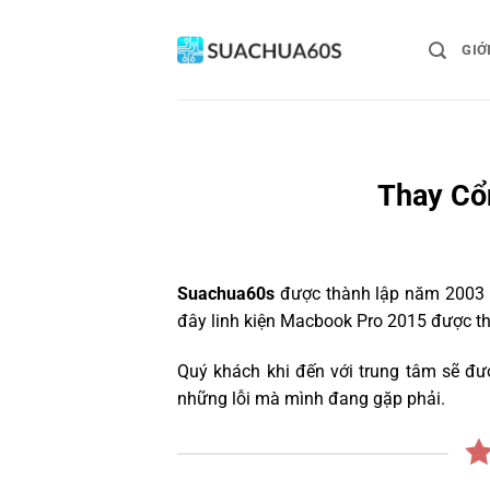
Bỏ
qua
GIỚ
nội
dung
Thay Cổ
Suachua60s
được thành lập năm 2003 v
đây linh kiện Macbook Pro 2015 được tha
Quý khách khi đến với trung tâm sẽ đư
những lỗi mà mình đang gặp phải.