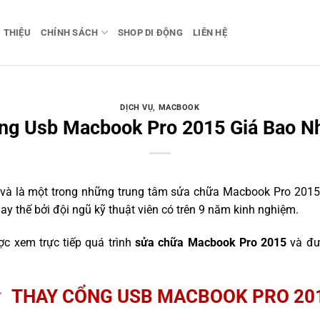
I THIỆU
CHÍNH SÁCH
SHOP DI ĐỘNG
LIÊN HỆ
DỊCH VỤ
,
MACBOOK
ng Usb Macbook Pro 2015 Giá Bao Nh
à là một trong những trung tâm sửa chữa Macbook Pro 2015 uy
y thế bởi đội ngũ kỹ thuật viên có trên 9 năm kinh nghiệm.
ợc xem trực tiếp quá trình
sửa chữa Macbook Pro 2015
và đượ
THAY CỔNG USB MACBOOK PRO 20