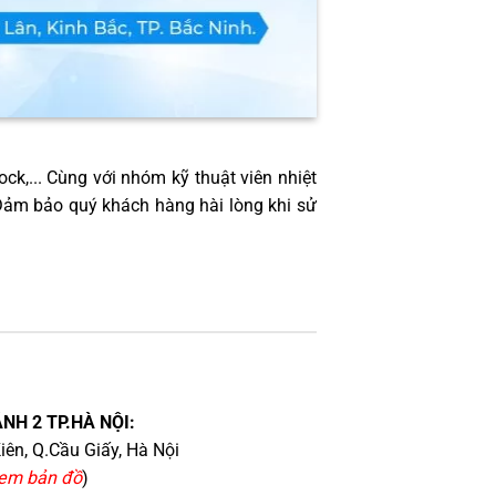
ock,... Cùng với nhóm kỹ thuật viên nhiệt
 Đảm bảo quý khách hàng hài lòng khi sử
NH 2 TP.HÀ NỘI:
iên, Q.Cầu Giấy, Hà Nội
em bản đồ
)