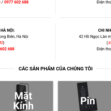
8
/
0977 602 688
Điện th
+
.HÀ NỘI:
CHI N
ng Biên, Hà Nội
42 Hồ Ngọc Lân mớ
đồ
)
(
X
 602 688
Điện th
CÁC SẢN PHẨM CỦA CHÚNG TÔI
Mặt
Pin
Kính