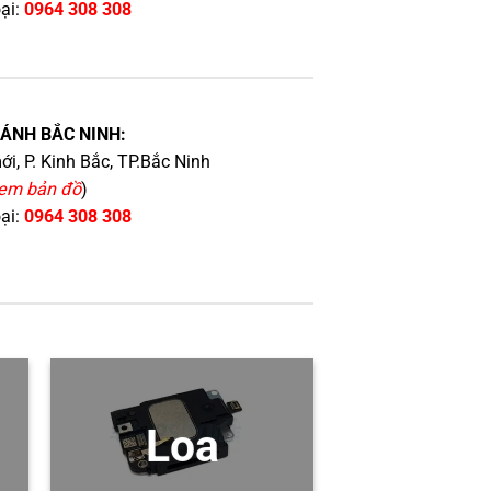
oại:
0964 308 308
HÁNH BẮC NINH:
i, P. Kinh Bắc, TP.Bắc Ninh
em bản đồ
)
oại:
0964 308 308
Loa