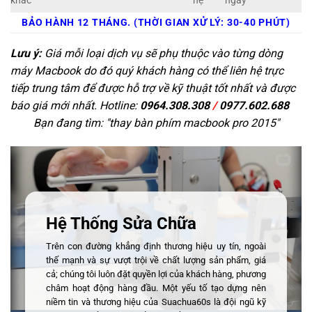
khác
hệ
ngay
BẢO HÀNH 12 THÁNG. (THỜI GIAN XỬ LÝ: 30-40 PHÚT)
Lưu ý:
Giá mỗi loại dịch vụ sẽ phụ thuộc vào từng dòng
máy Macbook do đó quý khách hàng có thể liên hệ trực
tiếp trung tâm để được hỗ trợ về kỹ thuật tốt nhất và được
báo giá mới nhất. Hotline:
0964.308.308
/
0977.602.688
Bạn đang tìm: "
thay bàn phím macbook pro 2015
"
Hệ Thống Sửa Chữa
Trên con đường khẳng định thương hiệu uy tín, ngoài
thế mạnh và sự vượt trội về chất lượng sản phẩm, giá
cả; chúng tôi luôn đặt quyền lợi của khách hàng, phương
châm hoạt động hàng đầu. Một yếu tố tạo dựng nên
niềm tin và thương hiệu của Suachua60s là đội ngũ kỹ