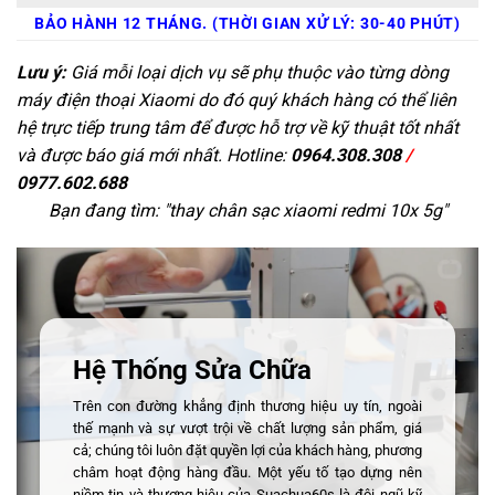
BẢO HÀNH 12 THÁNG. (THỜI GIAN XỬ LÝ: 30-40 PHÚT)
Lưu ý:
Giá mỗi loại dịch vụ sẽ phụ thuộc vào từng dòng
máy điện thoại Xiaomi do đó quý khách hàng có thể liên
hệ trực tiếp trung tâm để được hỗ trợ về kỹ thuật tốt nhất
và được báo giá mới nhất. Hotline:
0964.308.308
/
0977.602.688
Bạn đang tìm: "
thay chân sạc xiaomi redmi 10x 5g
"
Hệ Thống Sửa Chữa
Trên con đường khẳng định thương hiệu uy tín, ngoài
thế mạnh và sự vượt trội về chất lượng sản phẩm, giá
cả; chúng tôi luôn đặt quyền lợi của khách hàng, phương
châm hoạt động hàng đầu. Một yếu tố tạo dựng nên
niềm tin và thương hiệu của Suachua60s là đội ngũ kỹ