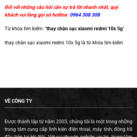
Đối với những câu hỏi cần sự trả lời nhanh nhất, quý
khách vui lòng gọi số hotline:
0964 308 308
Từ khóa tìm kiếm: "
thay chân sạc xiaomi redmi 10x 5g
"
thay chân sạc xiaomi redmi 10x 5g
là từ khóa tìm kiếm
VỀ CÔNG TY
Được thành lập từ năm 2003, chúng tôi là một trong những
trung tâm cung cấp linh kiện điện thoại, máy tính, đông hồ
đầu tiên tại Hà Nội. Với sự chuyên nghiệp, uy tín, trung tâm