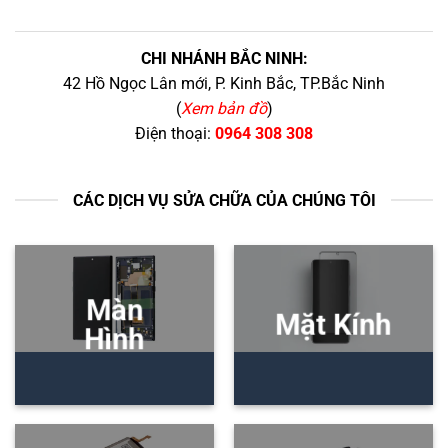
CHI NHÁNH BẮC NINH:
42 Hồ Ngọc Lân mới, P. Kinh Bắc, TP.Bắc Ninh
(
Xem bản đồ
)
Điện thoại:
0964 308 308
CÁC DỊCH VỤ SỬA CHỮA CỦA CHÚNG TÔI
Màn
Mặt Kính
Hình