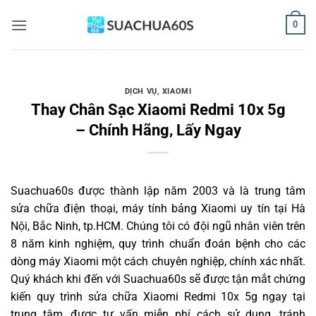
Bỏ
0
qua
nội
dung
DỊCH VỤ
,
XIAOMI
Thay Chân Sạc Xiaomi Redmi 10x 5g
– Chính Hãng, Lấy Ngay
Suachua60s
được thành lập năm 2003 và là trung tâm
sửa chữa điện thoại, máy tính bảng Xiaomi uy tín tại Hà
Nội, Bắc Ninh, tp.HCM. Chúng tôi có đội ngũ nhân viên trên
8 năm kinh nghiệm, quy trình chuẩn đoán bệnh cho các
dòng máy Xiaomi một cách chuyên nghiệp, chính xác nhất.
Quý khách khi đến với Suachua60s sẽ được tận mắt chứng
kiến quy trình sửa chữa Xiaomi Redmi 10x 5g ngay tại
trung tâm, được tư vấn miễn phí cách sử dụng, tránh