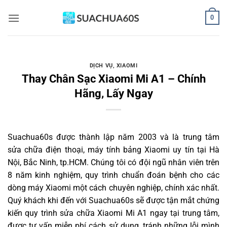
Bỏ
0
qua
nội
dung
DỊCH VỤ
,
XIAOMI
Thay Chân Sạc Xiaomi Mi A1 – Chính
Hãng, Lấy Ngay
Suachua60s
được thành lập năm 2003 và là trung tâm
sửa chữa điện thoại, máy tính bảng Xiaomi uy tín tại Hà
Nội, Bắc Ninh, tp.HCM. Chúng tôi có đội ngũ nhân viên trên
8 năm kinh nghiệm, quy trình chuẩn đoán bệnh cho các
dòng máy Xiaomi một cách chuyên nghiệp, chính xác nhất.
Quý khách khi đến với Suachua60s sẽ được tận mắt chứng
kiến quy trình sửa chữa Xiaomi Mi A1 ngay tại trung tâm,
được tư vấn miễn phí cách sử dụng, tránh những lỗi mình