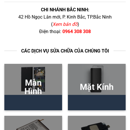
CHI NHÁNH BẮC NINH:
42 Hồ Ngọc Lân mới, P. Kinh Bắc, TP.Bắc Ninh
(
Xem bản đồ
)
Điện thoại:
0964 308 308
CÁC DỊCH VỤ SỬA CHỮA CỦA CHÚNG TÔI
Màn
Mặt Kính
Hình