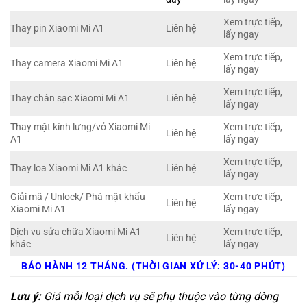
Xem trực tiếp,
Thay pin Xiaomi Mi A1
Liên hệ
lấy ngay
Xem trực tiếp,
Thay camera Xiaomi Mi A1
Liên hệ
lấy ngay
Xem trực tiếp,
Thay chân sạc Xiaomi Mi A1
Liên hệ
lấy ngay
Thay mặt kính lưng/vỏ Xiaomi Mi
Xem trực tiếp,
Liên hệ
A1
lấy ngay
Xem trực tiếp,
Thay loa Xiaomi Mi A1 khác
Liên hệ
lấy ngay
Giải mã / Unlock/ Phá mật khẩu
Xem trực tiếp,
Liên hệ
Xiaomi Mi A1
lấy ngay
Dịch vụ sửa chữa Xiaomi Mi A1
Xem trực tiếp,
Liên hệ
khác
lấy ngay
BẢO HÀNH 12 THÁNG. (THỜI GIAN XỬ LÝ: 30-40 PHÚT)
Lưu ý:
Giá mỗi loại dịch vụ sẽ phụ thuộc vào từng dòng