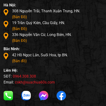
Hà Nội:
308 Nguyễn Trãi, Thanh Xuân Trung, HN.
(Bản Đồ)
19 Trần Quý Kiên, Cầu Giấy, HN.
(Bản Đồ)
336 Nguyễn Văn Cừ, Long Biên, HN.
(Bản Đồ)
Bắc Ninh:
42 Hồ Ngọc Lân, Suối Hoa, tp BN.
(Bản đồ)
Liên Hệ:
SĐT:
0964.308.308
Email:
cskh@suachua60s.com