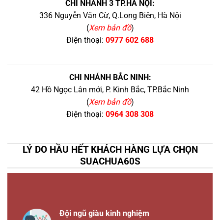
CHI NHÁNH 3 TP.HÀ NỘI:
336 Nguyễn Văn Cừ, Q.Long Biên, Hà Nội
(
Xem bản đồ
)
Điện thoại:
0977 602 688
CHI NHÁNH BẮC NINH:
42 Hồ Ngọc Lân mới, P. Kinh Bắc, TP.Bắc Ninh
(
Xem bản đồ
)
Điện thoại:
0964 308 308
LÝ DO HẦU HẾT KHÁCH HÀNG LỰA CHỌN
SUACHUA60S
Đội ngũ giàu kinh nghiệm