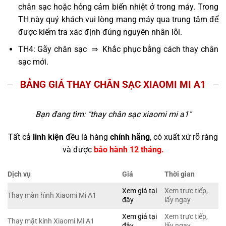
chân sạc hoặc hỏng cảm biến nhiệt ở trong máy. Trong
TH này quý khách vui lòng mang máy qua trung tâm để
được kiểm tra xác định đúng nguyên nhân lỗi.
TH4: Gãy chân sạc ⇒ Khắc phục bằng cách thay chân
sạc mới.
BẢNG GIÁ THAY CHÂN SẠC XIAOMI MI A1
Bạn đang tìm: "
thay chân sạc xiaomi mi a1
"
Tất cả
linh kiện
đều là hàng
chính hãng
, có xuất xứ rõ ràng
và được
bảo hành 12 tháng.
Dịch vụ
Giá
Thời gian
Xem giá tại
Xem trực tiếp,
Thay màn hình Xiaomi Mi A1
đây
lấy ngay
Xem giá tại
Xem trực tiếp,
Thay mặt kính Xiaomi Mi A1
đây
lấy ngay