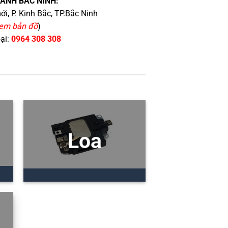
HÁNH BẮC NINH:
i, P. Kinh Bắc, TP.Bắc Ninh
em bản đồ
)
oại:
0964 308 308
Loa