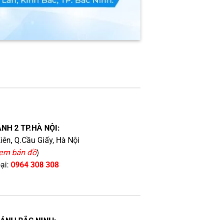
NH 2 TP.HÀ NỘI:
iên, Q.Cầu Giấy, Hà Nội
em bản đồ
)
oại:
0964 308 308