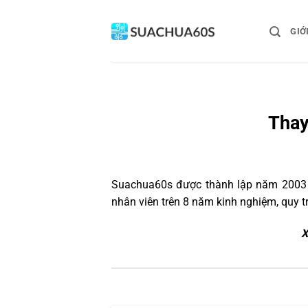
Bỏ
qua
GIỚ
nội
dung
Thay
Suachua60s
được thành lập năm 2003 và
nhân viên trên 8 năm kinh nghiệm, quy 
X