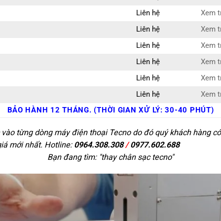
Liên hệ
Xem tr
Liên hệ
Xem tr
Liên hệ
Xem tr
Liên hệ
Xem tr
Liên hệ
Xem tr
Liên hệ
Xem tr
BẢO HÀNH 12 THÁNG. (THỜI GIAN XỬ LÝ: 30-40 PHÚT)
c vào từng dòng máy điện thoại Tecno do đó quý khách hàng có 
giá mới nhất. Hotline:
0964.308.308
/
0977.602.688
Bạn đang tìm: "
thay chân sạc tecno
"