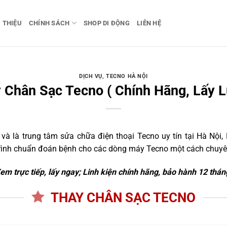
I THIỆU
CHÍNH SÁCH
SHOP DI ĐỘNG
LIÊN HỆ
DỊCH VỤ
,
TECNO HÀ NỘI
 Chân Sạc Tecno ( Chính Hãng, Lấy L
 là trung tâm sửa chữa điện thoại Tecno uy tín tại Hà Nội, 
trình chuẩn đoán bệnh cho các dòng máy Tecno một cách chuyên
em trực tiếp, lấy ngay; Linh kiện chính hãng, bảo hành 12 thán
THAY CHÂN SẠC TECNO