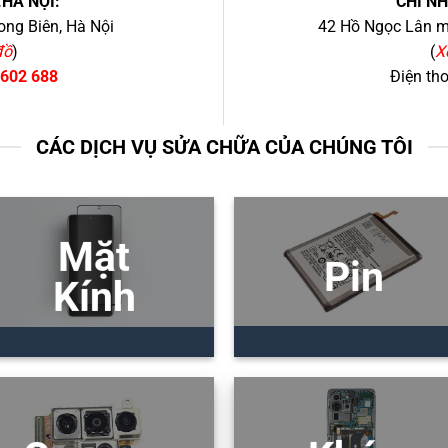
.HÀ NỘI:
CHI N
ng Biên, Hà Nội
42 Hồ Ngọc Lân mớ
đồ
)
(
X
 602 688
Điện th
CÁC DỊCH VỤ SỬA CHỮA CỦA CHÚNG TÔI
Mặt
Pin
Kính