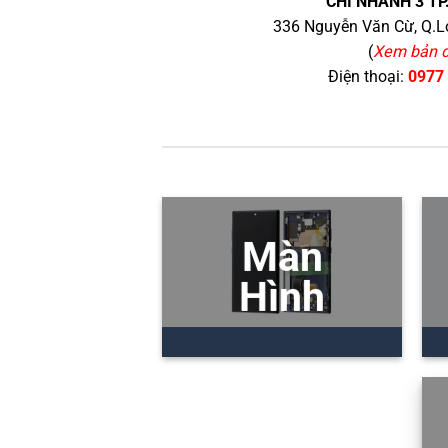
CHI NHÁNH 3 TP
336 Nguyễn Văn Cừ, Q.Lo
(
Xem bản 
Điện thoại:
0977
Màn
Hình