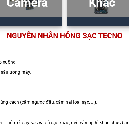
Camera
Khác
NGUYÊN NHÂN HỎNG SẠC TECNO
ao xuống.
sâu trong máy.
g cách (cắm ngược đầu, cắm sai loại sạc, ...).
⇒ Thử đổi dây sạc và củ sạc khác, nếu vẫn bị thì khắc phục bằ