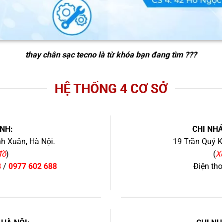
thay chân sạc tecno
là từ khóa bạn đang tìm ???
HỆ THỐNG 4 CƠ SỞ
NH:
CHI NHÁ
h Xuân, Hà Nội.
19 Trần Quý K
đồ
)
(
X
8
/
0977 602 688
Điện th
+