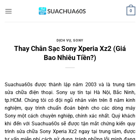
Bỏ
0
qua
nội
dung
DỊCH VỤ
,
SONY
Thay Chân Sạc Sony Xperia Xz2 (Giá
Bao Nhiêu Tiền?)
Suachua60s
được thành lập năm 2003 và là trung tâm
sửa chữa điện thoại. Sony uy tín tại Hà Nội, Bắc Ninh,
tp.HCM. Chúng tôi có đội ngũ nhân viên trên 8 năm kinh
nghiệm, quy trình chuẩn đoán bệnh cho các dòng máy
Sony một cách chuyên nghiệp, chính xác nhất. Quý khách
khi đến với Suachua60s sẽ được tận mắt chứng kiến quy
trình sửa chữa Sony Xperia Xz2 ngay tại trung tâm, được
tư vấn miễn phí cách sử dụng, tránh những lỗi mình đang