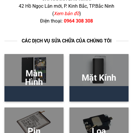
42 Hồ Ngọc Lân mới, P. Kinh Bắc, TP.Bắc Ninh
(
Xem bản đồ
)
Điện thoại:
0964 308 308
CÁC DỊCH VỤ SỬA CHỮA CỦA CHÚNG TÔI
Màn
Mặt Kính
Hình
Pin
Loa