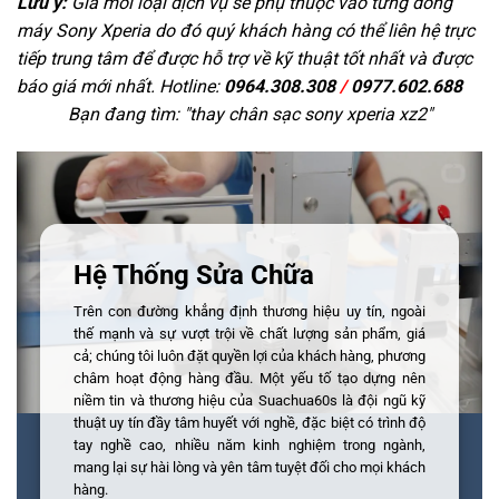
Lưu ý:
Giá mỗi loại dịch vụ sẽ phụ thuộc vào từng dòng
máy Sony Xperia do đó quý khách hàng có thể liên hệ trực
tiếp trung tâm để được hỗ trợ về kỹ thuật tốt nhất và được
báo giá mới nhất. Hotline:
0964.308.308
/
0977.602.688
Bạn đang tìm: "
thay chân sạc sony xperia xz2
"
Hệ Thống Sửa Chữa
Trên con đường khẳng định thương hiệu uy tín, ngoài
thế mạnh và sự vượt trội về chất lượng sản phẩm, giá
cả; chúng tôi luôn đặt quyền lợi của khách hàng, phương
châm hoạt động hàng đầu. Một yếu tố tạo dựng nên
niềm tin và thương hiệu của Suachua60s là đội ngũ kỹ
thuật uy tín đầy tâm huyết với nghề, đặc biệt có trình độ
tay nghề cao, nhiều năm kinh nghiệm trong ngành,
mang lại sự hài lòng và yên tâm tuyệt đối cho mọi khách
hàng.