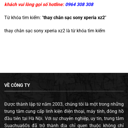
khách vui lòng gọi số hotline:
0964 308 308
Từ khóa tìm kiếm: "
thay chân sạc sony xperia xz2
"
thay chân sạc sony xperia xz2
là từ khóa tìm kiếm
VỀ CÔNG TY
Được thành lập từ năm 2003, chúng tôi là một trong những
trung tâm cung cấp linh kiện điện thoại, máy tính, đông hồ
đầu tiên tại Hà Nội. Với sự chuyên nghiệp, uy tín, trung tâm
Suachua60s đã trở thành địa chỉ quen thuộc không chỉ