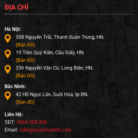
ĐỊA CHỈ
Hà Nội:
308 Nguyễn Trãi, Thanh Xuân Trung, HN.
(Bản Đồ)
19 Trần Quý Kiên, Cầu Giấy, HN.
(Bản Đồ)
336 Nguyễn Văn Cừ, Long Biên, HN.
(Bản Đồ)
Bắc Ninh:
42 Hồ Ngọc Lân, Suối Hoa, tp BN.
(Bản đồ)
Liên Hệ:
SĐT:
0964.308.308
Email:
cskh@suachua60s.com