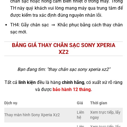
chân sạc hoặc hỏng cảm biến nhiệt ở trong máy. Trong
TH này quý khách vui lòng mang máy qua trung tâm để
được kiểm tra xác định đúng nguyên nhân lỗi.
TH4: Gãy chân sạc ⇒ Khắc phục bằng cách thay chân
sạc mới.
BẢNG GIÁ THAY CHÂN SẠC SONY XPERIA
XZ2
Bạn đang tìm: "
thay chân sạc sony xperia xz2
"
Tất cả
linh kiện
đều là hàng
chính hãng
, có xuất xứ rõ ràng
và được
bảo hành 12 tháng.
Dịch vụ
Giá
Thời gian
Liên
Xem trực tiếp, lấy
Thay màn hình Sony Xperia Xz2
hệ
ngay
Liên
Xem trực tiếp, lấy