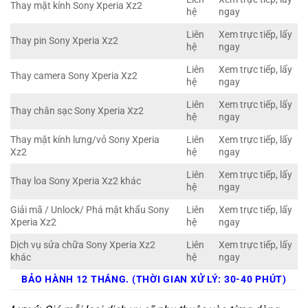
Thay mặt kính Sony Xperia Xz2
hệ
ngay
Liên
Xem trực tiếp, lấy
Thay pin Sony Xperia Xz2
hệ
ngay
Liên
Xem trực tiếp, lấy
Thay camera Sony Xperia Xz2
hệ
ngay
Liên
Xem trực tiếp, lấy
Thay chân sạc Sony Xperia Xz2
hệ
ngay
Thay mặt kính lưng/vỏ Sony Xperia
Liên
Xem trực tiếp, lấy
Xz2
hệ
ngay
Liên
Xem trực tiếp, lấy
Thay loa Sony Xperia Xz2 khác
hệ
ngay
Giải mã / Unlock/ Phá mật khẩu Sony
Liên
Xem trực tiếp, lấy
Xperia Xz2
hệ
ngay
Dịch vụ sửa chữa Sony Xperia Xz2
Liên
Xem trực tiếp, lấy
khác
hệ
ngay
BẢO HÀNH 12 THÁNG. (THỜI GIAN XỬ LÝ: 30-40 PHÚT)