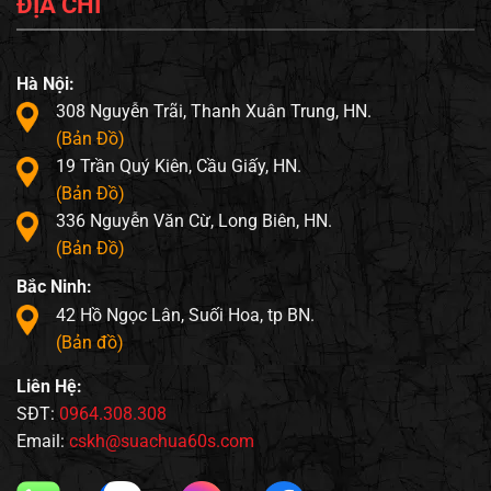
ĐỊA CHỈ
Hà Nội:
308 Nguyễn Trãi, Thanh Xuân Trung, HN.
(Bản Đồ)
19 Trần Quý Kiên, Cầu Giấy, HN.
(Bản Đồ)
336 Nguyễn Văn Cừ, Long Biên, HN.
(Bản Đồ)
Bắc Ninh:
42 Hồ Ngọc Lân, Suối Hoa, tp BN.
(Bản đồ)
Liên Hệ:
SĐT:
0964.308.308
Email:
cskh@suachua60s.com