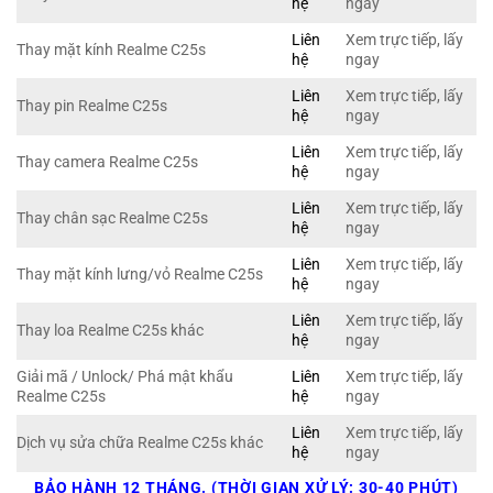
hệ
ngay
Liên
Xem trực tiếp, lấy
Thay mặt kính Realme C25s
hệ
ngay
Liên
Xem trực tiếp, lấy
Thay pin Realme C25s
hệ
ngay
Liên
Xem trực tiếp, lấy
Thay camera Realme C25s
hệ
ngay
Liên
Xem trực tiếp, lấy
Thay chân sạc Realme C25s
hệ
ngay
Liên
Xem trực tiếp, lấy
Thay mặt kính lưng/vỏ Realme C25s
hệ
ngay
Liên
Xem trực tiếp, lấy
Thay loa Realme C25s khác
hệ
ngay
Giải mã / Unlock/ Phá mật khẩu
Liên
Xem trực tiếp, lấy
Realme C25s
hệ
ngay
Liên
Xem trực tiếp, lấy
Dịch vụ sửa chữa Realme C25s khác
hệ
ngay
BẢO HÀNH 12 THÁNG. (THỜI GIAN XỬ LÝ: 30-40 PHÚT)