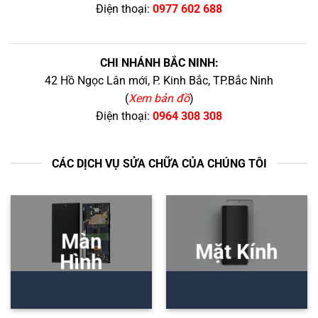
Điện thoại:
0977 602 688
CHI NHÁNH BẮC NINH:
42 Hồ Ngọc Lân mới, P. Kinh Bắc, TP.Bắc Ninh
(
Xem bản đồ
)
Điện thoại:
0964 308 308
CÁC DỊCH VỤ SỬA CHỮA CỦA CHÚNG TÔI
Màn
Mặt Kính
Hình