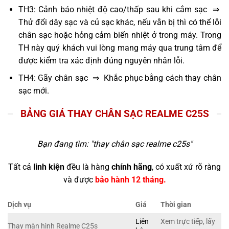
TH3: Cảnh báo nhiệt độ cao/thấp sau khi cắm sạc ⇒
Thử đổi dây sạc và củ sạc khác, nếu vẫn bị thì có thể lỗi
chân sạc hoặc hỏng cảm biến nhiệt ở trong máy. Trong
TH này quý khách vui lòng mang máy qua trung tâm để
được kiểm tra xác định đúng nguyên nhân lỗi.
TH4: Gãy chân sạc ⇒ Khắc phục bằng cách thay chân
sạc mới.
BẢNG GIÁ THAY CHÂN SẠC REALME C25S
Bạn đang tìm: "
thay chân sạc realme c25s
"
Tất cả
linh kiện
đều là hàng
chính hãng
, có xuất xứ rõ ràng
và được
bảo hành 12 tháng.
Dịch vụ
Giá
Thời gian
Liên
Xem trực tiếp, lấy
Thay màn hình Realme C25s