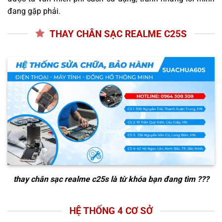
đang gặp phải.
THAY CHÂN SẠC REALME C25S
thay chân sạc realme c25s
là từ khóa bạn đang tìm ???
HỆ THỐNG 4 CƠ SỞ