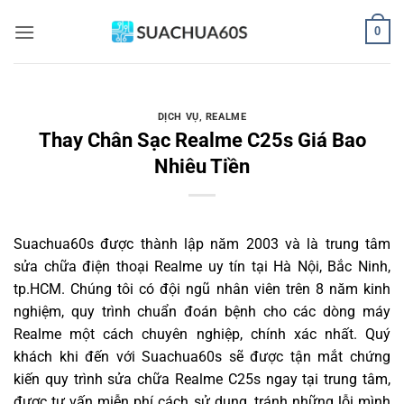
Bỏ
0
qua
nội
dung
DỊCH VỤ
,
REALME
Thay Chân Sạc Realme C25s Giá Bao
Nhiêu Tiền
Suachua60s
được thành lập năm 2003 và là trung tâm
sửa chữa điện thoại Realme uy tín tại Hà Nội, Bắc Ninh,
tp.HCM. Chúng tôi có đội ngũ nhân viên trên 8 năm kinh
nghiệm, quy trình chuẩn đoán bệnh cho các dòng máy
Realme một cách chuyên nghiệp, chính xác nhất. Quý
khách khi đến với Suachua60s sẽ được tận mắt chứng
kiến quy trình sửa chữa Realme C25s ngay tại trung tâm,
được tư vấn miễn phí cách sử dụng, tránh những lỗi mình