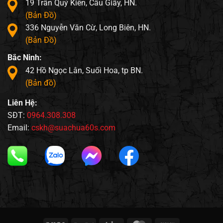
19 Trần Quý Kiên, Cầu Giấy, HN.
(Bản Đồ)
336 Nguyễn Văn Cừ, Long Biên, HN.
(Bản Đồ)
Bắc Ninh:
42 Hồ Ngọc Lân, Suối Hoa, tp BN.
(Bản đồ)
Liên Hệ:
SĐT:
0964.308.308
Email:
cskh@suachua60s.com