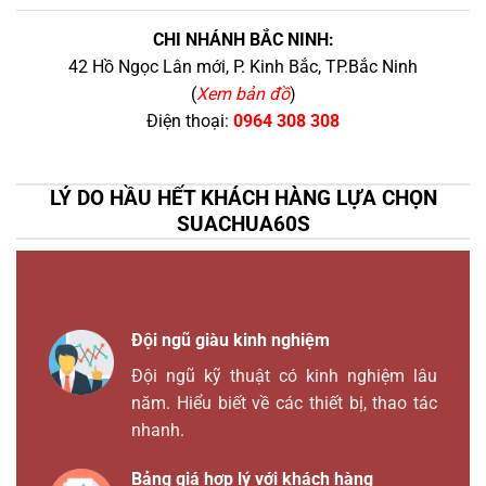
CHI NHÁNH BẮC NINH:
42 Hồ Ngọc Lân mới, P. Kinh Bắc, TP.Bắc Ninh
(
Xem bản đồ
)
Điện thoại:
0964 308 308
LÝ DO HẦU HẾT KHÁCH HÀNG LỰA CHỌN
SUACHUA60S
Đội ngũ giàu kinh nghiệm
Đội ngũ kỹ thuật có kinh nghiệm lâu
năm. Hiểu biết về các thiết bị, thao tác
nhanh.
Bảng giá hợp lý với khách hàng