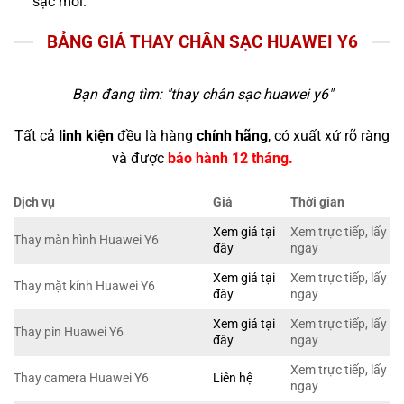
sạc mới.
BẢNG GIÁ THAY CHÂN SẠC HUAWEI Y6
Bạn đang tìm: "
thay chân sạc huawei y6
"
Tất cả
linh kiện
đều là hàng
chính hãng
, có xuất xứ rõ ràng
và được
bảo hành 12 tháng.
Dịch vụ
Giá
Thời gian
Xem giá tại
Xem trực tiếp, lấy
Thay màn hình Huawei Y6
đây
ngay
Xem giá tại
Xem trực tiếp, lấy
Thay mặt kính Huawei Y6
đây
ngay
Xem giá tại
Xem trực tiếp, lấy
Thay pin Huawei Y6
đây
ngay
Xem trực tiếp, lấy
Thay camera Huawei Y6
Liên hệ
ngay