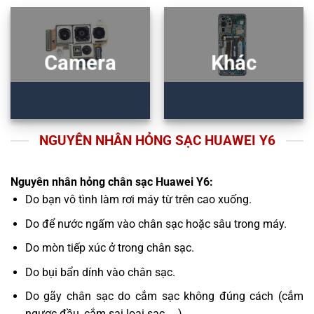
Camera
Khác
NGUYÊN NHÂN HỎNG SẠC HUAWEI Y6
Nguyên nhân hỏng chân sạc Huawei Y6:
Do bạn vô tình làm rơi máy từ trên cao xuống.
Do để nước ngấm vào chân sạc hoặc sâu trong máy.
Do mòn tiếp xúc ở trong chân sạc.
Do bụi bẩn dính vào chân sạc.
Do gãy chân sạc do cắm sạc không đúng cách (cắm
ngược đầu, cắm sai loại sạc, ...).