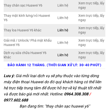
Xem trực tiếp, lấy
Thay chân sạc Huawei Y6
Liên hệ
ngay
Thay mặt kính lưng/vỏ Huawei
Xem trực tiếp, lấy
Liên hệ
Y6
ngay
Xem trực tiếp, lấy
Thay loa Huawei Y6 khác
Liên hệ
ngay
Giải mã / Unlock/ Phá mật khẩu
Xem trực tiếp, lấy
Liên hệ
Huawei Y6
ngay
Dịch vụ sửa chữa Huawei Y6
Xem trực tiếp, lấy
Liên hệ
khác
ngay
BẢO HÀNH 12 THÁNG. (THỜI GIAN XỬ LÝ: 30-40 PHÚT)
Lưu ý:
Giá mỗi loại dịch vụ sẽ phụ thuộc vào từng dòng
máy điện thoại Huawei do đó quý khách hàng có thể liên
hệ trực tiếp trung tâm để được hỗ trợ về kỹ thuật tốt nhất
và được báo giá mới nhất. Hotline:
0964.308.308
/
0977.602.688
Bạn đang tìm: "
thay chân sạc huawei y6
"