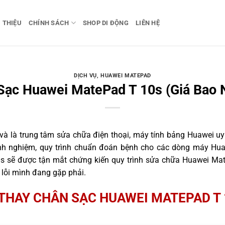
I THIỆU
CHÍNH SÁCH
SHOP DI ĐỘNG
LIÊN HỆ
DỊCH VỤ
,
HUAWEI MATEPAD
Sạc Huawei MatePad T 10s (Giá Bao N
 là trung tâm sửa chữa điện thoại, máy tính bảng Huawei uy 
inh nghiệm, quy trình chuẩn đoán bệnh cho các dòng máy Hu
s sẽ được tận mắt chứng kiến quy trình sửa chữa Huawei Mat
 lỗi mình đang gặp phải.
THAY CHÂN SẠC HUAWEI MATEPAD T 