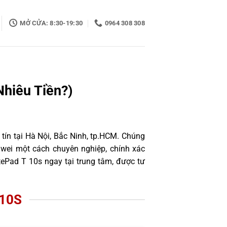
MỞ CỬA: 8:30-19:30
0964 308 308
hiêu Tiền?)
tín tại Hà Nội, Bắc Ninh, tp.HCM. Chúng
awei một cách chuyên nghiệp, chính xác
ePad T 10s ngay tại trung tâm, được tư
10S