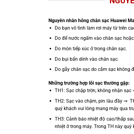
NGUYÊ
Nguyên nhân hỏng chân sạc Huawei Ma
Do bạn vô tình làm rơi máy từ trên c
Do để nước ngấm vào chân sạc hoặc 
Do mòn tiếp xúc ở trong chân sạc.
Do bụi bẩn dính vào chân sạc.
Do gãy chân sạc do cắm sạc không đún
Những trường hợp lỗi sạc thường gặp:
TH1: Sạc chập trờn, không nhận sạc 
TH2: Sạc vào chậm, pin lâu đầy ⇒ Thử
quý khách vui lòng mang máy qua tru
TH3: Cảnh báo nhiệt độ cao/thấp sau
nhiệt ở trong máy. Trong TH này quý