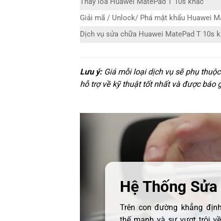
Thay loa Huawei MatePad T 10s khác
Giải mã / Unlock/ Phá mật khẩu Huawei M
Dịch vụ sửa chữa Huawei MatePad T 10s 
Lưu ý:
Giá mỗi loại dịch vụ sẽ phụ thuộ
hỗ trợ về kỹ thuật tốt nhất và được báo 
Hệ Thống Sửa
Trên con đường khẳng định 
thế mạnh và sự vượt trội v