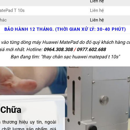
Liên hệ
atePad T 10s
Liên hệ
khác
Liên hệ
BẢO HÀNH 12 THÁNG. (THỜI GIAN XỬ LÝ: 30-40 PHÚT)
c vào từng dòng máy Huawei MatePad do đó quý khách hàng có t
giá mới nhất. Hotline:
0964.308.308
/
0977.602.688
Bạn đang tìm: "
thay chân sạc huawei matepad t 10s
"
 Chữa
thương hiệu uy tín, ngoài
ề chất lượng sản phẩm, giá