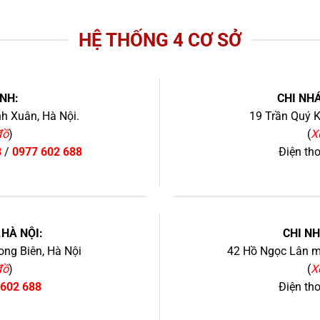
HỆ THỐNG 4 CƠ SỞ
NH:
CHI NHÁ
h Xuân, Hà Nội.
19 Trần Quý K
đồ
)
(
X
8
/
0977 602 688
Điện th
+
.HÀ NỘI:
CHI N
ng Biên, Hà Nội
42 Hồ Ngọc Lân mớ
đồ
)
(
X
 602 688
Điện th