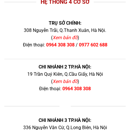
HỆ THỐNG 4 CƠ SỞ
TRỤ SỞ CHÍNH:
308 Nguyễn Trãi, Q.Thanh Xuân, Hà Nội.
(
Xem bản đồ
)
Điện thoại:
0964 308 308
/
0977 602 688
CHI NHÁNH 2 TP.HÀ NỘI:
19 Trần Quý Kiên, Q.Cầu Giấy, Hà Nội
(
Xem bản đồ
)
Điện thoại:
0964 308 308
+
CHI NHÁNH 3 TP.HÀ NỘI:
336 Nguyễn Văn Cừ, Q.Long Biên, Hà Nội