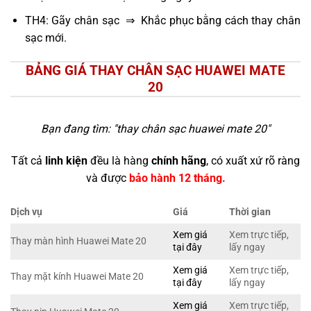
TH4: Gãy chân sạc ⇒ Khắc phục bằng cách thay chân
sạc mới.
BẢNG GIÁ THAY CHÂN SẠC HUAWEI MATE
20
Bạn đang tìm: "
thay chân sạc huawei mate 20
"
Tất cả
linh kiện
đều là hàng
chính hãng
, có xuất xứ rõ ràng
và được
bảo hành 12 tháng.
Dịch vụ
Giá
Thời gian
Xem giá
Xem trực tiếp,
Thay màn hình Huawei Mate 20
tại đây
lấy ngay
Xem giá
Xem trực tiếp,
Thay mặt kính Huawei Mate 20
tại đây
lấy ngay
Xem giá
Xem trực tiếp,