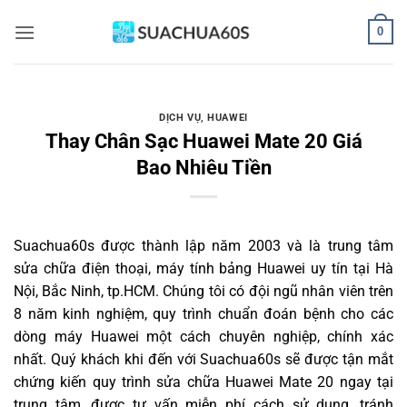
Bỏ
0
qua
nội
dung
DỊCH VỤ
,
HUAWEI
Thay Chân Sạc Huawei Mate 20 Giá
Bao Nhiêu Tiền
Suachua60s
được thành lập năm 2003 và là trung tâm
sửa chữa điện thoại, máy tính bảng Huawei uy tín tại Hà
Nội, Bắc Ninh, tp.HCM. Chúng tôi có đội ngũ nhân viên trên
8 năm kinh nghiệm, quy trình chuẩn đoán bệnh cho các
dòng máy Huawei một cách chuyên nghiệp, chính xác
nhất. Quý khách khi đến với Suachua60s sẽ được tận mắt
chứng kiến quy trình sửa chữa Huawei Mate 20 ngay tại
trung tâm, được tư vấn miễn phí cách sử dụng, tránh