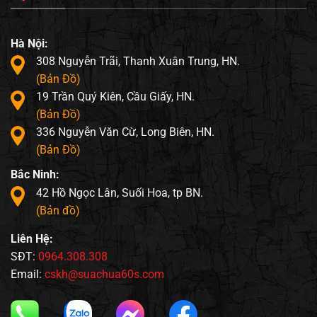
Hà Nội:
308 Nguyễn Trãi, Thanh Xuân Trung, HN.
(Bản Đồ)
19 Trần Quý Kiên, Cầu Giấy, HN.
(Bản Đồ)
336 Nguyễn Văn Cừ, Long Biên, HN.
(Bản Đồ)
Bắc Ninh:
42 Hồ Ngọc Lân, Suối Hoa, tp BN.
(Bản đồ)
Liên Hệ:
SĐT:
0964.308.308
Email:
cskh@suachua60s.com