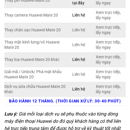
Thay pin Huawei Mate 20
tại đây
lấy ngay
Xem trực tiếp,
Thay camera Huawei Mate 20
Liên hệ
lấy ngay
Xem trực tiếp,
Thay chân sạc Huawei Mate 20
Liên hệ
lấy ngay
Thay mặt kính lưng/vỏ Huawei
Xem trực tiếp,
Liên hệ
Mate 20
lấy ngay
Xem trực tiếp,
Thay loa Huawei Mate 20 khác
Liên hệ
lấy ngay
Giải mã / Unlock/ Phá mật khẩu
Xem trực tiếp,
Liên hệ
Huawei Mate 20
lấy ngay
Dịch vụ sửa chữa Huawei Mate 20
Xem trực tiếp,
Liên hệ
khác
lấy ngay
BẢO HÀNH 12 THÁNG. (THỜI GIAN XỬ LÝ: 30-40 PHÚT)
Lưu ý:
Giá mỗi loại dịch vụ sẽ phụ thuộc vào từng dòng
máy điện thoại Huawei do đó quý khách hàng có thể liên
hệ trực tiếp trung tâm để được hỗ trợ về kỹ thuật tốt nhất