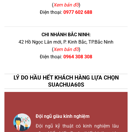
(
Xem bản đồ
)
Điện thoại:
0977 602 688
CHI NHÁNH BẮC NINH:
42 Hồ Ngọc Lân mới, P. Kinh Bắc, TP.Bắc Ninh
(
Xem bản đồ
)
Điện thoại:
0964 308 308
LÝ DO HẦU HẾT KHÁCH HÀNG LỰA CHỌN
SUACHUA60S
Đội ngũ giàu kinh nghiệm
Đội ngũ kỹ thuật có kinh nghiệm lâu