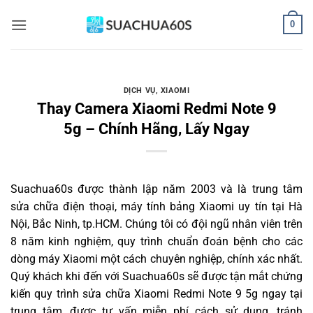
Bỏ
0
qua
nội
dung
DỊCH VỤ
,
XIAOMI
Thay Camera Xiaomi Redmi Note 9
5g – Chính Hãng, Lấy Ngay
Suachua60s
được thành lập năm 2003 và là trung tâm
sửa chữa điện thoại, máy tính bảng Xiaomi uy tín tại Hà
Nội, Bắc Ninh, tp.HCM. Chúng tôi có đội ngũ nhân viên trên
8 năm kinh nghiệm, quy trình chuẩn đoán bệnh cho các
dòng máy Xiaomi một cách chuyên nghiệp, chính xác nhất.
Quý khách khi đến với Suachua60s sẽ được tận mắt chứng
kiến quy trình sửa chữa Xiaomi Redmi Note 9 5g ngay tại
trung tâm, được tư vấn miễn phí cách sử dụng, tránh