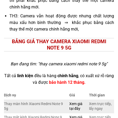
thì phải khắc phục bằng cách thay thế một camera
chính hãng mới.
TH3: Camera vẫn hoạt động được nhưng chất lượng
màu xấu hơn bình thường ⇒ khắc phục bằng cách
thay thế một camera chính hãng mới,
BẢNG GIÁ THAY CAMERA XIAOMI REDMI
NOTE 9 5G
Bạn đang tìm: "
thay camera xiaomi redmi note 9 5g
"
Tất cả
linh kiện
đều là hàng
chính hãng
, có xuất xứ rõ ràng
và được
bảo hành 12 tháng.
Dịch vụ
Giá
Thời gian
Thay màn hình Xiaomi Redmi Note 9
Xem giá
Xem trực tiếp,
5g
tại đây
lấy ngay
Thay mặt kính Xiaomi Redmi Note 9
Xem giá
Xem trực tiếp,