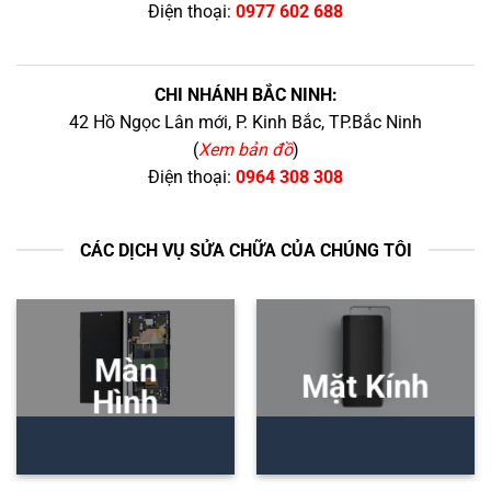
Điện thoại:
0977 602 688
CHI NHÁNH BẮC NINH:
42 Hồ Ngọc Lân mới, P. Kinh Bắc, TP.Bắc Ninh
(
Xem bản đồ
)
Điện thoại:
0964 308 308
CÁC DỊCH VỤ SỬA CHỮA CỦA CHÚNG TÔI
Màn
Mặt Kính
Hình