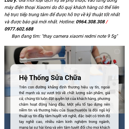
Lưu ý:
Giá mỗi loại dịch vụ sẽ phụ thuộc vào từng dòng
máy điện thoại Xiaomi do đó quý khách hàng có thể liên
hệ trực tiếp trung tâm để được hỗ trợ về kỹ thuật tốt nhất
và được báo giá mới nhất. Hotline:
0964.308.308
/
0977.602.688
Bạn đang tìm: "
thay camera xiaomi redmi note 9 5g
"
Hệ Thống Sửa Chữa
Trên con đường khẳng định thương hiệu uy tín, ngoài
thế mạnh và sự vượt trội về chất lượng sản phẩm, giá
cả; chúng tôi luôn đặt quyền lợi của khách hàng, phương
châm hoạt động hàng đầu. Một yếu tố tạo dựng nên
niềm tin và thương hiệu của Suachua60s là đội ngũ kỹ
thuật uy tín đầy tâm huyết với nghề, đặc biệt có trình độ
tay nghề cao, nhiều năm kinh nghiệm trong ngành,
mang lại sự hài lòng và yên tâm tuyệt đối cho mọi khách