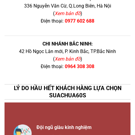
336 Nguyễn Văn Cừ, Q.Long Biên, Hà Nội
(
Xem bản đồ
)
Điện thoại:
0977 602 688
CHI NHÁNH BẮC NINH:
42 Hồ Ngọc Lân mới, P. Kinh Bắc, TP.Bắc Ninh
(
Xem bản đồ
)
Điện thoại:
0964 308 308
LÝ DO HẦU HẾT KHÁCH HÀNG LỰA CHỌN
SUACHUA60S
Đội ngũ giàu kinh nghiệm