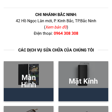
CHI NHÁNH BẮC NINH:
42 Hồ Ngọc Lân mới, P. Kinh Bắc, TP.Bắc Ninh
(
Xem bản đồ
)
Điện thoại:
0964 308 308
CÁC DỊCH VỤ SỬA CHỮA CỦA CHÚNG TÔI
Màn
Mặt Kính
Hình