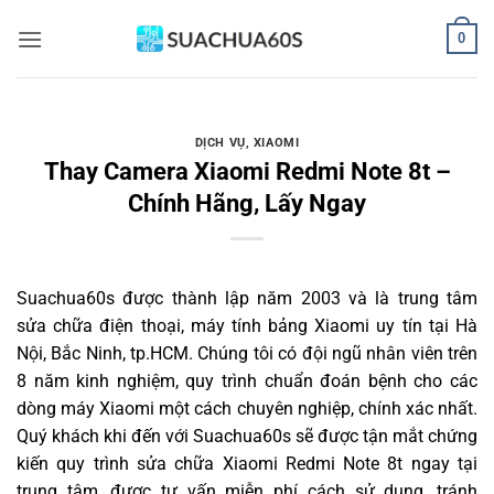
Bỏ
0
qua
nội
dung
DỊCH VỤ
,
XIAOMI
Thay Camera Xiaomi Redmi Note 8t –
Chính Hãng, Lấy Ngay
Suachua60s
được thành lập năm 2003 và là trung tâm
sửa chữa điện thoại, máy tính bảng Xiaomi uy tín tại Hà
Nội, Bắc Ninh, tp.HCM. Chúng tôi có đội ngũ nhân viên trên
8 năm kinh nghiệm, quy trình chuẩn đoán bệnh cho các
dòng máy Xiaomi một cách chuyên nghiệp, chính xác nhất.
Quý khách khi đến với Suachua60s sẽ được tận mắt chứng
kiến quy trình sửa chữa Xiaomi Redmi Note 8t ngay tại
trung tâm, được tư vấn miễn phí cách sử dụng, tránh