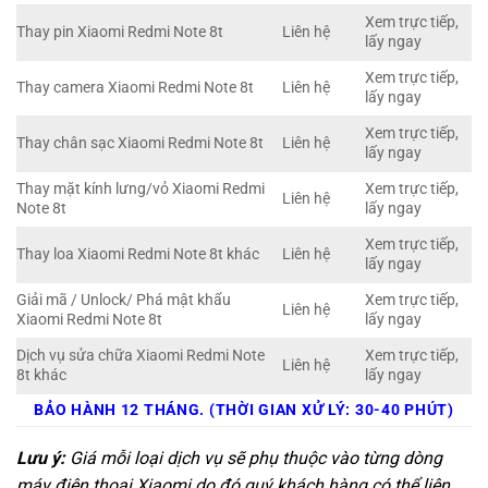
Xem trực tiếp,
Thay pin Xiaomi Redmi Note 8t
Liên hệ
lấy ngay
Xem trực tiếp,
Thay camera Xiaomi Redmi Note 8t
Liên hệ
lấy ngay
Xem trực tiếp,
Thay chân sạc Xiaomi Redmi Note 8t
Liên hệ
lấy ngay
Thay mặt kính lưng/vỏ Xiaomi Redmi
Xem trực tiếp,
Liên hệ
Note 8t
lấy ngay
Xem trực tiếp,
Thay loa Xiaomi Redmi Note 8t khác
Liên hệ
lấy ngay
Giải mã / Unlock/ Phá mật khẩu
Xem trực tiếp,
Liên hệ
Xiaomi Redmi Note 8t
lấy ngay
Dịch vụ sửa chữa Xiaomi Redmi Note
Xem trực tiếp,
Liên hệ
8t khác
lấy ngay
BẢO HÀNH 12 THÁNG. (THỜI GIAN XỬ LÝ: 30-40 PHÚT)
Lưu ý:
Giá mỗi loại dịch vụ sẽ phụ thuộc vào từng dòng
máy điện thoại Xiaomi do đó quý khách hàng có thể liên