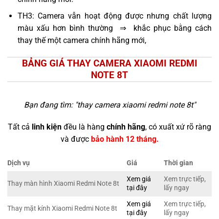
TH3: Camera vẫn hoạt động được nhưng chất lượng
màu xấu hơn bình thường ⇒ khắc phục bằng cách
thay thế một camera chính hãng mới,
BẢNG GIÁ THAY CAMERA XIAOMI REDMI
NOTE 8T
Bạn đang tìm: "
thay camera xiaomi redmi note 8t
"
Tất cả
linh kiện
đều là hàng
chính hãng
, có xuất xứ rõ ràng
và được
bảo hành 12 tháng.
Dịch vụ
Giá
Thời gian
Xem giá
Xem trực tiếp,
Thay màn hình Xiaomi Redmi Note 8t
tại đây
lấy ngay
Xem giá
Xem trực tiếp,
Thay mặt kính Xiaomi Redmi Note 8t
tại đây
lấy ngay