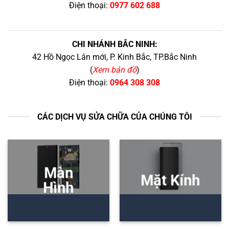
Điện thoại:
0977 602 688
CHI NHÁNH BẮC NINH:
42 Hồ Ngọc Lân mới, P. Kinh Bắc, TP.Bắc Ninh
(
Xem bản đồ
)
Điện thoại:
0964 308 308
CÁC DỊCH VỤ SỬA CHỮA CỦA CHÚNG TÔI
Màn
Mặt Kính
Hình