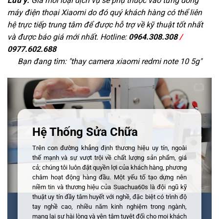
Lưu ý:
Giá mỗi loại dịch vụ sẽ phụ thuộc vào từng dòng
máy điện thoại Xiaomi do đó quý khách hàng có thể liên
hệ trực tiếp trung tâm để được hỗ trợ về kỹ thuật tốt nhất
và được báo giá mới nhất. Hotline:
0964.308.308
/
0977.602.688
Bạn đang tìm: "
thay camera xiaomi redmi note 10 5g
"
Hệ Thống Sửa Chữa
Trên con đường khẳng định thương hiệu uy tín, ngoài
thế mạnh và sự vượt trội về chất lượng sản phẩm, giá
cả; chúng tôi luôn đặt quyền lợi của khách hàng, phương
châm hoạt động hàng đầu. Một yếu tố tạo dựng nên
niềm tin và thương hiệu của Suachua60s là đội ngũ kỹ
thuật uy tín đầy tâm huyết với nghề, đặc biệt có trình độ
tay nghề cao, nhiều năm kinh nghiệm trong ngành,
mang lại sự hài lòng và yên tâm tuyệt đối cho mọi khách