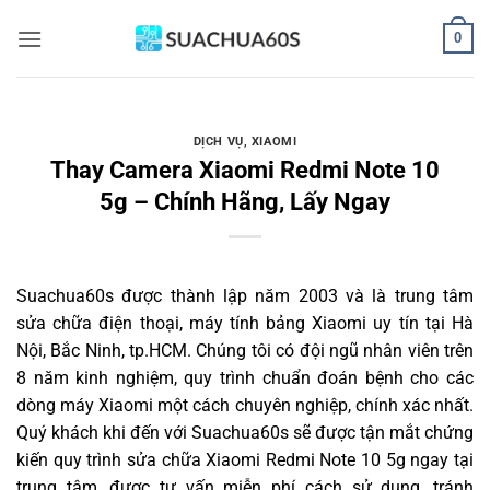
Bỏ
0
qua
nội
dung
DỊCH VỤ
,
XIAOMI
Thay Camera Xiaomi Redmi Note 10
5g – Chính Hãng, Lấy Ngay
Suachua60s
được thành lập năm 2003 và là trung tâm
sửa chữa điện thoại, máy tính bảng Xiaomi uy tín tại Hà
Nội, Bắc Ninh, tp.HCM. Chúng tôi có đội ngũ nhân viên trên
8 năm kinh nghiệm, quy trình chuẩn đoán bệnh cho các
dòng máy Xiaomi một cách chuyên nghiệp, chính xác nhất.
Quý khách khi đến với Suachua60s sẽ được tận mắt chứng
kiến quy trình sửa chữa Xiaomi Redmi Note 10 5g ngay tại
trung tâm, được tư vấn miễn phí cách sử dụng, tránh