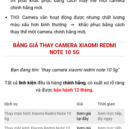
thì phải khắc phục bằng cách thay thế một camera
chính hãng mới.
TH3: Camera vẫn hoạt động được nhưng chất lượng
màu xấu hơn bình thường ⇒ khắc phục bằng cách
thay thế một camera chính hãng mới,
BẢNG GIÁ THAY CAMERA XIAOMI REDMI
NOTE 10 5G
Bạn đang tìm: "
thay camera xiaomi redmi note 10 5g
"
Tất cả
linh kiện
đều là hàng
chính hãng
, có xuất xứ rõ ràng
và được
bảo hành 12 tháng.
Dịch vụ
Giá
Thời gian
Thay màn hình Xiaomi Redmi Note 10
Xem giá
Xem trực tiếp,
5g
tại đây
lấy ngay
Thay mặt kính Xiaomi Redmi Note 10
Xem giá
Xem trực tiếp,