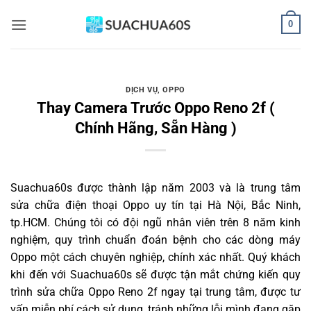
Bỏ
0
qua
nội
dung
DỊCH VỤ
,
OPPO
Thay Camera Trước Oppo Reno 2f (
Chính Hãng, Sẵn Hàng )
Suachua60s
được thành lập năm 2003 và là trung tâm
sửa chữa điện thoại Oppo uy tín tại Hà Nội, Bắc Ninh,
tp.HCM. Chúng tôi có đội ngũ nhân viên trên 8 năm kinh
nghiệm, quy trình chuẩn đoán bệnh cho các dòng máy
Oppo một cách chuyên nghiệp, chính xác nhất. Quý khách
khi đến với Suachua60s sẽ được tận mắt chứng kiến quy
trình sửa chữa Oppo Reno 2f ngay tại trung tâm, được tư
vấn miễn phí cách sử dụng, tránh những lỗi mình đang gặp