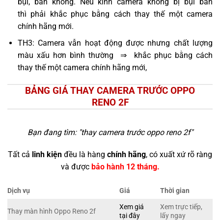
bụi, bẩn không. Nếu kính camera không bị bụi bẩn
thì phải khắc phục bằng cách thay thế một camera
chính hãng mới.
TH3: Camera vẫn hoạt động được nhưng chất lượng
màu xấu hơn bình thường ⇒ khắc phục bằng cách
thay thế một camera chính hãng mới,
BẢNG GIÁ THAY CAMERA TRƯỚC OPPO
RENO 2F
Bạn đang tìm: "
thay camera trước oppo reno 2f
"
Tất cả
linh kiện
đều là hàng
chính hãng
, có xuất xứ rõ ràng
và được
bảo hành 12 tháng.
Dịch vụ
Giá
Thời gian
Xem giá
Xem trực tiếp,
Thay màn hình Oppo Reno 2f
tại đây
lấy ngay