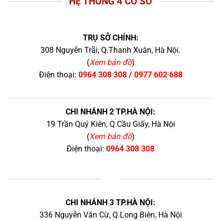
HỆ THỐNG 4 CƠ SỞ
TRỤ SỞ CHÍNH:
308 Nguyễn Trãi, Q.Thanh Xuân, Hà Nội.
(
Xem bản đồ
)
Điện thoại:
0964 308 308
/
0977 602 688
CHI NHÁNH 2 TP.HÀ NỘI:
19 Trần Quý Kiên, Q.Cầu Giấy, Hà Nội
(
Xem bản đồ
)
Điện thoại:
0964 308 308
+
CHI NHÁNH 3 TP.HÀ NỘI:
336 Nguyễn Văn Cừ, Q.Long Biên, Hà Nội