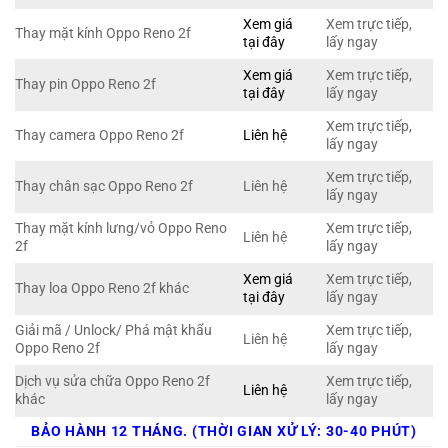
Xem giá
Xem trực tiếp,
Thay mặt kính Oppo Reno 2f
tại đây
lấy ngay
Xem giá
Xem trực tiếp,
Thay pin Oppo Reno 2f
tại đây
lấy ngay
Xem trực tiếp,
Thay camera Oppo Reno 2f
Liên hệ
lấy ngay
Xem trực tiếp,
Thay chân sạc Oppo Reno 2f
Liên hệ
lấy ngay
Thay mặt kính lưng/vỏ Oppo Reno
Xem trực tiếp,
Liên hệ
2f
lấy ngay
Xem giá
Xem trực tiếp,
Thay loa Oppo Reno 2f khác
tại đây
lấy ngay
Giải mã / Unlock/ Phá mật khẩu
Xem trực tiếp,
Liên hệ
Oppo Reno 2f
lấy ngay
Dịch vụ sửa chữa Oppo Reno 2f
Xem trực tiếp,
Liên hệ
khác
lấy ngay
BẢO HÀNH 12 THÁNG. (THỜI GIAN XỬ LÝ: 30-40 PHÚT)