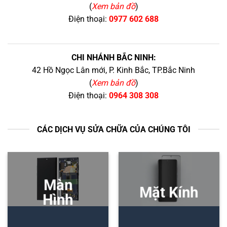
(
Xem bản đồ
)
Điện thoại:
0977 602 688
CHI NHÁNH BẮC NINH:
42 Hồ Ngọc Lân mới, P. Kinh Bắc, TP.Bắc Ninh
(
Xem bản đồ
)
Điện thoại:
0964 308 308
CÁC DỊCH VỤ SỬA CHỮA CỦA CHÚNG TÔI
Màn
Mặt Kính
Hình