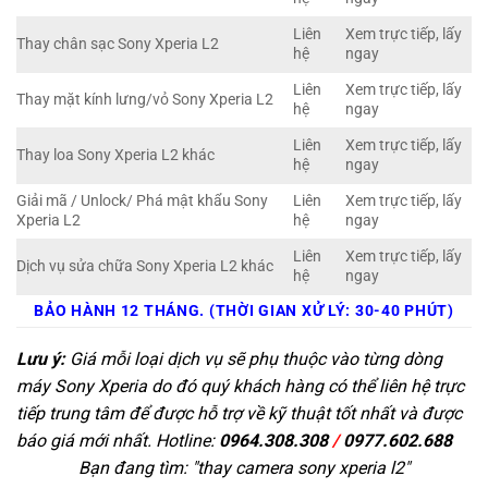
Liên
Xem trực tiếp, lấy
Thay chân sạc Sony Xperia L2
hệ
ngay
Liên
Xem trực tiếp, lấy
Thay mặt kính lưng/vỏ Sony Xperia L2
hệ
ngay
Liên
Xem trực tiếp, lấy
Thay loa Sony Xperia L2 khác
hệ
ngay
Giải mã / Unlock/ Phá mật khẩu Sony
Liên
Xem trực tiếp, lấy
Xperia L2
hệ
ngay
Liên
Xem trực tiếp, lấy
Dịch vụ sửa chữa Sony Xperia L2 khác
hệ
ngay
BẢO HÀNH 12 THÁNG. (THỜI GIAN XỬ LÝ: 30-40 PHÚT)
Lưu ý:
Giá mỗi loại dịch vụ sẽ phụ thuộc vào từng dòng
máy Sony Xperia do đó quý khách hàng có thể liên hệ trực
tiếp trung tâm để được hỗ trợ về kỹ thuật tốt nhất và được
báo giá mới nhất. Hotline:
0964.308.308
/
0977.602.688
Bạn đang tìm: "
thay camera sony xperia l2
"