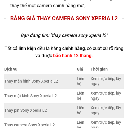
thay thế một camera chính hãng mới,
BẢNG GIÁ THAY CAMERA SONY XPERIA L2
Bạn đang tìm: "
thay camera sony xperia l2
"
Tất cả
linh kiện
đều là hàng
chính hãng
, có xuất xứ rõ ràng
và được
bảo hành 12 tháng.
Dịch vụ
Giá
Thời gian
Liên
Xem trực tiếp, lấy
Thay màn hình Sony Xperia L2
hệ
ngay
Liên
Xem trực tiếp, lấy
Thay mặt kính Sony Xperia L2
hệ
ngay
Liên
Xem trực tiếp, lấy
Thay pin Sony Xperia L2
hệ
ngay
Liên
Xem trực tiếp, lấy
Thay camera Sony Xperia L2
hệ
ngay