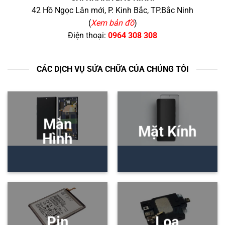
42 Hồ Ngọc Lân mới, P. Kinh Bắc, TP.Bắc Ninh
(
Xem bản đồ
)
Điện thoại:
0964 308 308
CÁC DỊCH VỤ SỬA CHỮA CỦA CHÚNG TÔI
Màn
Mặt Kính
Hình
Pin
Loa