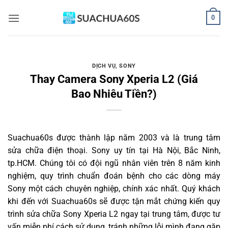
Bỏ
0
qua
nội
dung
DỊCH VỤ
,
SONY
Thay Camera Sony Xperia L2 (Giá
Bao Nhiêu Tiền?)
Suachua60s
được thành lập năm 2003 và là trung tâm
sửa chữa điện thoại. Sony uy tín tại Hà Nội, Bắc Ninh,
tp.HCM. Chúng tôi có đội ngũ nhân viên trên 8 năm kinh
nghiệm, quy trình chuẩn đoán bệnh cho các dòng máy
Sony một cách chuyên nghiệp, chính xác nhất. Quý khách
khi đến với Suachua60s sẽ được tận mắt chứng kiến quy
trình sửa chữa Sony Xperia L2 ngay tại trung tâm, được tư
vấn miễn phí cách sử dụng, tránh những lỗi mình đang gặp