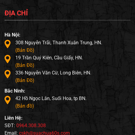
ĐỊA CHỈ
Hà Nội:
308 Nguyễn Trãi, Thanh Xuân Trung, HN.
(Bản Đồ)
19 Trần Quý Kiên, Cầu Giấy, HN.
(Bản Đồ)
336 Nguyễn Văn Cừ, Long Biên, HN.
(Bản Đồ)
Bắc Ninh:
42 Hồ Ngọc Lân, Suối Hoa, tp BN.
(Bản đồ)
Liên Hệ:
SĐT:
0964.308.308
Email:
cskh@suachua60s.com