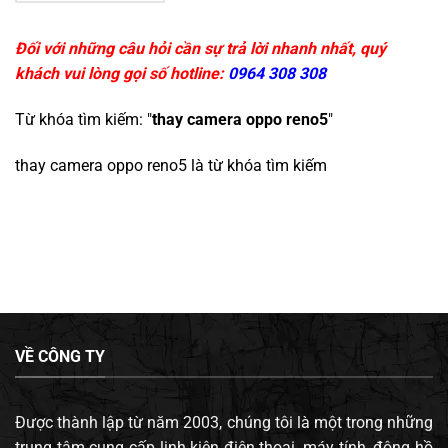
Đối với những câu hỏi cần sự trả lời nhanh nhất, quý
khách vui lòng gọi số hotline:
0964 308 308
Từ khóa tìm kiếm: "
thay camera oppo reno5
"
thay camera oppo reno5
là từ khóa tìm kiếm
VỀ CÔNG TY
Được thành lập từ năm 2003, chúng tôi là một trong những
trung tâm cung cấp linh kiện điện thoại, máy tính, đông hồ