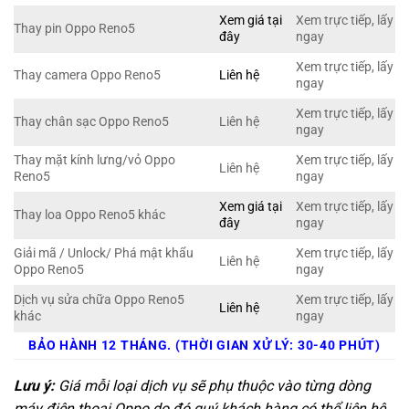
Xem giá tại
Xem trực tiếp, lấy
Thay pin Oppo Reno5
đây
ngay
Xem trực tiếp, lấy
Thay camera Oppo Reno5
Liên hệ
ngay
Xem trực tiếp, lấy
Thay chân sạc Oppo Reno5
Liên hệ
ngay
Thay mặt kính lưng/vỏ Oppo
Xem trực tiếp, lấy
Liên hệ
Reno5
ngay
Xem giá tại
Xem trực tiếp, lấy
Thay loa Oppo Reno5 khác
đây
ngay
Giải mã / Unlock/ Phá mật khẩu
Xem trực tiếp, lấy
Liên hệ
Oppo Reno5
ngay
Dịch vụ sửa chữa Oppo Reno5
Xem trực tiếp, lấy
Liên hệ
khác
ngay
BẢO HÀNH 12 THÁNG. (THỜI GIAN XỬ LÝ: 30-40 PHÚT)
Lưu ý:
Giá mỗi loại dịch vụ sẽ phụ thuộc vào từng dòng
máy điện thoại Oppo do đó quý khách hàng có thể liên hệ