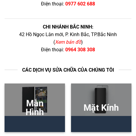
Điện thoại:
0977 602 688
CHI NHÁNH BẮC NINH:
42 Hồ Ngọc Lân mới, P. Kinh Bắc, TP.Bắc Ninh
(
Xem bản đồ
)
Điện thoại:
0964 308 308
CÁC DỊCH VỤ SỬA CHỮA CỦA CHÚNG TÔI
Màn
Mặt Kính
Hình