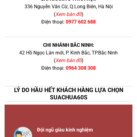
336 Nguyễn Văn Cừ, Q.Long Biên, Hà Nội
(
Xem bản đồ
)
Điện thoại:
0977 602 688
CHI NHÁNH BẮC NINH:
42 Hồ Ngọc Lân mới, P. Kinh Bắc, TP.Bắc Ninh
(
Xem bản đồ
)
Điện thoại:
0964 308 308
LÝ DO HẦU HẾT KHÁCH HÀNG LỰA CHỌN
SUACHUA60S
Đội ngũ giàu kinh nghiệm