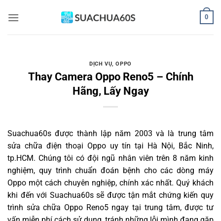
Bỏ
0
qua
nội
dung
DỊCH VỤ
,
OPPO
Thay Camera Oppo Reno5 – Chính
Hãng, Lấy Ngay
Suachua60s
được thành lập năm 2003 và là trung tâm
sửa chữa điện thoại Oppo uy tín tại Hà Nội, Bắc Ninh,
tp.HCM. Chúng tôi có đội ngũ nhân viên trên 8 năm kinh
nghiệm, quy trình chuẩn đoán bệnh cho các dòng máy
Oppo một cách chuyên nghiệp, chính xác nhất. Quý khách
khi đến với Suachua60s sẽ được tận mắt chứng kiến quy
trình sửa chữa Oppo Reno5 ngay tại trung tâm, được tư
vấn miễn phí cách sử dụng, tránh những lỗi mình đang gặp