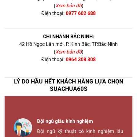
(
Xem bản đồ
)
Điện thoại:
0977 602 688
CHI NHÁNH BẮC NINH:
42 Hồ Ngọc Lân mới, P. Kinh Bắc, TP.Bắc Ninh
(
Xem bản đồ
)
Điện thoại:
0964 308 308
LÝ DO HẦU HẾT KHÁCH HÀNG LỰA CHỌN
SUACHUA60S
Đội ngũ giàu kinh nghiệm
Đội ngũ kỹ thuật có kinh nghiệm lâu