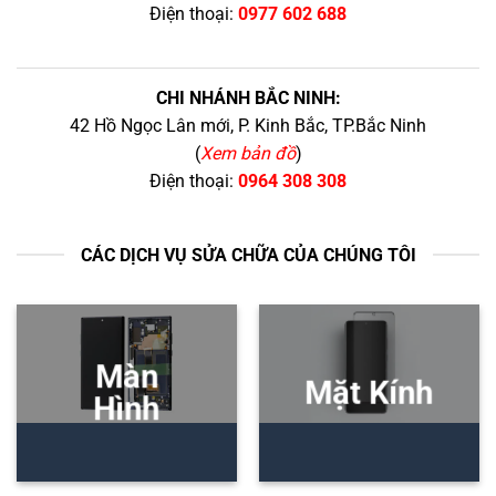
Điện thoại:
0977 602 688
CHI NHÁNH BẮC NINH:
42 Hồ Ngọc Lân mới, P. Kinh Bắc, TP.Bắc Ninh
(
Xem bản đồ
)
Điện thoại:
0964 308 308
CÁC DỊCH VỤ SỬA CHỮA CỦA CHÚNG TÔI
Màn
Mặt Kính
Hình