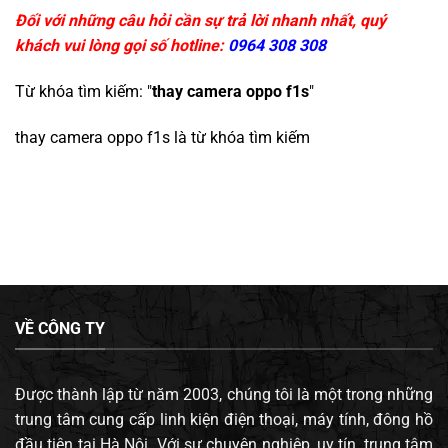
Đối với những câu hỏi cần sự trả lời nhanh nhất, quý
khách vui lòng gọi số hotline:
0964 308 308
Từ khóa tìm kiếm: "
thay camera oppo f1s
"
thay camera oppo f1s
là từ khóa tìm kiếm
VỀ CÔNG TY
Được thành lập từ năm 2003, chúng tôi là một trong những
trung tâm cung cấp linh kiện điện thoại, máy tính, đông hồ
đầu tiên tại Hà Nội. Với sự chuyên nghiệp, uy tín, trung tâm