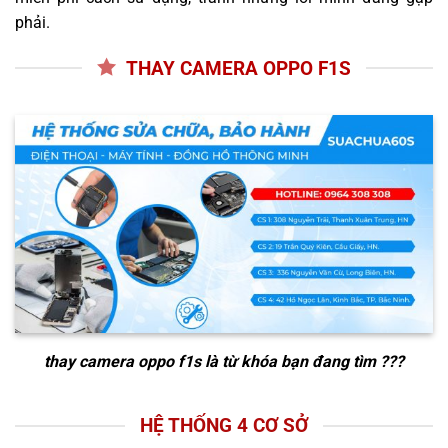
phải.
THAY CAMERA OPPO F1S
thay camera oppo f1s
là từ khóa bạn đang tìm ???
HỆ THỐNG 4 CƠ SỞ