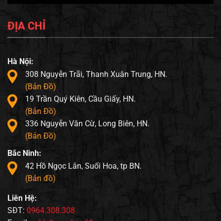
ĐỊA CHỈ
Hà Nội:
308 Nguyễn Trãi, Thanh Xuân Trung, HN.
(Bản Đồ)
19 Trần Quý Kiên, Cầu Giấy, HN.
(Bản Đồ)
336 Nguyễn Văn Cừ, Long Biên, HN.
(Bản Đồ)
Bắc Ninh:
42 Hồ Ngọc Lân, Suối Hoa, tp BN.
(Bản đồ)
Liên Hệ:
SĐT:
0964.308.308