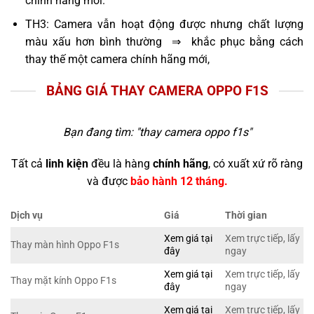
chính hãng mới.
TH3: Camera vẫn hoạt động được nhưng chất lượng
màu xấu hơn bình thường ⇒ khắc phục bằng cách
thay thế một camera chính hãng mới,
BẢNG GIÁ THAY CAMERA OPPO F1S
Bạn đang tìm: "
thay camera oppo f1s
"
Tất cả
linh kiện
đều là hàng
chính hãng
, có xuất xứ rõ ràng
và được
bảo hành 12 tháng.
Dịch vụ
Giá
Thời gian
Xem giá tại
Xem trực tiếp, lấy
Thay màn hình Oppo F1s
đây
ngay
Xem giá tại
Xem trực tiếp, lấy
Thay mặt kính Oppo F1s
đây
ngay
Xem giá tại
Xem trực tiếp, lấy