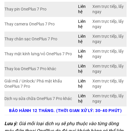
Liên
Xem trực tiếp, lấy
Thay pin OnePlus 7 Pro
hệ
ngay
Liên
Xem trực tiếp, lấy
Thay camera OnePlus 7 Pro
hệ
ngay
Liên
Xem trực tiếp, lấy
Thay chân sạc OnePlus 7 Pro
hệ
ngay
Liên
Xem trực tiếp, lấy
Thay mặt kính lưng/vỏ OnePlus 7 Pro
hệ
ngay
Liên
Xem trực tiếp, lấy
Thay loa OnePlus 7 Pro khác
hệ
ngay
Giải mã / Unlock/ Phá mật khẩu
Liên
Xem trực tiếp, lấy
OnePlus 7 Pro
hệ
ngay
Liên
Xem trực tiếp, lấy
Dịch vụ sửa chữa OnePlus 7 Pro khác
hệ
ngay
BẢO HÀNH 12 THÁNG. (THỜI GIAN XỬ LÝ: 30-40 PHÚT)
Lưu ý:
Giá mỗi loại dịch vụ sẽ phụ thuộc vào từng dòng
máy điện thoại OnePlus do đó quý khách hàng có thể liên