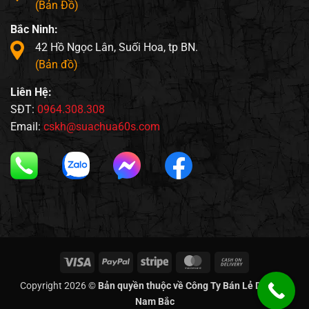
(Bản Đồ)
Bắc Ninh:
42 Hồ Ngọc Lân, Suối Hoa, tp BN.
(Bản đồ)
Liên Hệ:
SĐT:
0964.308.308
Email:
cskh@suachua60s.com
Visa
PayPal
Stripe
MasterCard
Cash
On
Copyright 2026 ©
Bản quyền thuộc về Công Ty Bán Lẻ Di Động
Delivery
Nam Bắc