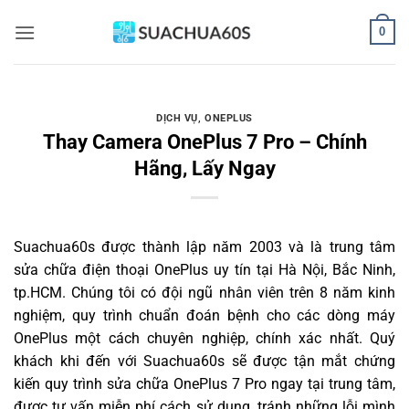
Bỏ
0
qua
nội
dung
DỊCH VỤ
,
ONEPLUS
Thay Camera OnePlus 7 Pro – Chính
Hãng, Lấy Ngay
Suachua60s
được thành lập năm 2003 và là trung tâm
sửa chữa điện thoại OnePlus uy tín tại Hà Nội, Bắc Ninh,
tp.HCM. Chúng tôi có đội ngũ nhân viên trên 8 năm kinh
nghiệm, quy trình chuẩn đoán bệnh cho các dòng máy
OnePlus một cách chuyên nghiệp, chính xác nhất. Quý
khách khi đến với Suachua60s sẽ được tận mắt chứng
kiến quy trình sửa chữa OnePlus 7 Pro ngay tại trung tâm,
được tư vấn miễn phí cách sử dụng, tránh những lỗi mình