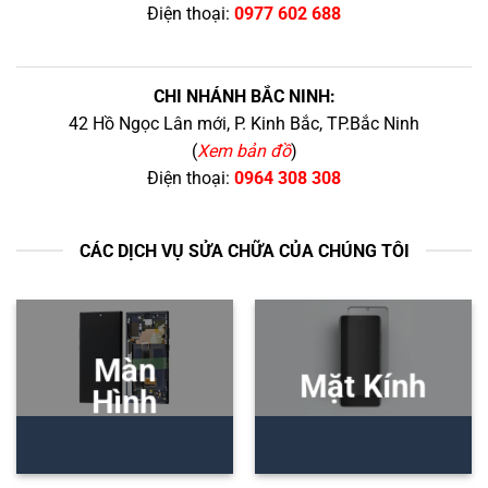
Điện thoại:
0977 602 688
CHI NHÁNH BẮC NINH:
42 Hồ Ngọc Lân mới, P. Kinh Bắc, TP.Bắc Ninh
(
Xem bản đồ
)
Điện thoại:
0964 308 308
CÁC DỊCH VỤ SỬA CHỮA CỦA CHÚNG TÔI
Màn
Mặt Kính
Hình