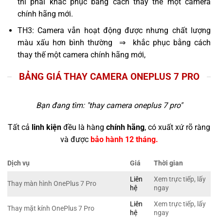
thì phải khắc phục bằng cách thay thế một camera
chính hãng mới.
TH3: Camera vẫn hoạt động được nhưng chất lượng
màu xấu hơn bình thường ⇒ khắc phục bằng cách
thay thế một camera chính hãng mới,
BẢNG GIÁ THAY CAMERA ONEPLUS 7 PRO
Bạn đang tìm: "
thay camera oneplus 7 pro
"
Tất cả
linh kiện
đều là hàng
chính hãng
, có xuất xứ rõ ràng
và được
bảo hành 12 tháng.
Dịch vụ
Giá
Thời gian
Liên
Xem trực tiếp, lấy
Thay màn hình OnePlus 7 Pro
hệ
ngay
Liên
Xem trực tiếp, lấy
Thay mặt kính OnePlus 7 Pro
hệ
ngay