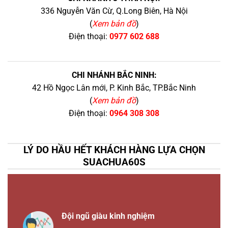
336 Nguyễn Văn Cừ, Q.Long Biên, Hà Nội
(
Xem bản đồ
)
Điện thoại:
0977 602 688
CHI NHÁNH BẮC NINH:
42 Hồ Ngọc Lân mới, P. Kinh Bắc, TP.Bắc Ninh
(
Xem bản đồ
)
Điện thoại:
0964 308 308
LÝ DO HẦU HẾT KHÁCH HÀNG LỰA CHỌN
SUACHUA60S
Đội ngũ giàu kinh nghiệm