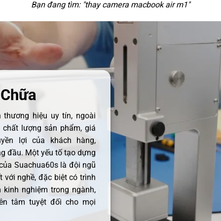
Bạn đang tìm: "
thay camera macbook air m1
"
 Chữa
thương hiệu uy tín, ngoài
ề chất lượng sản phẩm, giá
uyền lợi của khách hàng,
 đầu. Một yếu tố tạo dựng
 của Suachua60s là đội ngũ
 với nghề, đặc biệt có trình
 kinh nghiệm trong ngành,
ên tâm tuyệt đối cho mọi