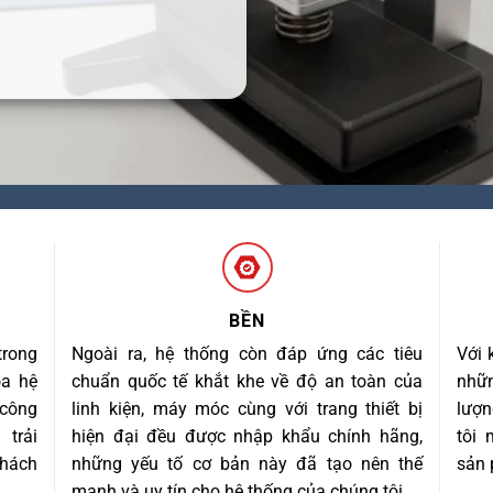
BỀN
trong
Ngoài ra, hệ thống còn đáp ứng các tiêu
Với 
óa hệ
chuẩn quốc tế khắt khe về độ an toàn của
nhữn
 công
linh kiện, máy móc cùng với trang thiết bị
lượn
trải
hiện đại đều được nhập khẩu chính hãng,
tôi
khách
những yếu tố cơ bản này đã tạo nên thế
sản 
mạnh và uy tín cho hệ thống của chúng tôi.