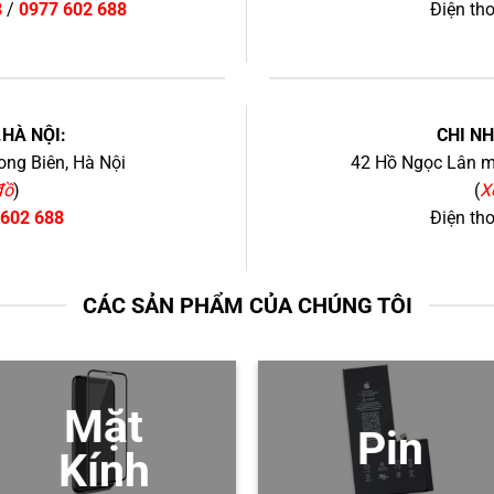
8
/
0977 602 688
Điện th
+
.HÀ NỘI:
CHI N
ng Biên, Hà Nội
42 Hồ Ngọc Lân mớ
đồ
)
(
X
 602 688
Điện th
CÁC SẢN PHẨM CỦA CHÚNG TÔI
Mặt
Pin
Kính