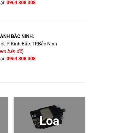
oại:
0964 308 308
HÁNH BẮC NINH:
i, P. Kinh Bắc, TP.Bắc Ninh
em bản đồ
)
oại:
0964 308 308
Loa