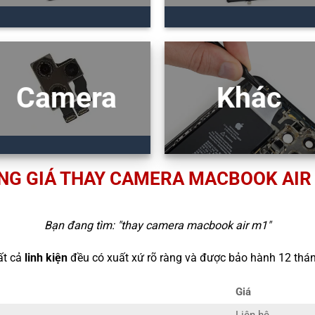
Camera
Khác
NG GIÁ THAY CAMERA MACBOOK AIR
Bạn đang tìm: "
thay camera macbook air m1
"
ất cả
linh kiện
đều có xuất xứ rõ ràng và được bảo hành 12 thán
Giá