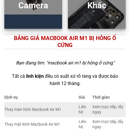
Camera
Khác
BẢNG GIÁ MACBOOK AIR M1 BỊ HỎNG Ổ
CỨNG
Bạn đang tìm: "
macbook air m1 bị hỏng ổ cứng
"
Tất cả
linh kiện
đều có xuất xứ rõ ràng và được bảo
hành 12 tháng.
Dịch vụ
Giá
Thời gian
Liên
Xem trực tiếp, lấy
Thay màn hình Macbook Air M1
hệ
ngay
Liên
Xem trực tiếp, lấy
Thay mặt kính Macbook Air M1
hệ
ngay