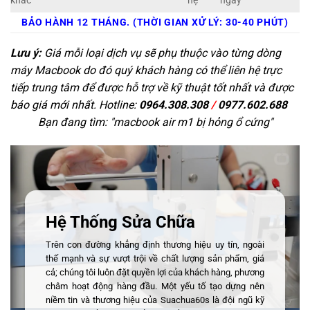
khác
hệ
ngay
BẢO HÀNH 12 THÁNG. (THỜI GIAN XỬ LÝ: 30-40 PHÚT)
Lưu ý:
Giá mỗi loại dịch vụ sẽ phụ thuộc vào từng dòng
máy Macbook do đó quý khách hàng có thể liên hệ trực
tiếp trung tâm để được hỗ trợ về kỹ thuật tốt nhất và được
báo giá mới nhất. Hotline:
0964.308.308
/
0977.602.688
Bạn đang tìm: "
macbook air m1 bị hỏng ổ cứng
"
Hệ Thống Sửa Chữa
Trên con đường khẳng định thương hiệu uy tín, ngoài
thế mạnh và sự vượt trội về chất lượng sản phẩm, giá
cả; chúng tôi luôn đặt quyền lợi của khách hàng, phương
châm hoạt động hàng đầu. Một yếu tố tạo dựng nên
niềm tin và thương hiệu của Suachua60s là đội ngũ kỹ