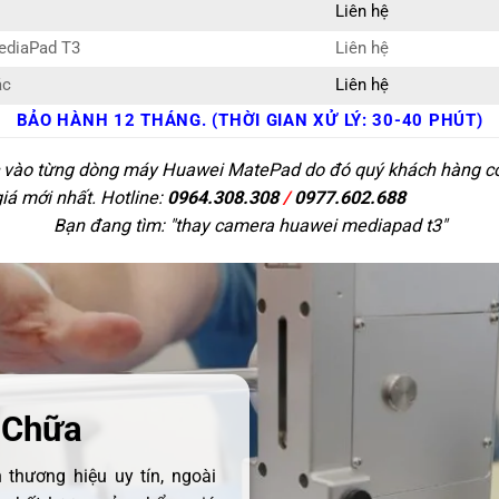
Liên hệ
ediaPad T3
Liên hệ
ác
Liên hệ
BẢO HÀNH 12 THÁNG. (THỜI GIAN XỬ LÝ: 30-40 PHÚT)
c vào từng dòng máy Huawei MatePad do đó quý khách hàng có t
giá mới nhất. Hotline:
0964.308.308
/
0977.602.688
Bạn đang tìm: "
thay camera huawei mediapad t3
"
 Chữa
thương hiệu uy tín, ngoài