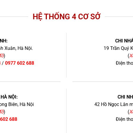
HỆ THỐNG 4 CƠ SỞ
NH:
CHI NHÁ
h Xuân, Hà Nội.
19 Trần Quý K
đồ
)
(
X
8
/
0977 602 688
Điện th
+
.HÀ NỘI:
CHI N
ng Biên, Hà Nội
42 Hồ Ngọc Lân mớ
đồ
)
(
X
 602 688
Điện th