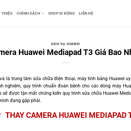
I THIỆU
CHÍNH SÁCH
SHOP DI ĐỘNG
LIÊN HỆ
DỊCH VỤ
,
HUAWEI
mera Huawei Mediapad T3 Giá Bao Nh
 là trung tâm sửa chữa điện thoại, máy tính bảng Huawei uy 
inh nghiệm, quy trình chuẩn đoán bệnh cho các dòng máy Hu
s sẽ được tận mắt chứng kiến quy trình sửa chữa Huawei Media
 mình đang gặp phải.
THAY CAMERA HUAWEI MEDIAPAD 