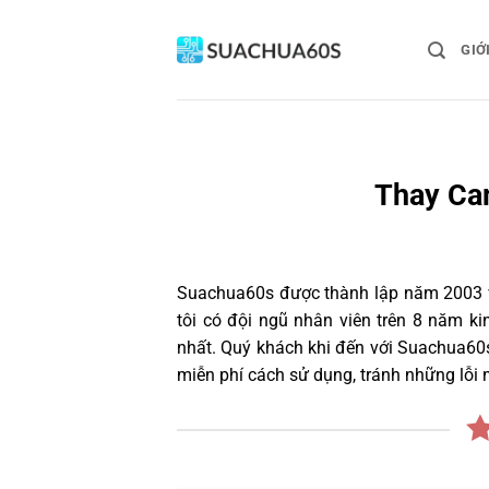
Bỏ
qua
GIỚ
nội
dung
Thay Ca
Suachua60s
được thành lập năm 2003 và
tôi có đội ngũ nhân viên trên 8 năm k
nhất. Quý khách khi đến với Suachua60
miễn phí cách sử dụng, tránh những lỗi