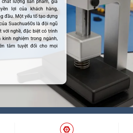
ề chất lượng sản phẩm, giá
uyền lợi của khách hàng,
 đầu. Một yếu tố tạo dựng
 của Suachua60s là đội ngũ
 với nghề, đặc biệt có trình
 kinh nghiệm trong ngành,
ên tâm tuyệt đối cho mọi