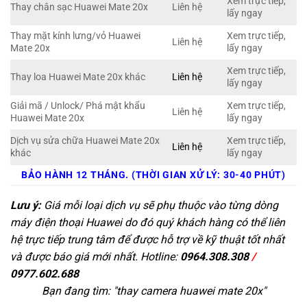
Xem trực tiếp,
Thay chân sạc Huawei Mate 20x
Liên hệ
lấy ngay
Thay mặt kính lưng/vỏ Huawei
Xem trực tiếp,
Liên hệ
Mate 20x
lấy ngay
Xem trực tiếp,
Thay loa Huawei Mate 20x khác
Liên hệ
lấy ngay
Giải mã / Unlock/ Phá mật khẩu
Xem trực tiếp,
Liên hệ
Huawei Mate 20x
lấy ngay
Dịch vụ sửa chữa Huawei Mate 20x
Xem trực tiếp,
Liên hệ
khác
lấy ngay
BẢO HÀNH 12 THÁNG. (THỜI GIAN XỬ LÝ: 30-40 PHÚT)
Lưu ý:
Giá mỗi loại dịch vụ sẽ phụ thuộc vào từng dòng
máy điện thoại Huawei do đó quý khách hàng có thể liên
hệ trực tiếp trung tâm để được hỗ trợ về kỹ thuật tốt nhất
và được báo giá mới nhất. Hotline:
0964.308.308
/
0977.602.688
Bạn đang tìm: "
thay camera huawei mate 20x
"