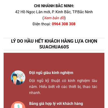
CHI NHÁNH BẮC NINH:
42 Hồ Ngọc Lân mới, P. Kinh Bắc, TP.Bắc Ninh
(
Xem bản đồ
)
Điện thoại:
0964 308 308
LÝ DO HẦU HẾT KHÁCH HÀNG LỰA CHỌN
SUACHUA60S
Đội ngũ giàu kinh nghiệm
Đội ngũ kỹ thuật có kinh nghiệm lâu
năm. Hiểu biết về các thiết bị, thao tác
nhanh.
Bảng giá hợp lý với khách hàng