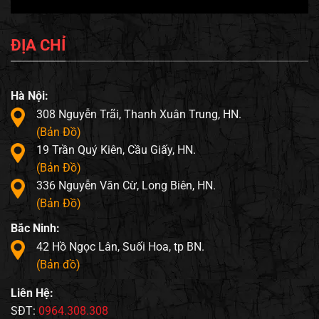
ĐỊA CHỈ
Hà Nội:
308 Nguyễn Trãi, Thanh Xuân Trung, HN.
(Bản Đồ)
19 Trần Quý Kiên, Cầu Giấy, HN.
(Bản Đồ)
336 Nguyễn Văn Cừ, Long Biên, HN.
(Bản Đồ)
Bắc Ninh:
42 Hồ Ngọc Lân, Suối Hoa, tp BN.
(Bản đồ)
Liên Hệ:
SĐT:
0964.308.308