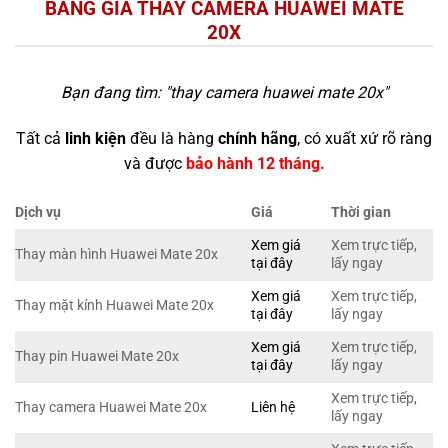
BẢNG GIÁ THAY CAMERA HUAWEI MATE
20X
Bạn đang tìm: "
thay camera huawei mate 20x
"
Tất cả
linh kiện
đều là hàng
chính hãng
, có xuất xứ rõ ràng
và được
bảo hành 12 tháng.
Dịch vụ
Giá
Thời gian
Xem giá
Xem trực tiếp,
Thay màn hình Huawei Mate 20x
tại đây
lấy ngay
Xem giá
Xem trực tiếp,
Thay mặt kính Huawei Mate 20x
tại đây
lấy ngay
Xem giá
Xem trực tiếp,
Thay pin Huawei Mate 20x
tại đây
lấy ngay
Xem trực tiếp,
Thay camera Huawei Mate 20x
Liên hệ
lấy ngay