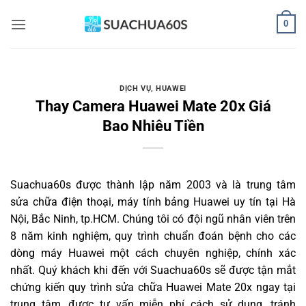
Bỏ
0
qua
nội
dung
DỊCH VỤ
,
HUAWEI
Thay Camera Huawei Mate 20x Giá
Bao Nhiêu Tiền
Suachua60s
được thành lập năm 2003 và là trung tâm
sửa chữa điện thoại, máy tính bảng Huawei uy tín tại Hà
Nội, Bắc Ninh, tp.HCM. Chúng tôi có đội ngũ nhân viên trên
8 năm kinh nghiệm, quy trình chuẩn đoán bệnh cho các
dòng máy Huawei một cách chuyên nghiệp, chính xác
nhất. Quý khách khi đến với Suachua60s sẽ được tận mắt
chứng kiến quy trình sửa chữa Huawei Mate 20x ngay tại
trung tâm, được tư vấn miễn phí cách sử dụng, tránh