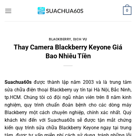
Bỏ
0
qua
nội
dung
BLACKBERRY
,
DỊCH VỤ
Thay Camera Blackberry Keyone Giá
Bao Nhiêu Tiền
Suachua60s
được thành lập năm 2003 và là trung tâm
sửa chữa điện thoại Blackberry uy tín tại Hà Nội, Bắc Ninh,
tp.HCM. Chúng tôi có đội ngũ nhân viên trên 8 năm kinh
nghiệm, quy trình chuẩn đoán bệnh cho các dòng máy
Blackberry một cách chuyên nghiệp, chính xác nhất. Quý
khách khi đến với Suachua60s sẽ được tận mắt chứng
kiến quy trình sửa chữa Blackberry Keyone ngay tại trung
tâm, được tư vấn miễn phí cách sử dụng, tránh những lỗi