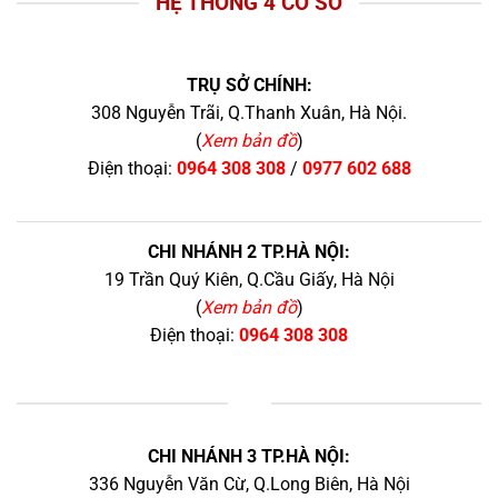
HỆ THỐNG 4 CƠ SỞ
TRỤ SỞ CHÍNH:
308 Nguyễn Trãi, Q.Thanh Xuân, Hà Nội.
(
Xem bản đồ
)
Điện thoại:
0964 308 308
/
0977 602 688
CHI NHÁNH 2 TP.HÀ NỘI:
19 Trần Quý Kiên, Q.Cầu Giấy, Hà Nội
(
Xem bản đồ
)
Điện thoại:
0964 308 308
+
CHI NHÁNH 3 TP.HÀ NỘI:
336 Nguyễn Văn Cừ, Q.Long Biên, Hà Nội