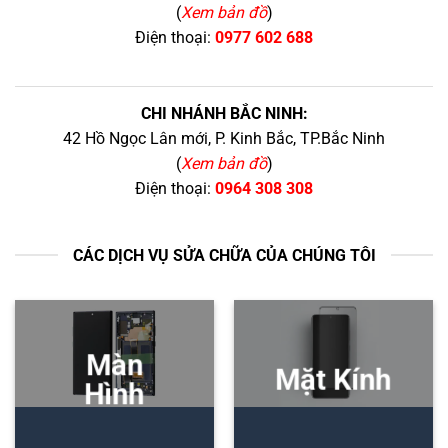
(
Xem bản đồ
)
Điện thoại:
0977 602 688
CHI NHÁNH BẮC NINH:
42 Hồ Ngọc Lân mới, P. Kinh Bắc, TP.Bắc Ninh
(
Xem bản đồ
)
Điện thoại:
0964 308 308
CÁC DỊCH VỤ SỬA CHỮA CỦA CHÚNG TÔI
Màn
Mặt Kính
Hình