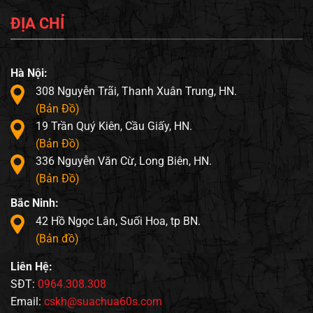
ĐỊA CHỈ
Hà Nội:
308 Nguyễn Trãi, Thanh Xuân Trung, HN.
(Bản Đồ)
19 Trần Quý Kiên, Cầu Giấy, HN.
(Bản Đồ)
336 Nguyễn Văn Cừ, Long Biên, HN.
(Bản Đồ)
Bắc Ninh:
42 Hồ Ngọc Lân, Suối Hoa, tp BN.
(Bản đồ)
Liên Hệ:
SĐT:
0964.308.308
Email:
cskh@suachua60s.com