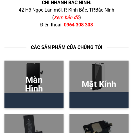
CHI NHÁNH BẮC NINH:
42 Hồ Ngọc Lân mới, P. Kinh Bắc, TP.Bắc Ninh
(
Xem bản đồ
)
Điện thoại:
0964 308 308
CÁC SẢN PHẨM CỦA CHÚNG TÔI
Màn
Mặt Kính
Hình