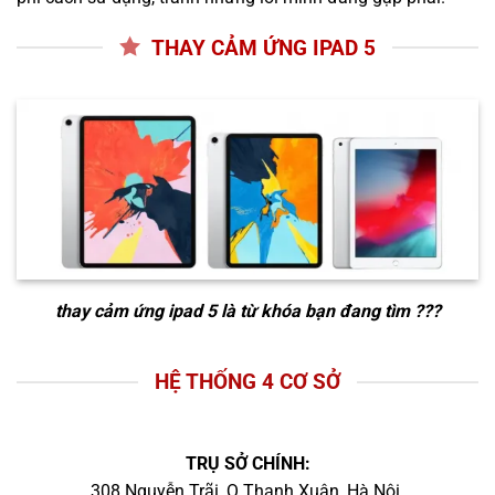
THAY CẢM ỨNG IPAD 5
thay cảm ứng ipad 5
là từ khóa bạn đang tìm ???
HỆ THỐNG 4 CƠ SỞ
TRỤ SỞ CHÍNH:
308 Nguyễn Trãi, Q.Thanh Xuân, Hà Nội.