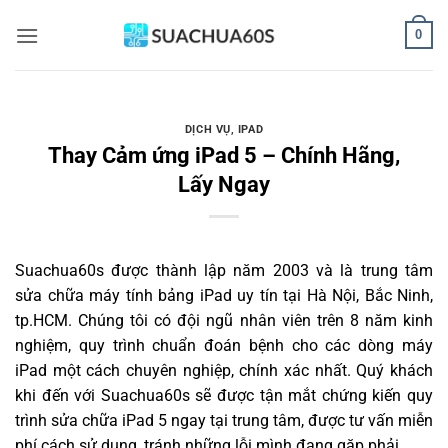
Bỏ
0
qua
nội
dung
DỊCH VỤ
,
IPAD
Thay Cảm ứng iPad 5 – Chính Hãng,
Lấy Ngay
Suachua60s
được thành lập năm 2003 và là trung tâm
sửa chữa máy tính bảng iPad uy tín tại Hà Nội, Bắc Ninh,
tp.HCM. Chúng tôi có đội ngũ nhân viên trên 8 năm kinh
nghiệm, quy trình chuẩn đoán bệnh cho các dòng máy
iPad một cách chuyên nghiệp, chính xác nhất. Quý khách
khi đến với Suachua60s sẽ được tận mắt chứng kiến quy
trình sửa chữa iPad 5 ngay tại trung tâm, được tư vấn miễn
phí cách sử dụng, tránh những lỗi mình đang gặp phải.