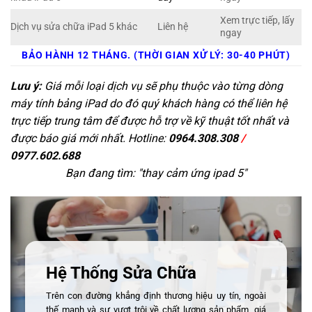
Xem trực tiếp, lấy
Dịch vụ sửa chữa iPad 5 khác
Liên hệ
ngay
BẢO HÀNH 12 THÁNG. (THỜI GIAN XỬ LÝ: 30-40 PHÚT)
Lưu ý:
Giá mỗi loại dịch vụ sẽ phụ thuộc vào từng dòng
máy tính bảng iPad do đó quý khách hàng có thể liên hệ
trực tiếp trung tâm để được hỗ trợ về kỹ thuật tốt nhất và
được báo giá mới nhất. Hotline:
0964.308.308
/
0977.602.688
Bạn đang tìm: "
thay cảm ứng ipad 5
"
Hệ Thống Sửa Chữa
Trên con đường khẳng định thương hiệu uy tín, ngoài
thế mạnh và sự vượt trội về chất lượng sản phẩm, giá