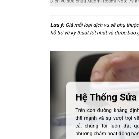
Dịch vụ sửa chữa Xiaomi Redmi Note 7s k
Lưu ý:
Giá mỗi loại dịch vụ sẽ phụ thuộ
hỗ trợ về kỹ thuật tốt nhất và được báo 
Hệ Thống Sửa
Trên con đường khẳng định 
thế mạnh và sự vượt trội v
cả; chúng tôi luôn đặt q
phương châm hoạt động hàng