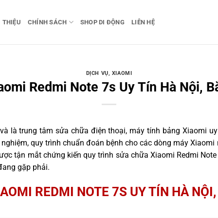
I THIỆU
CHÍNH SÁCH
SHOP DI ĐỘNG
LIÊN HỆ
DỊCH VỤ
,
XIAOMI
aomi Redmi Note 7s Uy Tín Hà Nội, B
 là trung tâm sửa chữa điện thoại, máy tính bảng Xiaomi uy 
nh nghiệm, quy trình chuẩn đoán bệnh cho các dòng máy Xiaomi 
ợc tận mắt chứng kiến quy trình sửa chữa Xiaomi Redmi Note 
đang gặp phải.
AOMI REDMI NOTE 7S UY TÍN HÀ NỘI,