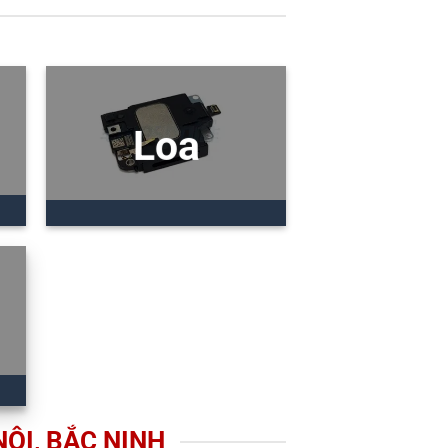
Loa
NỘI, BẮC NINH