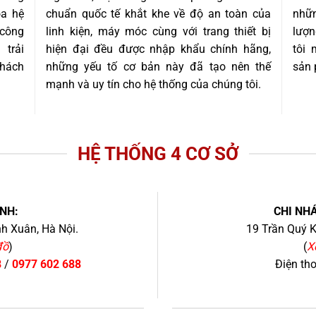
óa hệ
chuẩn quốc tế khắt khe về độ an toàn của
nhữn
 công
linh kiện, máy móc cùng với trang thiết bị
lượn
trải
hiện đại đều được nhập khẩu chính hãng,
tôi
khách
những yếu tố cơ bản này đã tạo nên thế
sản 
mạnh và uy tín cho hệ thống của chúng tôi.
HỆ THỐNG 4 CƠ SỞ
NH:
CHI NHÁ
h Xuân, Hà Nội.
19 Trần Quý K
đồ
)
(
X
8
/
0977 602 688
Điện th
+