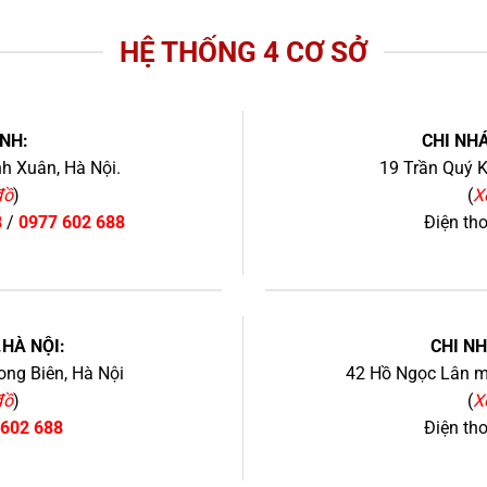
HỆ THỐNG 4 CƠ SỞ
NH:
CHI NHÁ
h Xuân, Hà Nội.
19 Trần Quý K
đồ
)
(
X
8
/
0977 602 688
Điện th
+
.HÀ NỘI:
CHI N
ng Biên, Hà Nội
42 Hồ Ngọc Lân mớ
đồ
)
(
X
 602 688
Điện th