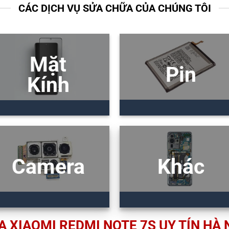
CÁC DỊCH VỤ SỬA CHỮA CỦA CHÚNG TÔI
Mặt
Pin
Kính
Camera
Khác
 XIAOMI REDMI NOTE 7S UY TÍN HÀ 