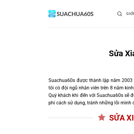
Bỏ
qua
GIỚ
nội
dung
Sửa Xi
Suachua60s
được thành lập năm 2003 và
tôi có đội ngũ nhân viên trên 8 năm ki
Quý khách khi đến với Suachua60s sẽ đư
phí cách sử dụng, tránh những lỗi mình 
SỬA XI