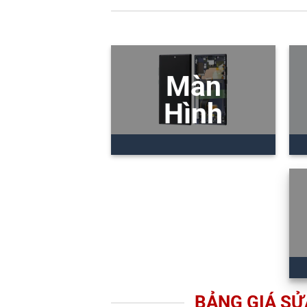
Màn
Hình
BẢNG GIÁ SỬA