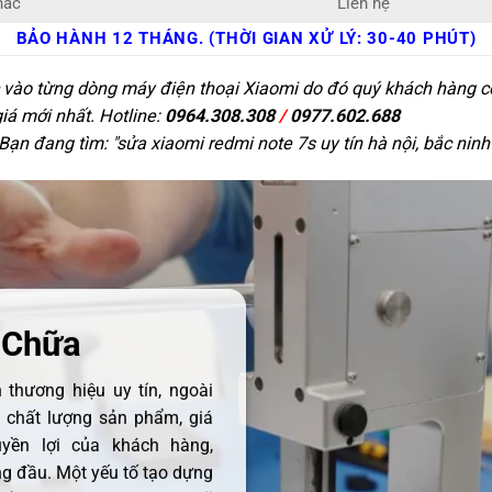
hác
Liên hệ
BẢO HÀNH 12 THÁNG. (THỜI GIAN XỬ LÝ: 30-40 PHÚT)
c vào từng dòng máy điện thoại Xiaomi do đó quý khách hàng có 
giá mới nhất. Hotline:
0964.308.308
/
0977.602.688
Bạn đang tìm: "
sửa xiaomi redmi note 7s uy tín hà nội, bắc ninh
 Chữa
thương hiệu uy tín, ngoài
ề chất lượng sản phẩm, giá
uyền lợi của khách hàng,
 đầu. Một yếu tố tạo dựng