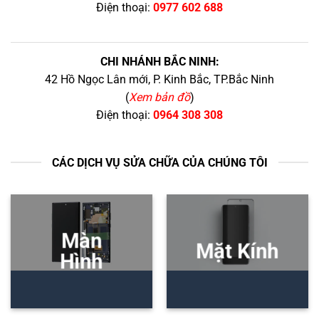
Điện thoại:
0977 602 688
CHI NHÁNH BẮC NINH:
42 Hồ Ngọc Lân mới, P. Kinh Bắc, TP.Bắc Ninh
(
Xem bản đồ
)
Điện thoại:
0964 308 308
CÁC DỊCH VỤ SỬA CHỮA CỦA CHÚNG TÔI
Màn
Mặt Kính
Hình