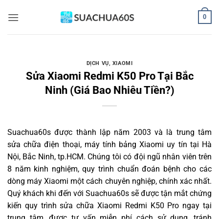
Bỏ
0
qua
nội
dung
DỊCH VỤ
,
XIAOMI
Sửa Xiaomi Redmi K50 Pro Tại Bắc
Ninh (Giá Bao Nhiêu Tiền?)
Suachua60s
được thành lập năm 2003 và là trung tâm
sửa chữa điện thoại, máy tính bảng Xiaomi uy tín tại Hà
Nội, Bắc Ninh, tp.HCM. Chúng tôi có đội ngũ nhân viên trên
8 năm kinh nghiệm, quy trình chuẩn đoán bệnh cho các
dòng máy Xiaomi một cách chuyên nghiệp, chính xác nhất.
Quý khách khi đến với Suachua60s sẽ được tận mắt chứng
kiến quy trình sửa chữa Xiaomi Redmi K50 Pro ngay tại
trung tâm, được tư vấn miễn phí cách sử dụng, tránh