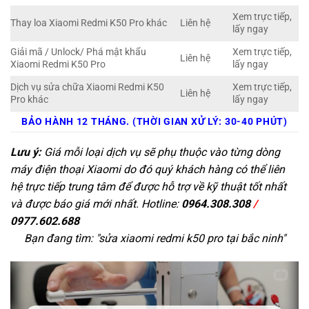
Xem trực tiếp,
Thay loa Xiaomi Redmi K50 Pro khác
Liên hệ
lấy ngay
Giải mã / Unlock/ Phá mật khẩu
Xem trực tiếp,
Liên hệ
Xiaomi Redmi K50 Pro
lấy ngay
Dịch vụ sửa chữa Xiaomi Redmi K50
Xem trực tiếp,
Liên hệ
Pro khác
lấy ngay
BẢO HÀNH 12 THÁNG. (THỜI GIAN XỬ LÝ: 30-40 PHÚT)
Lưu ý:
Giá mỗi loại dịch vụ sẽ phụ thuộc vào từng dòng
máy điện thoại Xiaomi do đó quý khách hàng có thể liên
hệ trực tiếp trung tâm để được hỗ trợ về kỹ thuật tốt nhất
và được báo giá mới nhất. Hotline:
0964.308.308
/
0977.602.688
Bạn đang tìm: "
sửa xiaomi redmi k50 pro tại bắc ninh
"