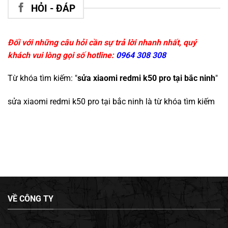
HỎI - ĐÁP
Đối với những câu hỏi cần sự trả lời nhanh nhất, quý
khách vui lòng gọi số hotline:
0964 308 308
Từ khóa tìm kiếm: "
sửa xiaomi redmi k50 pro tại bắc ninh
"
sửa xiaomi redmi k50 pro tại bắc ninh
là từ khóa tìm kiếm
VỀ CÔNG TY