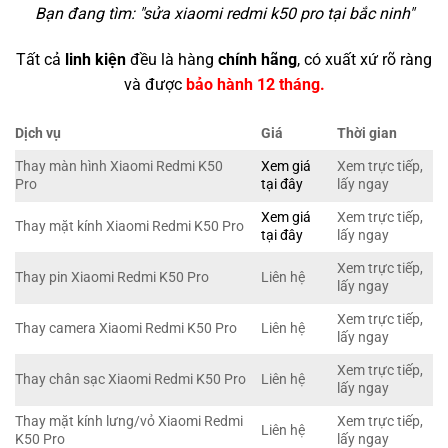
Bạn đang tìm: "
sửa xiaomi redmi k50 pro tại bắc ninh
"
Tất cả
linh kiện
đều là hàng
chính hãng
, có xuất xứ rõ ràng
và được
bảo hành 12 tháng.
Dịch vụ
Giá
Thời gian
Thay màn hình Xiaomi Redmi K50
Xem giá
Xem trực tiếp,
Pro
tại đây
lấy ngay
Xem giá
Xem trực tiếp,
Thay mặt kính Xiaomi Redmi K50 Pro
tại đây
lấy ngay
Xem trực tiếp,
Thay pin Xiaomi Redmi K50 Pro
Liên hệ
lấy ngay
Xem trực tiếp,
Thay camera Xiaomi Redmi K50 Pro
Liên hệ
lấy ngay
Xem trực tiếp,
Thay chân sạc Xiaomi Redmi K50 Pro
Liên hệ
lấy ngay
Thay mặt kính lưng/vỏ Xiaomi Redmi
Xem trực tiếp,
Liên hệ
K50 Pro
lấy ngay