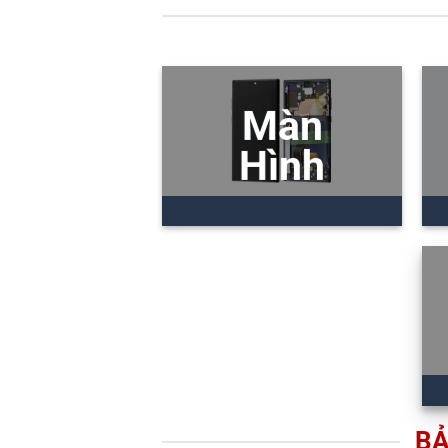
Màn
Hình
BẢ