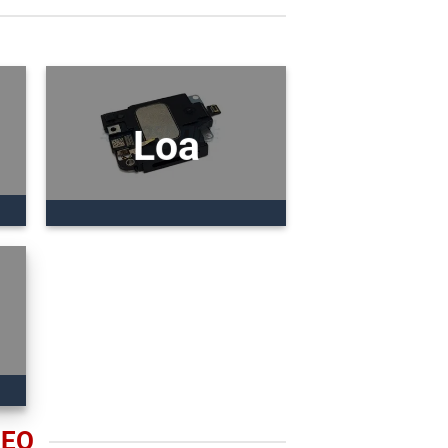
Loa
REO