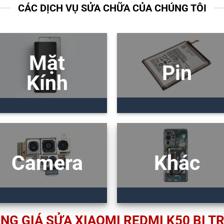
CÁC DỊCH VỤ SỬA CHỮA CỦA CHÚNG TÔI
Mặt
Pin
Kính
Camera
Khác
NG GIÁ SỬA XIAOMI REDMI K50 BỊ T