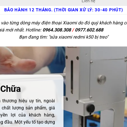
Liên hệ
BẢO HÀNH 12 THÁNG. (THỜI GIAN XỬ LÝ: 30-40 PHÚT)
c vào từng dòng máy điện thoại Xiaomi do đó quý khách hàng có 
giá mới nhất. Hotline:
0964.308.308
/
0977.602.688
Bạn đang tìm: "
sửa xiaomi redmi k50 bị treo
"
 Chữa
thương hiệu uy tín, ngoài
ề chất lượng sản phẩm, giá
uyền lợi của khách hàng,
 đầu. Một yếu tố tạo dựng