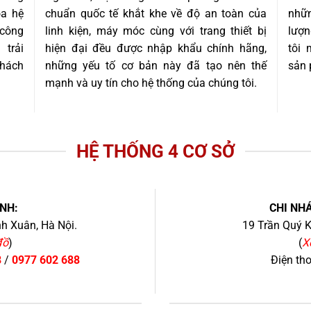
óa hệ
chuẩn quốc tế khắt khe về độ an toàn của
nhữn
 công
linh kiện, máy móc cùng với trang thiết bị
lượn
trải
hiện đại đều được nhập khẩu chính hãng,
tôi
khách
những yếu tố cơ bản này đã tạo nên thế
sản 
mạnh và uy tín cho hệ thống của chúng tôi.
HỆ THỐNG 4 CƠ SỞ
NH:
CHI NHÁ
h Xuân, Hà Nội.
19 Trần Quý K
đồ
)
(
X
8
/
0977 602 688
Điện th
+