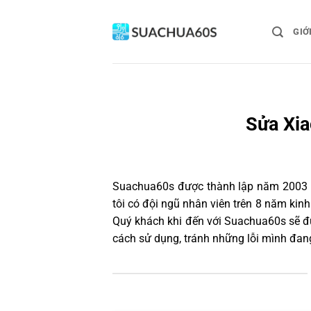
Bỏ
qua
GIỚ
nội
dung
Sửa Xia
Suachua60s
được thành lập năm 2003 và
tôi có đội ngũ nhân viên trên 8 năm ki
Quý khách khi đến với Suachua60s sẽ đư
cách sử dụng, tránh những lỗi mình đan