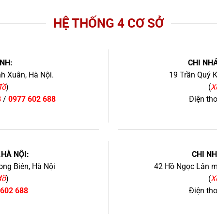
HỆ THỐNG 4 CƠ SỞ
NH:
CHI NHÁ
h Xuân, Hà Nội.
19 Trần Quý K
đồ
)
(
X
8
/
0977 602 688
Điện th
+
.HÀ NỘI:
CHI N
ng Biên, Hà Nội
42 Hồ Ngọc Lân mớ
đồ
)
(
X
 602 688
Điện th