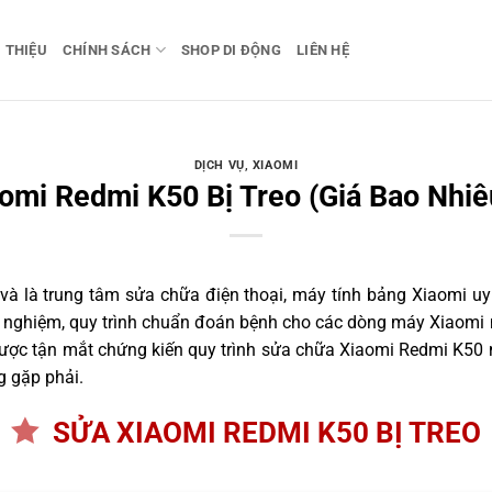
I THIỆU
CHÍNH SÁCH
SHOP DI ĐỘNG
LIÊN HỆ
DỊCH VỤ
,
XIAOMI
omi Redmi K50 Bị Treo (Giá Bao Nhiê
 là trung tâm sửa chữa điện thoại, máy tính bảng Xiaomi uy 
nh nghiệm, quy trình chuẩn đoán bệnh cho các dòng máy Xiaomi 
ợc tận mắt chứng kiến quy trình sửa chữa Xiaomi Redmi K50 n
g gặp phải.
SỬA XIAOMI REDMI K50 BỊ TREO