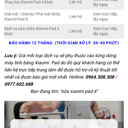
Thay loa Xiaomi Pad 4 khác
Liên hệ
lấy ngay
Giải mã / Unlock/ Phá mật khẩu
Xem trực tiếp,
Liên hệ
Xiaomi Pad 4
lấy ngay
Dịch vụ sửa chữa Xiaomi Pad 4
Xem trực tiếp,
Liên hệ
khác
lấy ngay
BẢO HÀNH 12 THÁNG. (THỜI GIAN XỬ LÝ: 30-40 PHÚT)
Lưu ý:
Giá mỗi loại dịch vụ sẽ phụ thuộc vào từng dòng
máy tính bảng Xiaomi Pad do đó quý khách hàng có thể
liên hệ trực tiếp trung tâm để được hỗ trợ về kỹ thuật tốt
nhất và được báo giá mới nhất. Hotline:
0964.308.308
/
0977.602.688
Bạn đang tìm: "
sửa xiaomi pad 4
"