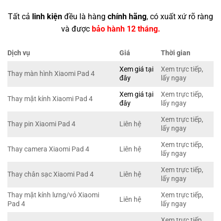
Tất cả
linh kiện
đều là hàng
chính hãng
, có xuất xứ rõ ràng
và được
bảo hành 12 tháng.
Dịch vụ
Giá
Thời gian
Xem giá tại
Xem trực tiếp,
Thay màn hình Xiaomi Pad 4
đây
lấy ngay
Xem giá tại
Xem trực tiếp,
Thay mặt kính Xiaomi Pad 4
đây
lấy ngay
Xem trực tiếp,
Thay pin Xiaomi Pad 4
Liên hệ
lấy ngay
Xem trực tiếp,
Thay camera Xiaomi Pad 4
Liên hệ
lấy ngay
Xem trực tiếp,
Thay chân sạc Xiaomi Pad 4
Liên hệ
lấy ngay
Thay mặt kính lưng/vỏ Xiaomi
Xem trực tiếp,
Liên hệ
Pad 4
lấy ngay
Xem trực tiếp,