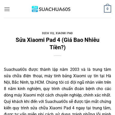
Bỏ
0
qua
nội
dung
DỊCH VỤ
,
XIAOMI PAD
Sửa Xiaomi Pad 4 (Giá Bao Nhiêu
Tiền?)
Suachua60s
được thành lập năm 2003 và là trung tâm
sửa chữa điện thoại, máy tính bảng Xiaomi uy tín tại Hà
Nội, Bắc Ninh, tp.HCM. Chúng tôi có đội ngũ nhân viên trên
8 năm kinh nghiệm, quy trình chuẩn đoán bệnh cho các
dòng máy Xiaomi một cách chuyên nghiệp, chính xác nhất.
Quý khách khi đến với Suachua60s sẽ được tận mắt chứng
kiến quy trình sửa chữa Xiaomi Pad 4 ngay tại trung tâm,
được tư vấn miễn phí cách sử dụng, tránh những lỗi mình