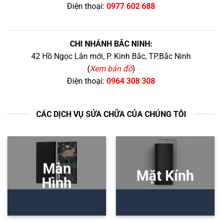
Điện thoại:
0977 602 688
CHI NHÁNH BẮC NINH:
42 Hồ Ngọc Lân mới, P. Kinh Bắc, TP.Bắc Ninh
(
Xem bản đồ
)
Điện thoại:
0964 308 308
CÁC DỊCH VỤ SỬA CHỮA CỦA CHÚNG TÔI
Màn
Mặt Kính
Hình