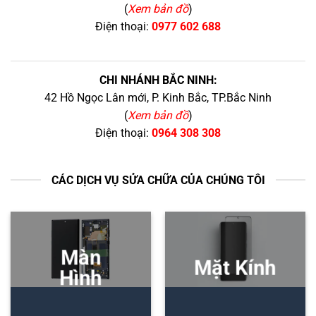
(
Xem bản đồ
)
Điện thoại:
0977 602 688
CHI NHÁNH BẮC NINH:
42 Hồ Ngọc Lân mới, P. Kinh Bắc, TP.Bắc Ninh
(
Xem bản đồ
)
Điện thoại:
0964 308 308
CÁC DỊCH VỤ SỬA CHỮA CỦA CHÚNG TÔI
Màn
Mặt Kính
Hình