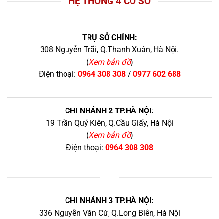
HỆ THỐNG 4 CƠ SỞ
TRỤ SỞ CHÍNH:
308 Nguyễn Trãi, Q.Thanh Xuân, Hà Nội.
(
Xem bản đồ
)
Điện thoại:
0964 308 308
/
0977 602 688
CHI NHÁNH 2 TP.HÀ NỘI:
19 Trần Quý Kiên, Q.Cầu Giấy, Hà Nội
(
Xem bản đồ
)
Điện thoại:
0964 308 308
+
CHI NHÁNH 3 TP.HÀ NỘI:
336 Nguyễn Văn Cừ, Q.Long Biên, Hà Nội