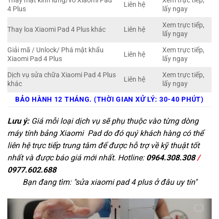
Thay mặt kính lưng/vỏ Xiaomi Pad
Xem trực tiếp,
Liên hệ
4 Plus
lấy ngay
Xem trực tiếp,
Thay loa Xiaomi Pad 4 Plus khác
Liên hệ
lấy ngay
Giải mã / Unlock/ Phá mật khẩu
Xem trực tiếp,
Liên hệ
Xiaomi Pad 4 Plus
lấy ngay
Dịch vụ sửa chữa Xiaomi Pad 4 Plus
Xem trực tiếp,
Liên hệ
khác
lấy ngay
BẢO HÀNH 12 THÁNG. (THỜI GIAN XỬ LÝ: 30-40 PHÚT)
Lưu ý:
Giá mỗi loại dịch vụ sẽ phụ thuộc vào từng dòng
máy tính bảng Xiaomi Pad do đó quý khách hàng có thể
liên hệ trực tiếp trung tâm để được hỗ trợ về kỹ thuật tốt
nhất và được báo giá mới nhất. Hotline:
0964.308.308
/
0977.602.688
Bạn đang tìm: "
sửa xiaomi pad 4 plus ở đâu uy tín
"