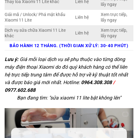
Thay loa Xiaomi 11 Lite khác
Liên hệ
lấy ngay
Giải mã / Unlock/ Phá mật khẩu
Xem trực tiếp,
Liên hệ
Xiaomi 11 Lite
lấy ngay
Dịch vụ sửa chữa Xiaomi 11 Lite
Xem trực tiếp,
Liên hệ
khác
lấy ngay
BẢO HÀNH 12 THÁNG. (THỜI GIAN XỬ LÝ: 30-40 PHÚT)
Lưu ý:
Giá mỗi loại dịch vụ sẽ phụ thuộc vào từng dòng
máy điện thoại Xiaomi do đó quý khách hàng có thể liên
hệ trực tiếp trung tâm để được hỗ trợ về kỹ thuật tốt nhất
và được báo giá mới nhất. Hotline:
0964.308.308
/
0977.602.688
Bạn đang tìm: "
sửa xiaomi 11 lite bật không lên
"