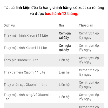
Tất cả
linh kiện
đều là hàng
chính hãng
, có xuất xứ rõ ràng
và được
bảo hành 12 tháng.
Dịch vụ
Giá
Thời gian
Xem giá
Xem trực tiếp,
Thay màn hình Xiaomi 11 Lite
tại đây
lấy ngay
Xem giá
Xem trực tiếp,
Thay mặt kính Xiaomi 11 Lite
tại đây
lấy ngay
Xem trực tiếp,
Thay pin Xiaomi 11 Lite
Liên hệ
lấy ngay
Xem trực tiếp,
Thay camera Xiaomi 11 Lite
Liên hệ
lấy ngay
Xem trực tiếp,
Thay chân sạc Xiaomi 11 Lite
Liên hệ
lấy ngay
Thay mặt kính lưng/vỏ Xiaomi 11
Xem trực tiếp,
Liên hệ
Lite
lấy ngay
Xem trực tiếp,