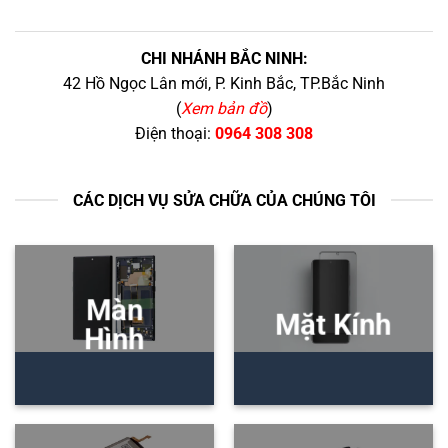
CHI NHÁNH BẮC NINH:
42 Hồ Ngọc Lân mới, P. Kinh Bắc, TP.Bắc Ninh
(
Xem bản đồ
)
Điện thoại:
0964 308 308
CÁC DỊCH VỤ SỬA CHỮA CỦA CHÚNG TÔI
Màn
Mặt Kính
Hình