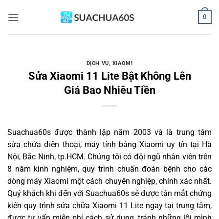
Bỏ
0
qua
nội
dung
DỊCH VỤ
,
XIAOMI
Sửa Xiaomi 11 Lite Bật Không Lên
Giá Bao Nhiêu Tiền
Suachua60s
được thành lập năm 2003 và là trung tâm
sửa chữa điện thoại, máy tính bảng Xiaomi uy tín tại Hà
Nội, Bắc Ninh, tp.HCM. Chúng tôi có đội ngũ nhân viên trên
8 năm kinh nghiệm, quy trình chuẩn đoán bệnh cho các
dòng máy Xiaomi một cách chuyên nghiệp, chính xác nhất.
Quý khách khi đến với Suachua60s sẽ được tận mắt chứng
kiến quy trình sửa chữa Xiaomi 11 Lite ngay tại trung tâm,
được tư vấn miễn phí cách sử dụng, tránh những lỗi mình