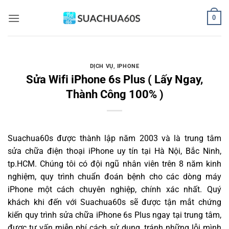
Bỏ
0
qua
nội
dung
DỊCH VỤ
,
IPHONE
Sửa Wifi iPhone 6s Plus ( Lấy Ngay,
Thành Công 100% )
Suachua60s
được thành lập năm 2003 và là trung tâm
sửa chữa điện thoại iPhone uy tín tại Hà Nội, Bắc Ninh,
tp.HCM. Chúng tôi có đội ngũ nhân viên trên 8 năm kinh
nghiệm, quy trình chuẩn đoán bệnh cho các dòng máy
iPhone một cách chuyên nghiệp, chính xác nhất. Quý
khách khi đến với Suachua60s sẽ được tận mắt chứng
kiến quy trình sửa chữa iPhone 6s Plus ngay tại trung tâm,
được tư vấn miễn phí cách sử dụng, tránh những lỗi mình