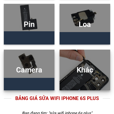
Pin
Loa
Camera
Khác
BẢNG GIÁ SỬA WIFI IPHONE 6S PLUS
Bạn đang tìm: "
sửa wifi iphone 6s plus
"