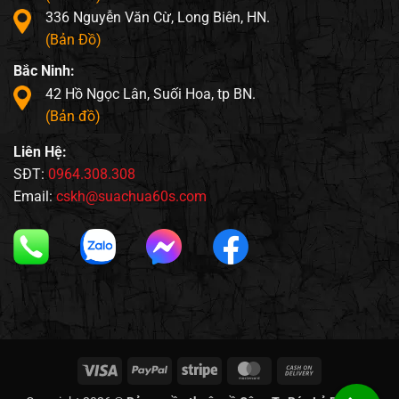
336 Nguyễn Văn Cừ, Long Biên, HN.
(Bản Đồ)
Bắc Ninh:
42 Hồ Ngọc Lân, Suối Hoa, tp BN.
(Bản đồ)
Liên Hệ:
SĐT:
0964.308.308
Email:
cskh@suachua60s.com
Visa
PayPal
Stripe
MasterCard
Cash
On