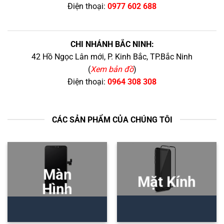
Điện thoại:
0977 602 688
CHI NHÁNH BẮC NINH:
42 Hồ Ngọc Lân mới, P. Kinh Bắc, TP.Bắc Ninh
(
Xem bản đồ
)
Điện thoại:
0964 308 308
CÁC SẢN PHẨM CỦA CHÚNG TÔI
Màn
Mặt Kính
Hình