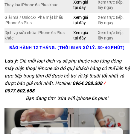
Xem giá
Xem trực tiếp,
Thay loa iPhone 6s Plus khác
tại đây
lấy ngay
Giải mã / Unlock/ Phá mật khẩu
Xem giá
Xem trực tiếp,
iPhone 6s Plus
tại đây
lấy ngay
Dịch vụ sửa chữa iPhone 6s Plus
Xem giá
Xem trực tiếp,
khác
tại đây
lấy ngay
BẢO HÀNH 12 THÁNG. (THỜI GIAN XỬ LÝ: 30-40 PHÚT)
Lưu ý:
Giá mỗi loại dịch vụ sẽ phụ thuộc vào từng dòng
máy điện thoại iPhone do đó quý khách hàng có thể liên hệ
trực tiếp trung tâm để được hỗ trợ về kỹ thuật tốt nhất và
được báo giá mới nhất. Hotline:
0964.308.308
/
0977.602.688
Bạn đang tìm: "
sửa wifi iphone 6s plus
"