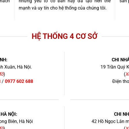
khách
những yếu tố cơ bản này đã tạo nên thế
sản 
mạnh và uy tín cho hệ thống của chúng tôi.
HỆ THỐNG 4 CƠ SỞ
NH:
CHI NHÁ
h Xuân, Hà Nội.
19 Trần Quý K
đồ
)
(
X
8
/
0977 602 688
Điện th
+
.HÀ NỘI:
CHI N
ng Biên, Hà Nội
42 Hồ Ngọc Lân mớ
đồ
)
(
X