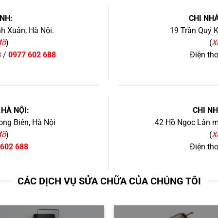
NH:
CHI NHÁ
h Xuân, Hà Nội.
19 Trần Quý K
đồ
)
(
X
8
/
0977 602 688
Điện th
+
.HÀ NỘI:
CHI N
ng Biên, Hà Nội
42 Hồ Ngọc Lân mớ
đồ
)
(
X
 602 688
Điện th
CÁC DỊCH VỤ SỬA CHỮA CỦA CHÚNG TÔI