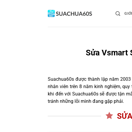
Bỏ
qua
GIỚ
nội
dung
Sửa Vsmart 
Suachua60s
được thành lập năm 2003 và
nhân viên trên 8 năm kinh nghiệm, quy
khi đến với Suachua60s sẽ được tận mắt
tránh những lỗi mình đang gặp phải.
SỬA