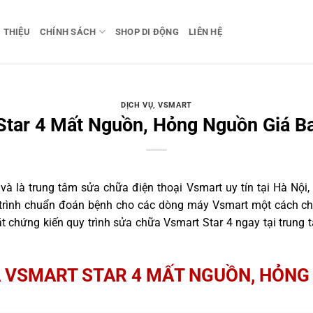
I THIỆU
CHÍNH SÁCH
SHOP DI ĐỘNG
LIÊN HỆ
DỊCH VỤ
,
VSMART
Star 4 Mất Nguồn, Hỏng Nguồn Giá Ba
 là trung tâm sửa chữa điện thoại Vsmart uy tín tại Hà Nội,
 trình chuẩn đoán bệnh cho các dòng máy Vsmart một cách ch
 chứng kiến quy trình sửa chữa Vsmart Star 4 ngay tại trung 
 VSMART STAR 4 MẤT NGUỒN, HỎNG