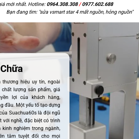
giá mới nhất. Hotline:
0964.308.308
/
0977.602.688
Bạn đang tìm: "
sửa vsmart star 4 mất nguồn, hỏng nguồn
"
 Chữa
thương hiệu uy tín, ngoài
ề chất lượng sản phẩm, giá
uyền lợi của khách hàng,
 đầu. Một yếu tố tạo dựng
 của Suachua60s là đội ngũ
 với nghề, đặc biệt có trình
 kinh nghiệm trong ngành,
ên tâm tuyệt đối cho mọi