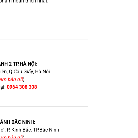
phẩm hoàn thiện nhất.
NH 2 TP.HÀ NỘI:
iên, Q.Cầu Giấy, Hà Nội
em bản đồ
)
oại:
0964 308 308
HÁNH BẮC NINH:
i, P. Kinh Bắc, TP.Bắc Ninh
em bản đồ
)