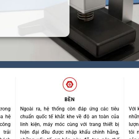
BỀN
trong
Ngoài ra, hệ thống còn đáp ứng các tiêu
Với 
óa hệ
chuẩn quốc tế khắt khe về độ an toàn của
nhữn
 công
linh kiện, máy móc cùng với trang thiết bị
lượn
trải
hiện đại đều được nhập khẩu chính hãng,
tôi