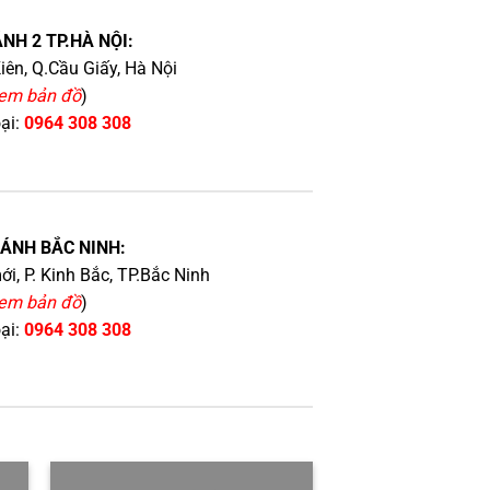
NH 2 TP.HÀ NỘI:
iên, Q.Cầu Giấy, Hà Nội
em bản đồ
)
oại:
0964 308 308
HÁNH BẮC NINH:
i, P. Kinh Bắc, TP.Bắc Ninh
em bản đồ
)
oại:
0964 308 308