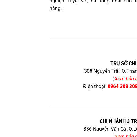
nghiệm tuyệt vời, hài lòng nhất cho 
hàng.
TRỤ SỞ CHÍ
308 Nguyễn Trãi, Q.Than
(
Xem bản 
Điện thoại:
0964 308 30
CHI NHÁNH 3 TP
336 Nguyễn Văn Cừ, Q.Lo
(
Xem bản 