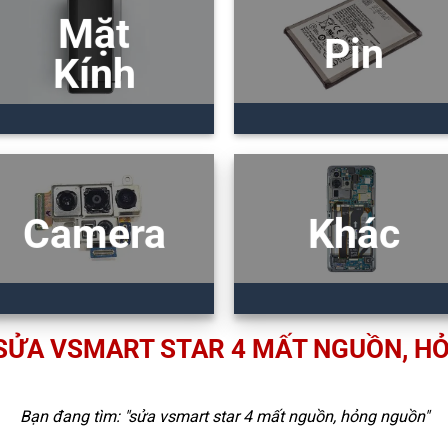
Mặt
Pin
Kính
Camera
Khác
 SỬA VSMART STAR 4 MẤT NGUỒN, H
Bạn đang tìm: "
sửa vsmart star 4 mất nguồn, hỏng nguồn
"