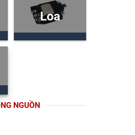
Loa
ỎNG NGUỒN