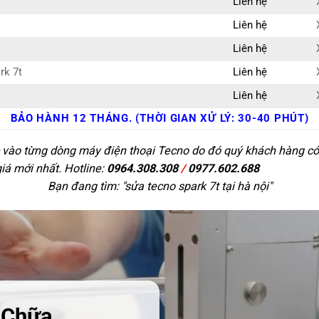
Liên hệ
Liên hệ
Liên hệ
rk 7t
Liên hệ
Liên hệ
BẢO HÀNH 12 THÁNG. (THỜI GIAN XỬ LÝ: 30-40 PHÚT)
c vào từng dòng máy điện thoại Tecno do đó quý khách hàng có 
giá mới nhất. Hotline:
0964.308.308
/
0977.602.688
Bạn đang tìm: "
sửa tecno spark 7t tại hà nội
"
 Chữa