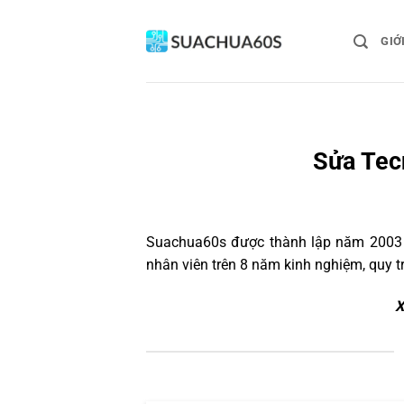
Bỏ
qua
GIỚ
nội
dung
Sửa Tecn
Suachua60s
được thành lập năm 2003 và
nhân viên trên 8 năm kinh nghiệm, quy 
X