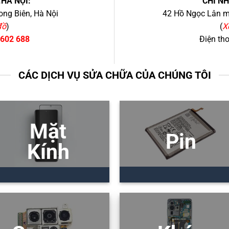
.HÀ NỘI:
CHI N
ng Biên, Hà Nội
42 Hồ Ngọc Lân mớ
đồ
)
(
X
 602 688
Điện th
CÁC DỊCH VỤ SỬA CHỮA CỦA CHÚNG TÔI
Mặt
Pin
Kính