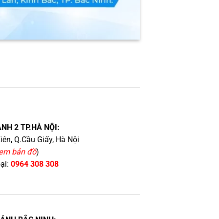
NH 2 TP.HÀ NỘI:
iên, Q.Cầu Giấy, Hà Nội
em bản đồ
)
oại:
0964 308 308