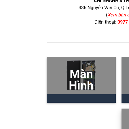
CHI NHÁNH 3 TP
336 Nguyễn Văn Cừ, Q.Lo
(
Xem bản 
Điện thoại:
0977
Màn
Hình