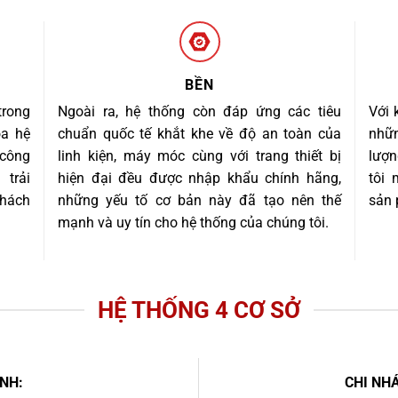
BỀN
trong
Ngoài ra, hệ thống còn đáp ứng các tiêu
Với 
óa hệ
chuẩn quốc tế khắt khe về độ an toàn của
nhữn
 công
linh kiện, máy móc cùng với trang thiết bị
lượn
trải
hiện đại đều được nhập khẩu chính hãng,
tôi
khách
những yếu tố cơ bản này đã tạo nên thế
sản 
mạnh và uy tín cho hệ thống của chúng tôi.
HỆ THỐNG 4 CƠ SỞ
NH:
CHI NHÁ