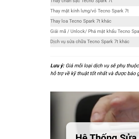
Thay chân sạc Tecno Spark 7t
Thay mặt kính lưng/vỏ Tecno Spark 7t
Thay loa Tecno Spark 7t khác
Giải mã / Unlock/ Phá mật khẩu Tecno Spa
Dịch vụ sửa chữa Tecno Spark 7t khác
Lưu ý:
Giá mỗi loại dịch vụ sẽ phụ thuộ
hỗ trợ về kỹ thuật tốt nhất và được báo 
Hệ Thống Sửa