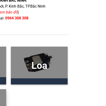
HÁNH BẮC NINH:
i, P. Kinh Bắc, TP.Bắc Ninh
em bản đồ
)
oại:
0964 308 308
Loa