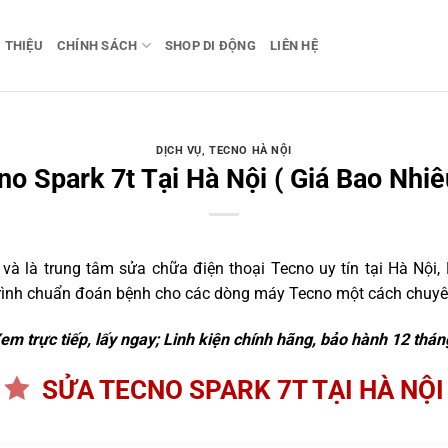
I THIỆU
CHÍNH SÁCH
SHOP DI ĐỘNG
LIÊN HỆ
DỊCH VỤ
,
TECNO HÀ NỘI
o Spark 7t Tại Hà Nội ( Giá Bao Nhiê
 là trung tâm sửa chữa điện thoại Tecno uy tín tại Hà Nội, 
trình chuẩn đoán bệnh cho các dòng máy Tecno một cách chuyên
em trực tiếp, lấy ngay; Linh kiện chính hãng, bảo hành 12 thán
SỬA TECNO SPARK 7T TẠI HÀ NỘI