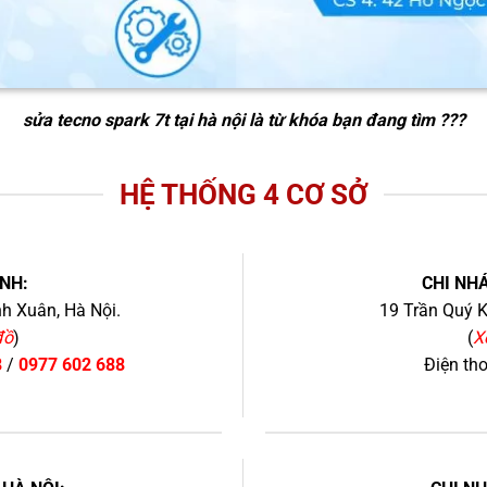
sửa tecno spark 7t tại hà nội
là từ khóa bạn đang tìm ???
HỆ THỐNG 4 CƠ SỞ
NH:
CHI NHÁ
h Xuân, Hà Nội.
19 Trần Quý K
đồ
)
(
X
8
/
0977 602 688
Điện th
+