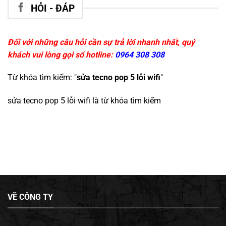
HỎI - ĐÁP
Đối với những câu hỏi cần sự trả lời nhanh nhất, quý
khách vui lòng gọi số hotline:
0964 308 308
Từ khóa tìm kiếm: "
sửa tecno pop 5 lỗi wifi
"
sửa tecno pop 5 lỗi wifi
là từ khóa tìm kiếm
VỀ CÔNG TY