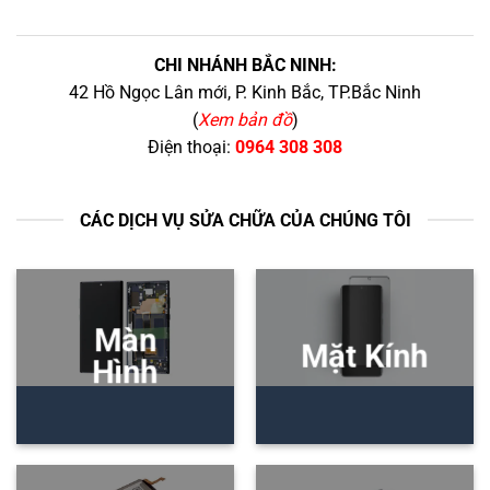
CHI NHÁNH BẮC NINH:
42 Hồ Ngọc Lân mới, P. Kinh Bắc, TP.Bắc Ninh
(
Xem bản đồ
)
Điện thoại:
0964 308 308
CÁC DỊCH VỤ SỬA CHỮA CỦA CHÚNG TÔI
Màn
Mặt Kính
Hình