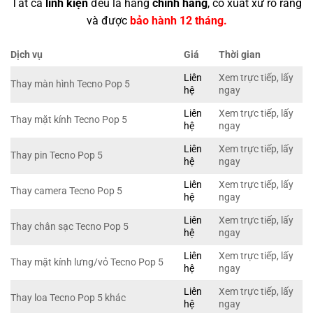
Tất cả
linh kiện
đều là hàng
chính hãng
, có xuất xứ rõ ràng
và được
bảo hành 12 tháng.
Dịch vụ
Giá
Thời gian
Liên
Xem trực tiếp, lấy
Thay màn hình Tecno Pop 5
hệ
ngay
Liên
Xem trực tiếp, lấy
Thay mặt kính Tecno Pop 5
hệ
ngay
Liên
Xem trực tiếp, lấy
Thay pin Tecno Pop 5
hệ
ngay
Liên
Xem trực tiếp, lấy
Thay camera Tecno Pop 5
hệ
ngay
Liên
Xem trực tiếp, lấy
Thay chân sạc Tecno Pop 5
hệ
ngay
Liên
Xem trực tiếp, lấy
Thay mặt kính lưng/vỏ Tecno Pop 5
hệ
ngay
Liên
Xem trực tiếp, lấy
Thay loa Tecno Pop 5 khác
hệ
ngay