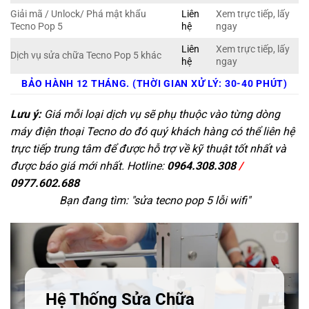
Giải mã / Unlock/ Phá mật khẩu
Liên
Xem trực tiếp, lấy
Tecno Pop 5
hệ
ngay
Liên
Xem trực tiếp, lấy
Dịch vụ sửa chữa Tecno Pop 5 khác
hệ
ngay
BẢO HÀNH 12 THÁNG. (THỜI GIAN XỬ LÝ: 30-40 PHÚT)
Lưu ý:
Giá mỗi loại dịch vụ sẽ phụ thuộc vào từng dòng
máy điện thoại Tecno do đó quý khách hàng có thể liên hệ
trực tiếp trung tâm để được hỗ trợ về kỹ thuật tốt nhất và
được báo giá mới nhất. Hotline:
0964.308.308
/
0977.602.688
Bạn đang tìm: "
sửa tecno pop 5 lỗi wifi
"
Hệ Thống Sửa Chữa