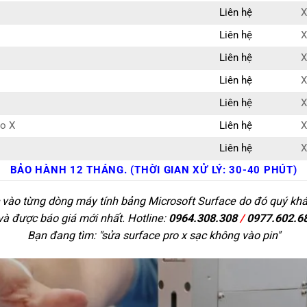
Liên hệ
X
Liên hệ
X
Liên hệ
X
Liên hệ
X
Liên hệ
X
ro X
Liên hệ
X
Liên hệ
X
BẢO HÀNH 12 THÁNG. (THỜI GIAN XỬ LÝ: 30-40 PHÚT)
 vào từng dòng máy tính bảng Microsoft Surface do đó quý khác
 và được báo giá mới nhất. Hotline:
0964.308.308
/
0977.602.6
Bạn đang tìm: "
sửa surface pro x sạc không vào pin
"