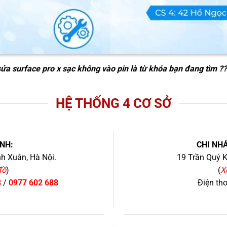
ửa surface pro x sạc không vào pin
là từ khóa bạn đang tìm ??
HỆ THỐNG 4 CƠ SỞ
NH:
CHI NHÁ
h Xuân, Hà Nội.
19 Trần Quý K
đồ
)
(
X
8
/
0977 602 688
Điện th
+