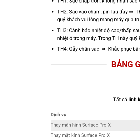
TH1: Sạc chập trờn, không nhận sạc 
TH2: Sạc vào chậm, pin lâu đầy ⇒ Thử
quý khách vui lòng mang máy qua tru
TH3: Cảnh báo nhiệt độ cao/thấp sau
nhiệt ở trong máy. Trong TH này quý
TH4: Gãy chân sạc ⇒ Khắc phục bằn
BẢNG G
Tất cả
linh 
Dịch vụ
Thay màn hình Surface Pro X
Thay mặt kính Surface Pro X