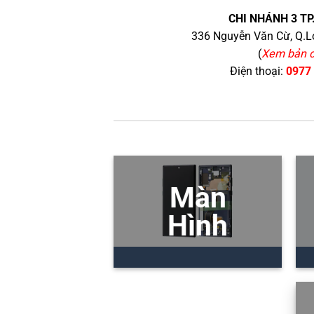
CHI NHÁNH 3 TP
336 Nguyễn Văn Cừ, Q.Lo
(
Xem bản 
Điện thoại:
0977
Màn
Hình