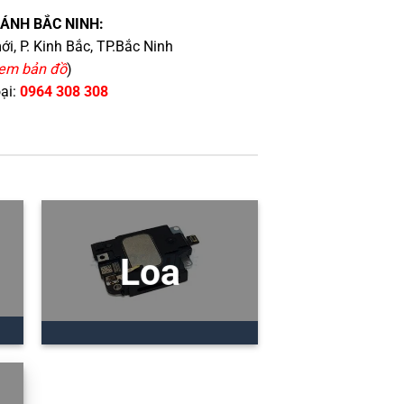
HÁNH BẮC NINH:
i, P. Kinh Bắc, TP.Bắc Ninh
em bản đồ
)
oại:
0964 308 308
Loa