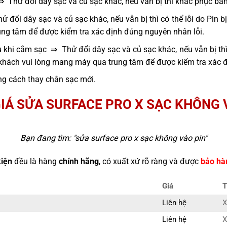
⇒ Thử đổi dây sạc và củ sạc khác, nếu vẫn bị thì khắc phục bằ
 đổi dây sạc và củ sạc khác, nếu vẫn bị thì có thể lỗi do Pin 
ng tâm để được kiểm tra xác định đúng nguyên nhân lỗi.
 khi cắm sạc ⇒ Thử đổi dây sạc và củ sạc khác, nếu vẫn bị thì
 khách vui lòng mang máy qua trung tâm để được kiểm tra xác 
g cách thay chân sạc mới.
IÁ SỬA SURFACE PRO X SẠC KHÔNG 
Bạn đang tìm: "
sửa surface pro x sạc không vào pin
"
kiện
đều là hàng
chính hãng
, có xuất xứ rõ ràng và được
bảo hà
Giá
T
Liên hệ
X
Liên hệ
X