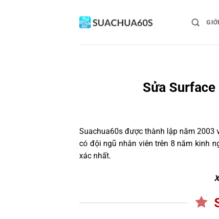
Bỏ
qua
GIỚ
nội
dung
Sửa Surface 
Suachua60s
được thành lập năm 2003 và
có đội ngũ nhân viên trên 8 năm kinh 
xác nhất.
X