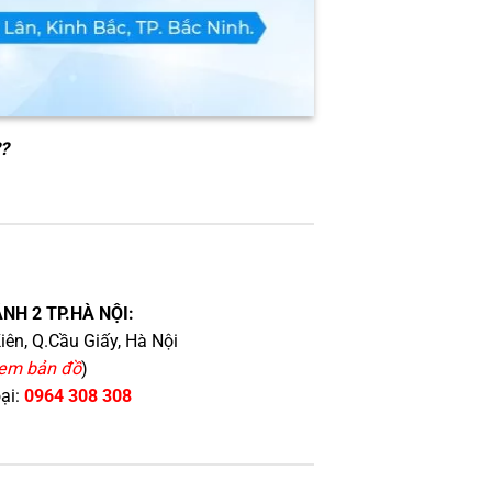
?
NH 2 TP.HÀ NỘI:
iên, Q.Cầu Giấy, Hà Nội
em bản đồ
)
oại:
0964 308 308