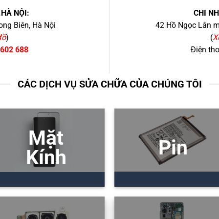
.HÀ NỘI:
CHI N
ng Biên, Hà Nội
42 Hồ Ngọc Lân mớ
đồ
)
(
X
 602 688
Điện th
CÁC DỊCH VỤ SỬA CHỮA CỦA CHÚNG TÔI
Mặt
Pin
Kính