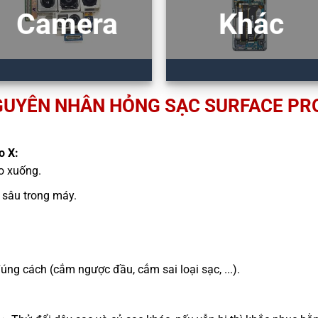
Camera
Khác
UYÊN NHÂN HỎNG SẠC SURFACE PR
o X:
ao xuống.
sâu trong máy.
g cách (cắm ngược đầu, cắm sai loại sạc, ...).