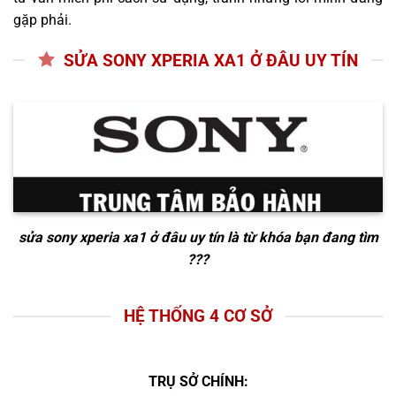
gặp phải.
SỬA SONY XPERIA XA1 Ở ĐÂU UY TÍN
sửa sony xperia xa1 ở đâu uy tín
là từ khóa bạn đang tìm
???
HỆ THỐNG 4 CƠ SỞ
TRỤ SỞ CHÍNH: