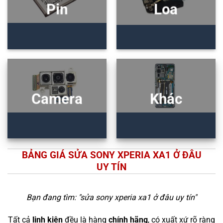
Pin
Loa
Camera
Khác
BẢNG GIÁ SỬA SONY XPERIA XA1 Ở ĐÂU
UY TÍN
Bạn đang tìm: "
sửa sony xperia xa1 ở đâu uy tín
"
Tất cả
linh kiện
đều là hàng
chính hãng
, có xuất xứ rõ ràng