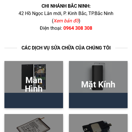
CHI NHÁNH BẮC NINH:
42 Hồ Ngọc Lân mới, P. Kinh Bắc, TP.Bắc Ninh
(
Xem bản đồ
)
Điện thoại:
0964 308 308
CÁC DỊCH VỤ SỬA CHỮA CỦA CHÚNG TÔI
Màn
Mặt Kính
Hình