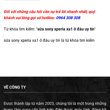
Đối với những câu hỏi cần sự trả lời nhanh nhất, quý
khách vui lòng gọi số hotline:
0964 308 308
Từ khóa tìm kiếm: "
sửa sony xperia xa1 ở đâu uy tín
"
sửa sony xperia xa1 ở đâu uy tín
là từ khóa tìm kiếm
VỀ CÔNG TY
Được thành lập từ năm 2003, chúng tôi là một trong những
trung tâm cung cấp linh kiện điện thoại, máy tính, đông hồ