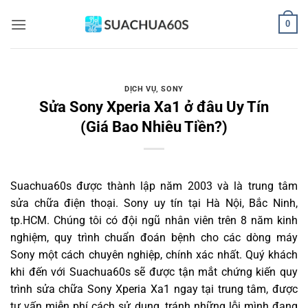
Bỏ
0
qua
nội
dung
DỊCH VỤ
,
SONY
Sửa Sony Xperia Xa1 ở đâu Uy Tín
(Giá Bao Nhiêu Tiền?)
Suachua60s
được thành lập năm 2003 và là trung tâm
sửa chữa điện thoại. Sony uy tín tại Hà Nội, Bắc Ninh,
tp.HCM. Chúng tôi có đội ngũ nhân viên trên 8 năm kinh
nghiệm, quy trình chuẩn đoán bệnh cho các dòng máy
Sony một cách chuyên nghiệp, chính xác nhất. Quý khách
khi đến với Suachua60s sẽ được tận mắt chứng kiến quy
trình sửa chữa Sony Xperia Xa1 ngay tại trung tâm, được
tư vấn miễn phí cách sử dụng, tránh những lỗi mình đang