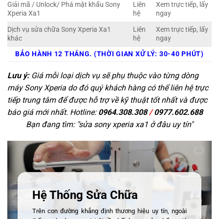
Giải mã / Unlock/ Phá mật khẩu Sony
Liên
Xem trực tiếp, lấy
Xperia Xa1
hệ
ngay
Dịch vụ sửa chữa Sony Xperia Xa1
Liên
Xem trực tiếp, lấy
khác
hệ
ngay
BẢO HÀNH 12 THÁNG. (THỜI GIAN XỬ LÝ: 30-40 PHÚT)
Lưu ý:
Giá mỗi loại dịch vụ sẽ phụ thuộc vào từng dòng
máy Sony Xperia do đó quý khách hàng có thể liên hệ trực
tiếp trung tâm để được hỗ trợ về kỹ thuật tốt nhất và được
báo giá mới nhất. Hotline:
0964.308.308
/
0977.602.688
Bạn đang tìm: "
sửa sony xperia xa1 ở đâu uy tín
"
Hệ Thống Sửa Chữa
Trên con đường khẳng định thương hiệu uy tín, ngoài