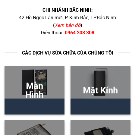
CHI NHÁNH BẮC NINH:
42 Hồ Ngọc Lân mới, P. Kinh Bắc, TP.Bắc Ninh
(
Xem bản đồ
)
Điện thoại:
0964 308 308
CÁC DỊCH VỤ SỬA CHỮA CỦA CHÚNG TÔI
Màn
Mặt Kính
Hình