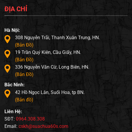
ĐỊA CHỈ
Hà Nội:
308 Nguyễn Trãi, Thanh Xuân Trung, HN.
(Bản Đồ)
19 Trần Quý Kiên, Cầu Giấy, HN.
(Bản Đồ)
336 Nguyễn Văn Cừ, Long Biên, HN.
(Bản Đồ)
Bắc Ninh:
42 Hồ Ngọc Lân, Suối Hoa, tp BN.
(Bản đồ)
Liên Hệ:
SĐT:
0964.308.308
Email:
cskh@suachua60s.com