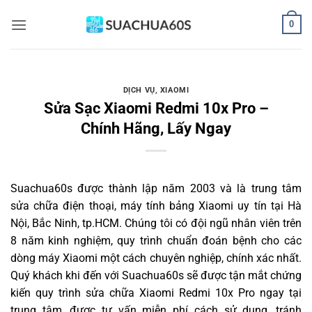
Bỏ
0
qua
nội
dung
DỊCH VỤ
,
XIAOMI
Sửa Sạc Xiaomi Redmi 10x Pro –
Chính Hãng, Lấy Ngay
Suachua60s
được thành lập năm 2003 và là trung tâm
sửa chữa điện thoại, máy tính bảng Xiaomi uy tín tại Hà
Nội, Bắc Ninh, tp.HCM. Chúng tôi có đội ngũ nhân viên trên
8 năm kinh nghiệm, quy trình chuẩn đoán bệnh cho các
dòng máy Xiaomi một cách chuyên nghiệp, chính xác nhất.
Quý khách khi đến với Suachua60s sẽ được tận mắt chứng
kiến quy trình sửa chữa Xiaomi Redmi 10x Pro ngay tại
trung tâm, được tư vấn miễn phí cách sử dụng, tránh