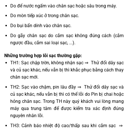
Do để nước ngấm vào chân sạc hoặc sâu trong máy.
Do mòn tiếp xúc ở trong chân sạc.
Do bụi bẩn dính vào chân sạc.
Do gãy chân sạc do cắm sạc không đúng cách (cắm
ngược đầu, cắm sai loại sạc, ...).
Những trường hợp lỗi sạc thường gặp:
TH1: Sạc chập trờn, không nhận sạc ⇒ Thử đổi dây sạc
và củ sạc khác, nếu vẫn bị thì khắc phục bằng cách thay
chân sạc mới.
TH2: Sạc vào chậm, pin lâu đầy ⇒ Thử đổi dây sạc và
củ sạc khác, nếu vẫn bị thì có thể lỗi do Pin bị chai hoặc
hỏng chân sạc. Trong TH này quý khách vui lòng mang
máy qua trung tâm để được kiểm tra xác định đúng
nguyên nhân lỗi.
TH3: Cảnh báo nhiệt độ cao/thấp sau khi cắm sạc ⇒