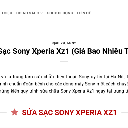
I THIỆU
CHÍNH SÁCH
SHOP DI ĐỘNG
LIÊN HỆ
DỊCH VỤ
,
SONY
Sạc Sony Xperia Xz1 (Giá Bao Nhiêu T
 là trung tâm sửa chữa điện thoại. Sony uy tín tại Hà Nội, 
 trình chuẩn đoán bệnh cho các dòng máy Sony một cách chuyên
ứng kiến quy trình sửa chữa Sony Xperia Xz1 ngay tại trung t
SỬA SẠC SONY XPERIA XZ1