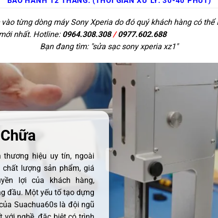
BẢO HÀNH 12 THÁNG. (THỜI GIAN XỬ LÝ: 30-40 PHÚT)
c vào từng dòng máy Sony Xperia do đó quý khách hàng có thể l
 mới nhất. Hotline:
0964.308.308
/
0977.602.688
Bạn đang tìm: "
sửa sạc sony xperia xz1
"
 Chữa
thương hiệu uy tín, ngoài
ề chất lượng sản phẩm, giá
uyền lợi của khách hàng,
 đầu. Một yếu tố tạo dựng
 của Suachua60s là đội ngũ
 với nghề, đặc biệt có trình