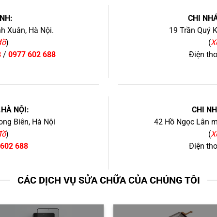
NH:
CHI NHÁ
h Xuân, Hà Nội.
19 Trần Quý K
đồ
)
(
X
8
/
0977 602 688
Điện th
+
.HÀ NỘI:
CHI N
ng Biên, Hà Nội
42 Hồ Ngọc Lân mớ
đồ
)
(
X
 602 688
Điện th
CÁC DỊCH VỤ SỬA CHỮA CỦA CHÚNG TÔI