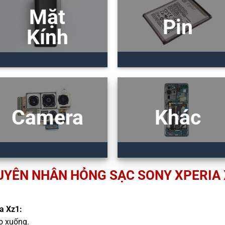
Mặt
Pin
Kính
Camera
Khác
YÊN NHÂN HỎNG SẠC SONY XPERIA
a Xz1:
ao xuống.