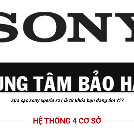
sửa sạc sony xperia xz1
là từ khóa bạn đang tìm ???
HỆ THỐNG 4 CƠ SỞ