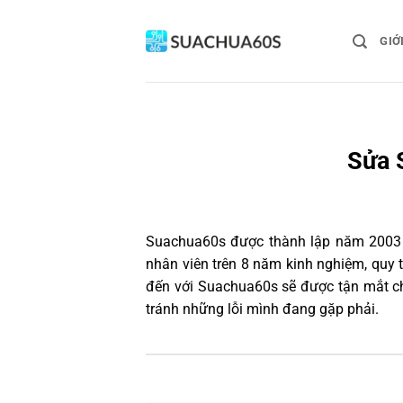
Bỏ
qua
GIỚ
nội
dung
Sửa 
Suachua60s
được thành lập năm 2003 và
nhân viên trên 8 năm kinh nghiệm, quy
đến với Suachua60s sẽ được tận mắt ch
tránh những lỗi mình đang gặp phải.