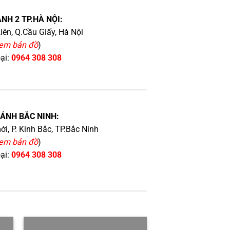
NH 2 TP.HÀ NỘI:
iên, Q.Cầu Giấy, Hà Nội
em bản đồ
)
oại:
0964 308 308
HÁNH BẮC NINH:
i, P. Kinh Bắc, TP.Bắc Ninh
em bản đồ
)
oại:
0964 308 308