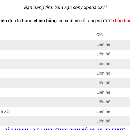
Bạn đang tìm: "
sửa sạc sony xperia xz1
"
kiện
đều là hàng
chính hãng
, có xuất xứ rõ ràng và được
bảo hà
Giá
Liên hệ
Liên hệ
Liên hệ
Liên hệ
Liên hệ
Liên hệ
Liên hệ
ia Xz1
Liên hệ
Liên hệ