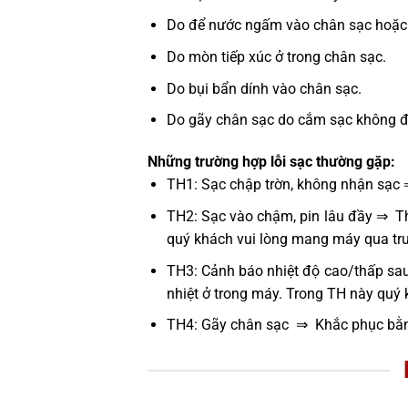
Do để nước ngấm vào chân sạc hoặc 
Do mòn tiếp xúc ở trong chân sạc.
Do bụi bẩn dính vào chân sạc.
Do gãy chân sạc do cắm sạc không đún
Những trường hợp lỗi sạc thường gặp:
TH1: Sạc chập trờn, không nhận sạc 
TH2: Sạc vào chậm, pin lâu đầy ⇒ Thử
quý khách vui lòng mang máy qua tru
TH3: Cảnh báo nhiệt độ cao/thấp sau
nhiệt ở trong máy. Trong TH này quý
TH4: Gãy chân sạc ⇒ Khắc phục bằn