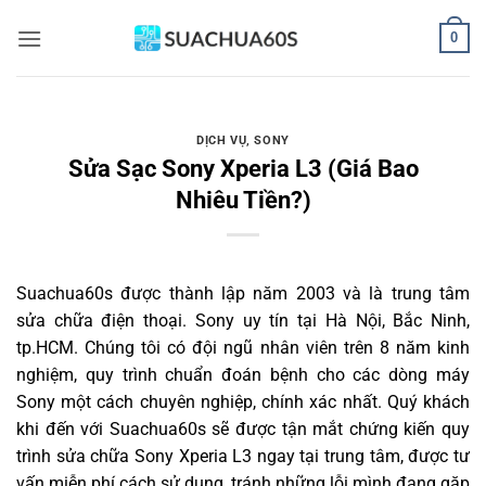
Bỏ
0
qua
nội
dung
DỊCH VỤ
,
SONY
Sửa Sạc Sony Xperia L3 (Giá Bao
Nhiêu Tiền?)
Suachua60s
được thành lập năm 2003 và là trung tâm
sửa chữa điện thoại. Sony uy tín tại Hà Nội, Bắc Ninh,
tp.HCM. Chúng tôi có đội ngũ nhân viên trên 8 năm kinh
nghiệm, quy trình chuẩn đoán bệnh cho các dòng máy
Sony một cách chuyên nghiệp, chính xác nhất. Quý khách
khi đến với Suachua60s sẽ được tận mắt chứng kiến quy
trình sửa chữa Sony Xperia L3 ngay tại trung tâm, được tư
vấn miễn phí cách sử dụng, tránh những lỗi mình đang gặp