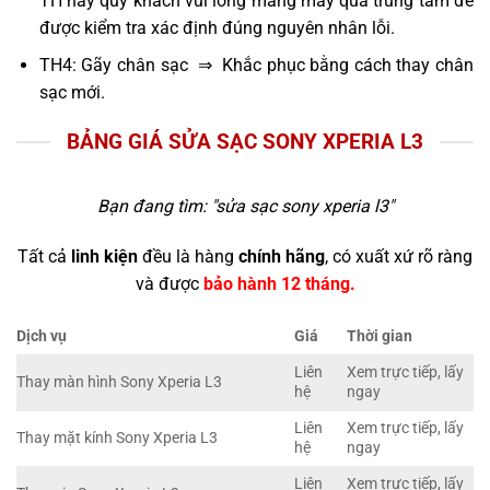
TH này quý khách vui lòng mang máy qua trung tâm để
được kiểm tra xác định đúng nguyên nhân lỗi.
TH4: Gãy chân sạc ⇒ Khắc phục bằng cách thay chân
sạc mới.
BẢNG GIÁ SỬA SẠC SONY XPERIA L3
Bạn đang tìm: "
sửa sạc sony xperia l3
"
Tất cả
linh kiện
đều là hàng
chính hãng
, có xuất xứ rõ ràng
và được
bảo hành 12 tháng.
Dịch vụ
Giá
Thời gian
Liên
Xem trực tiếp, lấy
Thay màn hình Sony Xperia L3
hệ
ngay
Liên
Xem trực tiếp, lấy
Thay mặt kính Sony Xperia L3
hệ
ngay
Liên
Xem trực tiếp, lấy