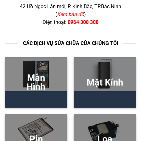
42 Hồ Ngọc Lân mới, P. Kinh Bắc, TP.Bắc Ninh
(
Xem bản đồ
)
Điện thoại:
0964 308 308
CÁC DỊCH VỤ SỬA CHỮA CỦA CHÚNG TÔI
Màn
Mặt Kính
Hình
Pin
Loa