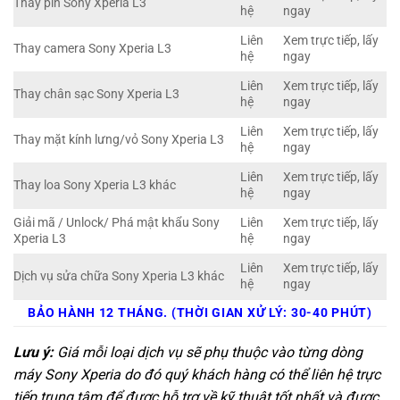
Thay pin Sony Xperia L3
hệ
ngay
Liên
Xem trực tiếp, lấy
Thay camera Sony Xperia L3
hệ
ngay
Liên
Xem trực tiếp, lấy
Thay chân sạc Sony Xperia L3
hệ
ngay
Liên
Xem trực tiếp, lấy
Thay mặt kính lưng/vỏ Sony Xperia L3
hệ
ngay
Liên
Xem trực tiếp, lấy
Thay loa Sony Xperia L3 khác
hệ
ngay
Giải mã / Unlock/ Phá mật khẩu Sony
Liên
Xem trực tiếp, lấy
Xperia L3
hệ
ngay
Liên
Xem trực tiếp, lấy
Dịch vụ sửa chữa Sony Xperia L3 khác
hệ
ngay
BẢO HÀNH 12 THÁNG. (THỜI GIAN XỬ LÝ: 30-40 PHÚT)
Lưu ý:
Giá mỗi loại dịch vụ sẽ phụ thuộc vào từng dòng
máy Sony Xperia do đó quý khách hàng có thể liên hệ trực
tiếp trung tâm để được hỗ trợ về kỹ thuật tốt nhất và được