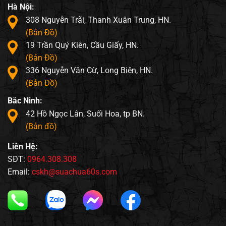
Hà Nội:
308 Nguyễn Trãi, Thanh Xuân Trung, HN.
(Bản Đồ)
19 Trần Quý Kiên, Cầu Giấy, HN.
(Bản Đồ)
336 Nguyễn Văn Cừ, Long Biên, HN.
(Bản Đồ)
Bắc Ninh:
42 Hồ Ngọc Lân, Suối Hoa, tp BN.
(Bản đồ)
Liên Hệ:
SĐT:
0964.308.308
Email:
cskh@suachua60s.com