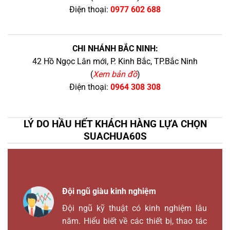
Điện thoại:
0977 602 688
CHI NHÁNH BẮC NINH:
42 Hồ Ngọc Lân mới, P. Kinh Bắc, TP.Bắc Ninh
(
Xem bản đồ
)
Điện thoại:
0964 308 308
LÝ DO HẦU HẾT KHÁCH HÀNG LỰA CHỌN
SUACHUA60S
Đội ngũ giàu kinh nghiệm
Đội ngũ kỹ thuật có kinh nghiệm lâu
năm. Hiểu biết về các thiết bị, thao tác