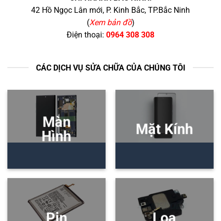
42 Hồ Ngọc Lân mới, P. Kinh Bắc, TP.Bắc Ninh
(
Xem bản đồ
)
Điện thoại:
0964 308 308
CÁC DỊCH VỤ SỬA CHỮA CỦA CHÚNG TÔI
Màn
Mặt Kính
Hình
Pin
Loa