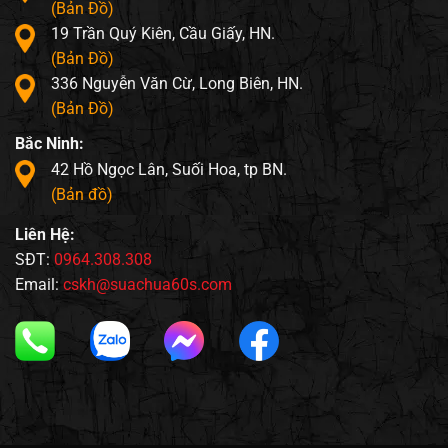
(Bản Đồ)
19 Trần Quý Kiên, Cầu Giấy, HN.
(Bản Đồ)
336 Nguyễn Văn Cừ, Long Biên, HN.
(Bản Đồ)
Bắc Ninh:
42 Hồ Ngọc Lân, Suối Hoa, tp BN.
(Bản đồ)
Liên Hệ:
SĐT:
0964.308.308
Email:
cskh@suachua60s.com