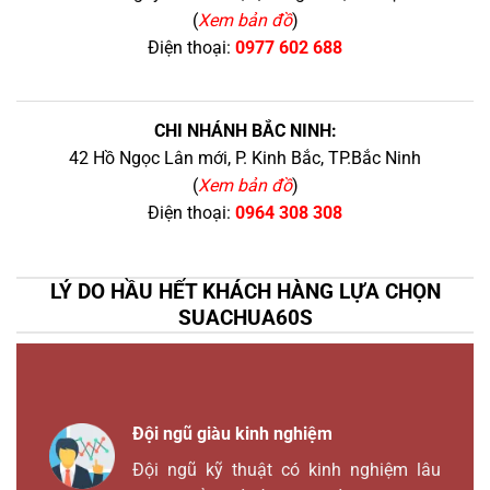
(
Xem bản đồ
)
Điện thoại:
0977 602 688
CHI NHÁNH BẮC NINH:
42 Hồ Ngọc Lân mới, P. Kinh Bắc, TP.Bắc Ninh
(
Xem bản đồ
)
Điện thoại:
0964 308 308
LÝ DO HẦU HẾT KHÁCH HÀNG LỰA CHỌN
SUACHUA60S
Đội ngũ giàu kinh nghiệm
Đội ngũ kỹ thuật có kinh nghiệm lâu