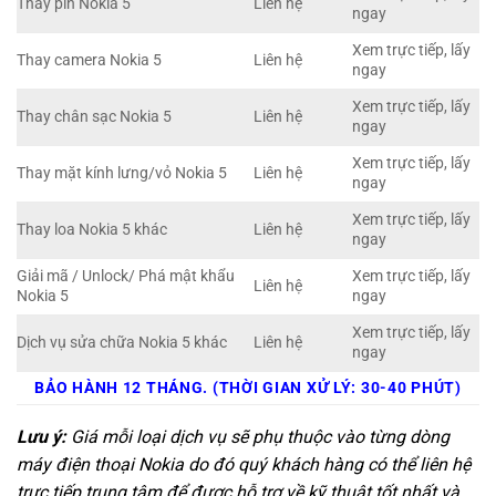
Thay pin Nokia 5
Liên hệ
ngay
Xem trực tiếp, lấy
Thay camera Nokia 5
Liên hệ
ngay
Xem trực tiếp, lấy
Thay chân sạc Nokia 5
Liên hệ
ngay
Xem trực tiếp, lấy
Thay mặt kính lưng/vỏ Nokia 5
Liên hệ
ngay
Xem trực tiếp, lấy
Thay loa Nokia 5 khác
Liên hệ
ngay
Giải mã / Unlock/ Phá mật khẩu
Xem trực tiếp, lấy
Liên hệ
Nokia 5
ngay
Xem trực tiếp, lấy
Dịch vụ sửa chữa Nokia 5 khác
Liên hệ
ngay
BẢO HÀNH 12 THÁNG. (THỜI GIAN XỬ LÝ: 30-40 PHÚT)
Lưu ý:
Giá mỗi loại dịch vụ sẽ phụ thuộc vào từng dòng
máy điện thoại Nokia do đó quý khách hàng có thể liên hệ
trực tiếp trung tâm để được hỗ trợ về kỹ thuật tốt nhất và