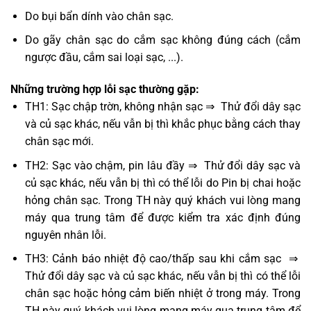
Do bụi bẩn dính vào chân sạc.
Do gãy chân sạc do cắm sạc không đúng cách (cắm
ngược đầu, cắm sai loại sạc, ...).
Những trường hợp lỗi sạc thường gặp:
TH1: Sạc chập trờn, không nhận sạc ⇒ Thử đổi dây sạc
và củ sạc khác, nếu vẫn bị thì khắc phục bằng cách thay
chân sạc mới.
TH2: Sạc vào chậm, pin lâu đầy ⇒ Thử đổi dây sạc và
củ sạc khác, nếu vẫn bị thì có thể lỗi do Pin bị chai hoặc
hỏng chân sạc. Trong TH này quý khách vui lòng mang
máy qua trung tâm để được kiểm tra xác định đúng
nguyên nhân lỗi.
TH3: Cảnh báo nhiệt độ cao/thấp sau khi cắm sạc ⇒
Thử đổi dây sạc và củ sạc khác, nếu vẫn bị thì có thể lỗi
chân sạc hoặc hỏng cảm biến nhiệt ở trong máy. Trong
TH này quý khách vui lòng mang máy qua trung tâm để