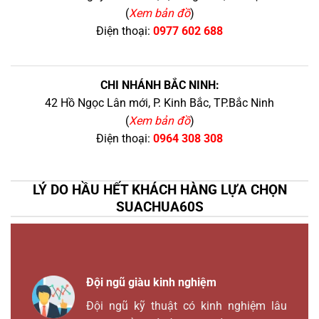
(
Xem bản đồ
)
Điện thoại:
0977 602 688
CHI NHÁNH BẮC NINH:
42 Hồ Ngọc Lân mới, P. Kinh Bắc, TP.Bắc Ninh
(
Xem bản đồ
)
Điện thoại:
0964 308 308
LÝ DO HẦU HẾT KHÁCH HÀNG LỰA CHỌN
SUACHUA60S
Đội ngũ giàu kinh nghiệm
Đội ngũ kỹ thuật có kinh nghiệm lâu