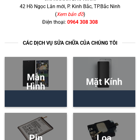
42 Hồ Ngọc Lân mới, P. Kinh Bắc, TP.Bắc Ninh
(
Xem bản đồ
)
Điện thoại:
0964 308 308
CÁC DỊCH VỤ SỬA CHỮA CỦA CHÚNG TÔI
Màn
Mặt Kính
Hình
Pin
Loa