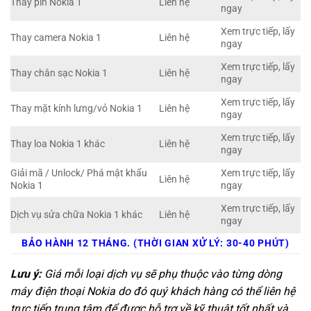
Thay pin Nokia 1
Liên hệ
ngay
Xem trực tiếp, lấy
Thay camera Nokia 1
Liên hệ
ngay
Xem trực tiếp, lấy
Thay chân sạc Nokia 1
Liên hệ
ngay
Xem trực tiếp, lấy
Thay mặt kính lưng/vỏ Nokia 1
Liên hệ
ngay
Xem trực tiếp, lấy
Thay loa Nokia 1 khác
Liên hệ
ngay
Giải mã / Unlock/ Phá mật khẩu
Xem trực tiếp, lấy
Liên hệ
Nokia 1
ngay
Xem trực tiếp, lấy
Dịch vụ sửa chữa Nokia 1 khác
Liên hệ
ngay
BẢO HÀNH 12 THÁNG. (THỜI GIAN XỬ LÝ: 30-40 PHÚT)
Lưu ý:
Giá mỗi loại dịch vụ sẽ phụ thuộc vào từng dòng
máy điện thoại Nokia do đó quý khách hàng có thể liên hệ
trực tiếp trung tâm để được hỗ trợ về kỹ thuật tốt nhất và