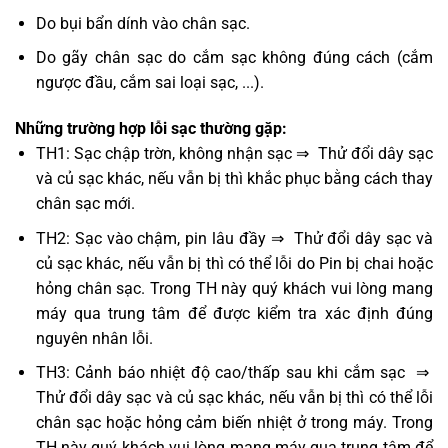
Do bụi bẩn dính vào chân sạc.
Do gãy chân sạc do cắm sạc không đúng cách (cắm
ngược đầu, cắm sai loại sạc, ...).
Những trường hợp lỗi sạc thường gặp:
TH1: Sạc chập trờn, không nhận sạc ⇒ Thử đổi dây sạc
và củ sạc khác, nếu vẫn bị thì khắc phục bằng cách thay
chân sạc mới.
TH2: Sạc vào chậm, pin lâu đầy ⇒ Thử đổi dây sạc và
củ sạc khác, nếu vẫn bị thì có thể lỗi do Pin bị chai hoặc
hỏng chân sạc. Trong TH này quý khách vui lòng mang
máy qua trung tâm để được kiểm tra xác định đúng
nguyên nhân lỗi.
TH3: Cảnh báo nhiệt độ cao/thấp sau khi cắm sạc ⇒
Thử đổi dây sạc và củ sạc khác, nếu vẫn bị thì có thể lỗi
chân sạc hoặc hỏng cảm biến nhiệt ở trong máy. Trong
TH này quý khách vui lòng mang máy qua trung tâm để