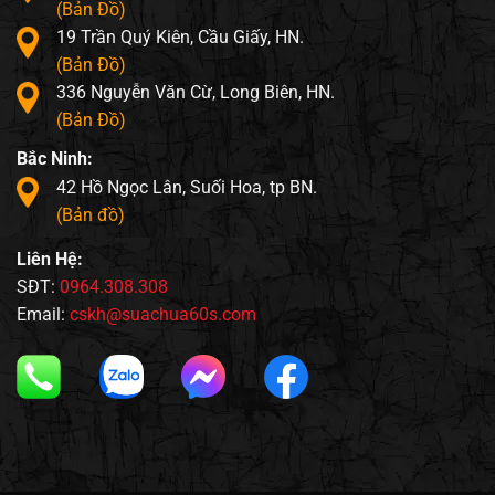
(Bản Đồ)
19 Trần Quý Kiên, Cầu Giấy, HN.
(Bản Đồ)
336 Nguyễn Văn Cừ, Long Biên, HN.
(Bản Đồ)
Bắc Ninh:
42 Hồ Ngọc Lân, Suối Hoa, tp BN.
(Bản đồ)
Liên Hệ:
SĐT:
0964.308.308
Email:
cskh@suachua60s.com