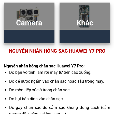
Camera
Khác
NGUYÊN NHÂN HỎNG SẠC HUAWEI Y7 PRO
Nguyên nhân hỏng chân sạc Huawei Y7 Pro:
Do bạn vô tình làm rơi máy từ trên cao xuống.
Do để nước ngấm vào chân sạc hoặc sâu trong máy.
Do mòn tiếp xúc ở trong chân sạc.
Do bụi bẩn dính vào chân sạc.
Do gãy chân sạc do cắm sạc không đúng cách (cắm
ngược đầu, cắm sai loại sạc, ...).