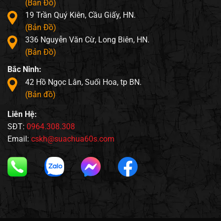
(Bản Đồ)
19 Trần Quý Kiên, Cầu Giấy, HN.
(Bản Đồ)
336 Nguyễn Văn Cừ, Long Biên, HN.
(Bản Đồ)
Bắc Ninh:
42 Hồ Ngọc Lân, Suối Hoa, tp BN.
(Bản đồ)
Liên Hệ:
SĐT:
0964.308.308
Email:
cskh@suachua60s.com