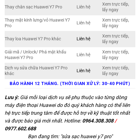
Xem trực tiếp,
Thay chân sạc Huawei Y7 Pro
Liên hệ
lấy ngay
Thay mặt kính lưng/vỏ Huawei Y7
Xem trực tiếp,
Liên hệ
Pro
lấy ngay
Xem trực tiếp,
Thay loa Huawei Y7 Pro khác
Liên hệ
lấy ngay
Giải mã / Unlock/ Phá mật khẩu
Xem trực tiếp,
Liên hệ
Huawei Y7 Pro
lấy ngay
Dịch vụ sửa chữa Huawei Y7 Pro
Xem trực tiếp,
Liên hệ
khác
lấy ngay
BẢO HÀNH 12 THÁNG. (THỜI GIAN XỬ LÝ: 30-40 PHÚT)
Lưu ý:
Giá mỗi loại dịch vụ sẽ phụ thuộc vào từng dòng
máy điện thoại Huawei do đó quý khách hàng có thể liên
hệ trực tiếp trung tâm để được hỗ trợ về kỹ thuật tốt nhất
và được báo giá mới nhất. Hotline:
0964.308.308
/
0977.602.688
Bạn đang tìm: "
sửa sạc huawei y7 pro
"