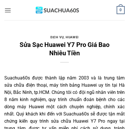
Bỏ
0
qua
nội
dung
DỊCH VỤ
,
HUAWEI
Sửa Sạc Huawei Y7 Pro Giá Bao
Nhiêu Tiền
Suachua60s
được thành lập năm 2003 và là trung tâm
sửa chữa điện thoại, máy tính bảng Huawei uy tín tại Hà
Nội, Bắc Ninh, tp.HCM. Chúng tôi có đội ngũ nhân viên trên
8 năm kinh nghiệm, quy trình chuẩn đoán bệnh cho các
dòng máy Huawei một cách chuyên nghiệp, chính xác
nhất. Quý khách khi đến với Suachua60s sẽ được tận mắt
chứng kiến quy trình sửa chữa Huawei Y7 Pro ngay tại
trung tâm, được tư vấn miễn phí cách sử dụng, tránh