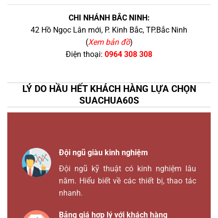
CHI NHÁNH BẮC NINH:
42 Hồ Ngọc Lân mới, P. Kinh Bắc, TP.Bắc Ninh
(
Xem bản đồ
)
Điện thoại:
0964 308 308
LÝ DO HẦU HẾT KHÁCH HÀNG LỰA CHỌN
SUACHUA60S
Đội ngũ giàu kinh nghiệm
Đội ngũ kỹ thuật có kinh nghiệm lâu
năm. Hiểu biết về các thiết bị, thao tác
nhanh.
Bảng giá hợp lý với khách hàng