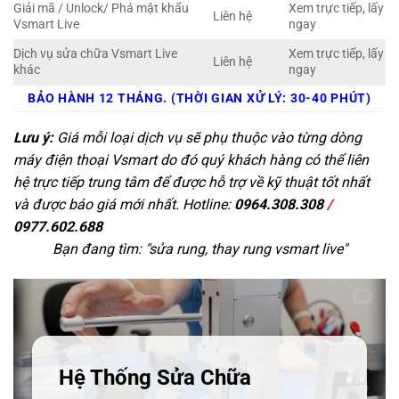
Giải mã / Unlock/ Phá mật khẩu
Xem trực tiếp, lấy
Liên hệ
Vsmart Live
ngay
Dịch vụ sửa chữa Vsmart Live
Xem trực tiếp, lấy
Liên hệ
khác
ngay
BẢO HÀNH 12 THÁNG. (THỜI GIAN XỬ LÝ: 30-40 PHÚT)
Lưu ý:
Giá mỗi loại dịch vụ sẽ phụ thuộc vào từng dòng
máy điện thoại Vsmart do đó quý khách hàng có thể liên
hệ trực tiếp trung tâm để được hỗ trợ về kỹ thuật tốt nhất
và được báo giá mới nhất. Hotline:
0964.308.308
/
0977.602.688
Bạn đang tìm: "
sửa rung, thay rung vsmart live
"
Hệ Thống Sửa Chữa