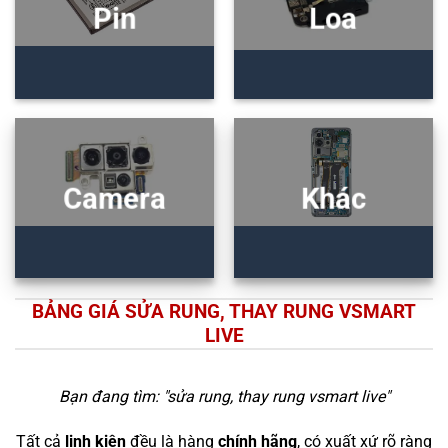
Pin
Loa
Camera
Khác
BẢNG GIÁ SỬA RUNG, THAY RUNG VSMART
LIVE
Bạn đang tìm: "
sửa rung, thay rung vsmart live
"
Tất cả
linh kiện
đều là hàng
chính hãng
, có xuất xứ rõ ràng