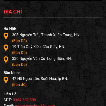
ĐỊA CHỈ
Hà Nội:
308 Nguyễn Trãi, Thanh Xuân Trung, HN.
(Bản Đồ)
19 Trần Quý Kiên, Cầu Giấy, HN.
(Bản Đồ)
336 Nguyễn Văn Cừ, Long Biên, HN.
(Bản Đồ)
Bắc Ninh:
42 Hồ Ngọc Lân, Suối Hoa, tp BN.
(Bản đồ)
Liên Hệ:
SĐT:
0964.308.308
Email:
cskh@suachua60s.com