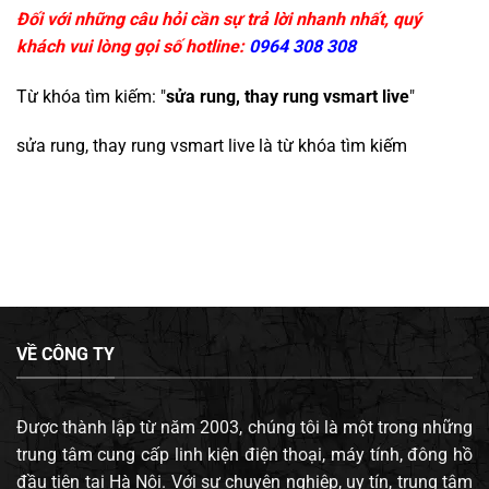
Đối với những câu hỏi cần sự trả lời nhanh nhất, quý
khách vui lòng gọi số hotline:
0964 308 308
Từ khóa tìm kiếm: "
sửa rung, thay rung vsmart live
"
sửa rung, thay rung vsmart live
là từ khóa tìm kiếm
VỀ CÔNG TY
Được thành lập từ năm 2003, chúng tôi là một trong những
trung tâm cung cấp linh kiện điện thoại, máy tính, đông hồ
đầu tiên tại Hà Nội. Với sự chuyên nghiệp, uy tín, trung tâm