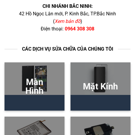
CHI NHÁNH BẮC NINH:
42 Hồ Ngọc Lân mới, P. Kinh Bắc, TP.Bắc Ninh
(
Xem bản đồ
)
Điện thoại:
0964 308 308
CÁC DỊCH VỤ SỬA CHỮA CỦA CHÚNG TÔI
Màn
Mặt Kính
Hình