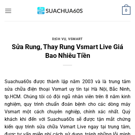
Bỏ
0
qua
nội
dung
DỊCH VỤ
,
VSMART
Sửa Rung, Thay Rung Vsmart Live Giá
Bao Nhiêu Tiền
Suachua60s
được thành lập năm 2003 và là trung tâm
sửa chữa điện thoại Vsmart uy tín tại Hà Nội, Bắc Ninh,
tp.HCM. Chúng tôi có đội ngũ nhân viên trên 8 năm kinh
nghiệm, quy trình chuẩn đoán bệnh cho các dòng máy
Vsmart một cách chuyên nghiệp, chính xác nhất. Quý
khách khi đến với Suachua60s sẽ được tận mắt chứng
kiến quy trình sửa chữa Vsmart Live ngay tại trung tâm,
được tư vấn miễn phí cách sử dụng, tránh những lỗi mình