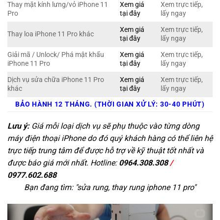
Thay mặt kính lưng/vỏ iPhone 11
Xem giá
Xem trực tiếp,
Pro
tại đây
lấy ngay
Xem giá
Xem trực tiếp,
Thay loa iPhone 11 Pro khác
tại đây
lấy ngay
Giải mã / Unlock/ Phá mật khẩu
Xem giá
Xem trực tiếp,
iPhone 11 Pro
tại đây
lấy ngay
Dịch vụ sửa chữa iPhone 11 Pro
Xem giá
Xem trực tiếp,
khác
tại đây
lấy ngay
BẢO HÀNH 12 THÁNG. (THỜI GIAN XỬ LÝ: 30-40 PHÚT)
Lưu ý:
Giá mỗi loại dịch vụ sẽ phụ thuộc vào từng dòng
máy điện thoại iPhone do đó quý khách hàng có thể liên hệ
trực tiếp trung tâm để được hỗ trợ về kỹ thuật tốt nhất và
được báo giá mới nhất. Hotline:
0964.308.308
/
0977.602.688
Bạn đang tìm: "
sửa rung, thay rung iphone 11 pro
"