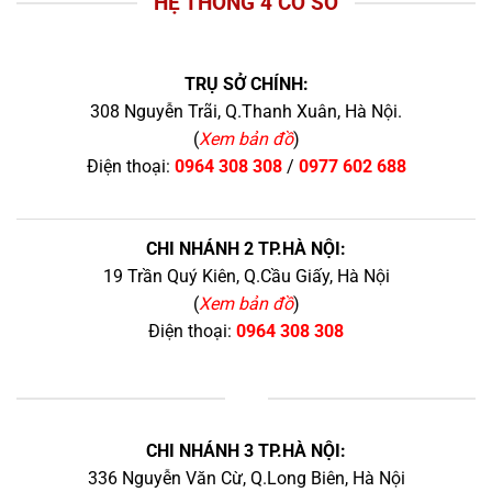
HỆ THỐNG 4 CƠ SỞ
TRỤ SỞ CHÍNH:
308 Nguyễn Trãi, Q.Thanh Xuân, Hà Nội.
(
Xem bản đồ
)
Điện thoại:
0964 308 308
/
0977 602 688
CHI NHÁNH 2 TP.HÀ NỘI:
19 Trần Quý Kiên, Q.Cầu Giấy, Hà Nội
(
Xem bản đồ
)
Điện thoại:
0964 308 308
+
CHI NHÁNH 3 TP.HÀ NỘI:
336 Nguyễn Văn Cừ, Q.Long Biên, Hà Nội