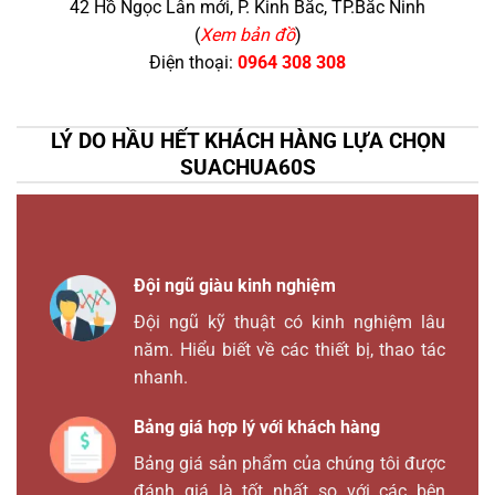
42 Hồ Ngọc Lân mới, P. Kinh Bắc, TP.Bắc Ninh
(
Xem bản đồ
)
Điện thoại:
0964 308 308
LÝ DO HẦU HẾT KHÁCH HÀNG LỰA CHỌN
SUACHUA60S
Đội ngũ giàu kinh nghiệm
Đội ngũ kỹ thuật có kinh nghiệm lâu
năm. Hiểu biết về các thiết bị, thao tác
nhanh.
Bảng giá hợp lý với khách hàng
Bảng giá sản phẩm của chúng tôi được
đánh giá là tốt nhất so với các bên