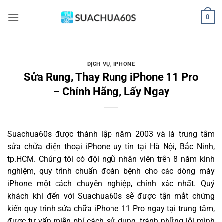
Bỏ
0
qua
nội
dung
DỊCH VỤ
,
IPHONE
Sửa Rung, Thay Rung iPhone 11 Pro
– Chính Hãng, Lấy Ngay
Suachua60s
được thành lập năm 2003 và là trung tâm
sửa chữa điện thoại iPhone uy tín tại Hà Nội, Bắc Ninh,
tp.HCM. Chúng tôi có đội ngũ nhân viên trên 8 năm kinh
nghiệm, quy trình chuẩn đoán bệnh cho các dòng máy
iPhone một cách chuyên nghiệp, chính xác nhất. Quý
khách khi đến với Suachua60s sẽ được tận mắt chứng
kiến quy trình sửa chữa iPhone 11 Pro ngay tại trung tâm,
được tư vấn miễn phí cách sử dụng, tránh những lỗi mình