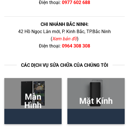
Điện thoại:
0977 602 688
CHI NHÁNH BẮC NINH:
42 Hồ Ngọc Lân mới, P. Kinh Bắc, TP.Bắc Ninh
(
Xem bản đồ
)
Điện thoại:
0964 308 308
CÁC DỊCH VỤ SỬA CHỮA CỦA CHÚNG TÔI
Màn
Mặt Kính
Hình