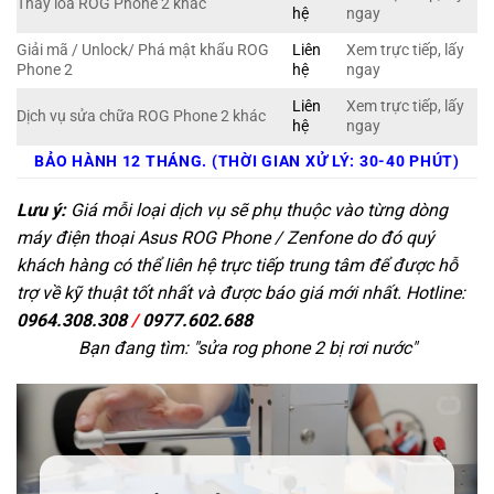
Thay loa ROG Phone 2 khác
hệ
ngay
Giải mã / Unlock/ Phá mật khẩu ROG
Liên
Xem trực tiếp, lấy
Phone 2
hệ
ngay
Liên
Xem trực tiếp, lấy
Dịch vụ sửa chữa ROG Phone 2 khác
hệ
ngay
BẢO HÀNH 12 THÁNG. (THỜI GIAN XỬ LÝ: 30-40 PHÚT)
Lưu ý:
Giá mỗi loại dịch vụ sẽ phụ thuộc vào từng dòng
máy điện thoại Asus ROG Phone / Zenfone do đó quý
khách hàng có thể liên hệ trực tiếp trung tâm để được hỗ
trợ về kỹ thuật tốt nhất và được báo giá mới nhất. Hotline:
0964.308.308
/
0977.602.688
Bạn đang tìm: "
sửa rog phone 2 bị rơi nước
"