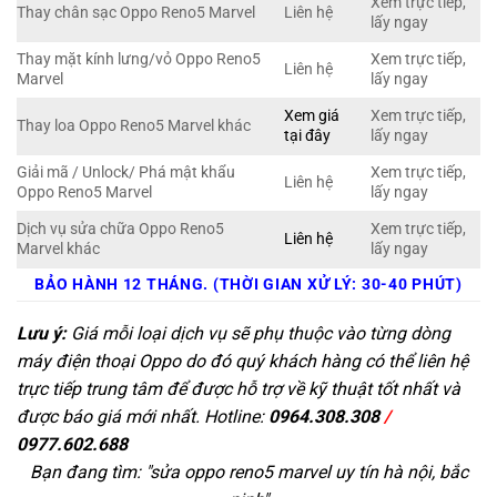
Xem trực tiếp,
Thay chân sạc Oppo Reno5 Marvel
Liên hệ
lấy ngay
Thay mặt kính lưng/vỏ Oppo Reno5
Xem trực tiếp,
Liên hệ
Marvel
lấy ngay
Xem giá
Xem trực tiếp,
Thay loa Oppo Reno5 Marvel khác
tại đây
lấy ngay
Giải mã / Unlock/ Phá mật khẩu
Xem trực tiếp,
Liên hệ
Oppo Reno5 Marvel
lấy ngay
Dịch vụ sửa chữa Oppo Reno5
Xem trực tiếp,
Liên hệ
Marvel khác
lấy ngay
BẢO HÀNH 12 THÁNG. (THỜI GIAN XỬ LÝ: 30-40 PHÚT)
Lưu ý:
Giá mỗi loại dịch vụ sẽ phụ thuộc vào từng dòng
máy điện thoại Oppo do đó quý khách hàng có thể liên hệ
trực tiếp trung tâm để được hỗ trợ về kỹ thuật tốt nhất và
được báo giá mới nhất. Hotline:
0964.308.308
/
0977.602.688
Bạn đang tìm: "
sửa oppo reno5 marvel uy tín hà nội, bắc