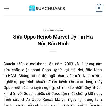
Bỏ
0
qua
nội
dung
DỊCH VỤ
,
OPPO
Sửa Oppo Reno5 Marvel Uy Tín Hà
Nội, Bắc Ninh
Suachua60s
được thành lập năm 2003 và là trung tâm
sửa chữa điện thoại Oppo uy tín tại Hà Nội, Bắc Ninh,
tp.HCM. Chúng tôi có đội ngũ nhân viên trên 8 năm kinh
nghiệm, quy trình chuẩn đoán bệnh cho các dòng máy
Oppo một cách chuyên nghiệp, chính xác nhất. Quý khách
khi đến với Suachua60s sẽ được tận mắt chứng kiến quy
trình sửa chữa Oppo Reno5 Marvel ngay tại trung tâm,
được tư vấn miễn phí cách sử dụng, tránh những lỗi mình