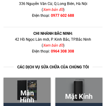
336 Nguyễn Văn Cừ, Q.Long Biên, Hà Nội
(
Xem bản đồ
)
Điện thoại:
0977 602 688
CHI NHÁNH BẮC NINH:
42 Hồ Ngọc Lân mới, P. Kinh Bắc, TP.Bắc Ninh
(
Xem bản đồ
)
Điện thoại:
0964 308 308
CÁC DỊCH VỤ SỬA CHỮA CỦA CHÚNG TÔI
Màn
Mặt Kính
Hình