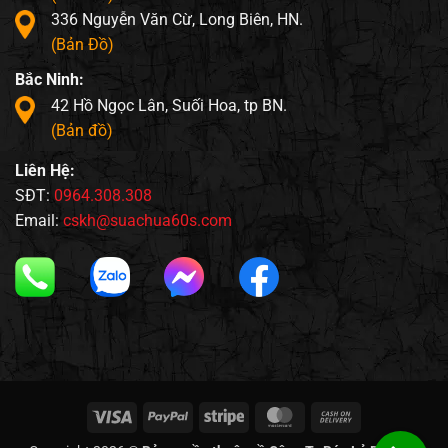
336 Nguyễn Văn Cừ, Long Biên, HN.
(Bản Đồ)
Bắc Ninh:
42 Hồ Ngọc Lân, Suối Hoa, tp BN.
(Bản đồ)
Liên Hệ:
SĐT:
0964.308.308
Email:
cskh@suachua60s.com
Visa
PayPal
Stripe
MasterCard
Cash
On