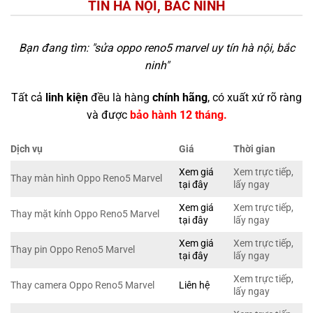
TÍN HÀ NỘI, BẮC NINH
Bạn đang tìm: "
sửa oppo reno5 marvel uy tín hà nội, bắc
ninh
"
Tất cả
linh kiện
đều là hàng
chính hãng
, có xuất xứ rõ ràng
và được
bảo hành 12 tháng.
Dịch vụ
Giá
Thời gian
Xem giá
Xem trực tiếp,
Thay màn hình Oppo Reno5 Marvel
tại đây
lấy ngay
Xem giá
Xem trực tiếp,
Thay mặt kính Oppo Reno5 Marvel
tại đây
lấy ngay
Xem giá
Xem trực tiếp,
Thay pin Oppo Reno5 Marvel
tại đây
lấy ngay
Xem trực tiếp,
Thay camera Oppo Reno5 Marvel
Liên hệ
lấy ngay